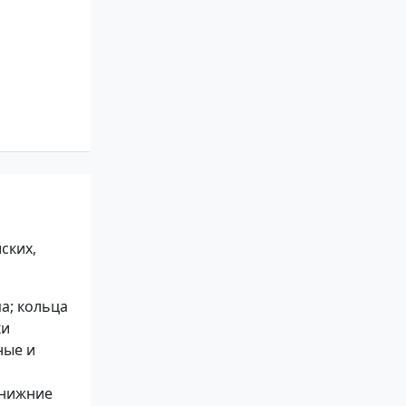
ских,
а; кольца
ки
ные и
 нижние