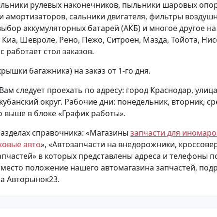
ыльники рулевых наконечников, пыльники шаровых опор
 амортизаторов, сальники двигателя, фильтры воздуш
бор аккумуляторных батарей (АКБ) и многое другое на
 Киа, Шевроле, Рено, Пежо, Ситроен, Мазда, Тойота, Нис
ас работает стол заказов.
рышки багажника) на заказ от 1-го дня.
Вам следует проехать по адресу: город Краснодар, улица
кубанский округ. Рабочие дни: понедельник, вторник, ср
о выше в блоке «График работы».
разделах справочника: «Магазины
запчасти для иномаро
ковые авто
», «Автозапчасти на внедорожники, кроссове
пчастей» в которых представлены адреса и телефоны п
место положение нашего автомагазина запчастей, под
та Авторынок23.