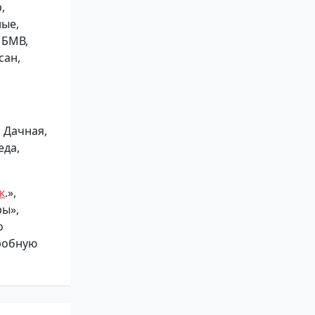
,
ные,
 БМВ,
сан,
 Дачная,
еда,
к
.»,
ры»,
о
робную