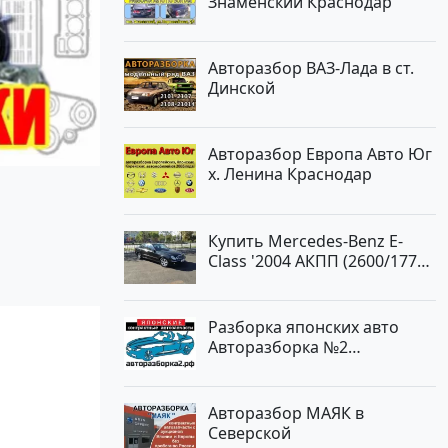
Знаменский Краснодар
Авторазбор ВАЗ-Лада в ст.
Динской
Авторазбор Европа Авто Юг
х. Ленина Краснодар
Купить Mercedes-Benz E-
Class '2004 АКПП (2600/177
л.с.) Бензин инжектор
Новороссийск цвет черный
Седан по цене 620000
Разборка японских авто
рублей, объявление №2192
Авторазборка №2
на сайте Авторынок23
Тлюстенхабль
Авторазбор МАЯК в
Северской