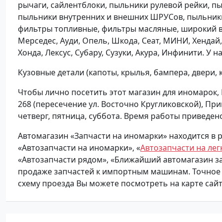
рычаги, сайлентблоки, пыльники рулевой рейки, п
пыльники внутренних и внешних ШРУСов, пыльники
фильтры топливные, фильтры масляные, широкий вы
Мерседес, Ауди, Опель, Шкода, Сеат, МИНИ, Хендай,
Хонда, Лексус, Субару, Сузуки, Акура, Инфинити. У н
Кузовные детали (капоты, крылья, бампера, двери, к
Чтобы лично посетить этот магазин для иномарок, 
268 (пересечение ул. Восточно Кругликовской), При
четверг, пятница, суббота. Время работы приведен
Автомагазин «Запчасти на иномарки» находится в 
«Автозапчасти на иномарки», «
Автозапчасти на лег
«Автозапчасти рядом», «Ближайший автомагазин за
продаже запчастей к импортным машинам. Точное 
схему проезда Вы можете посмотреть на карте сай