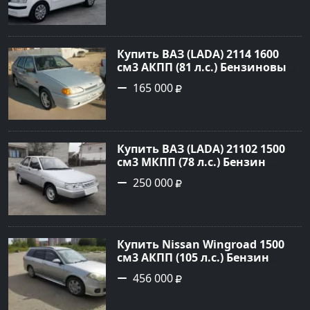
рублей, объявление №27355 на
сайте Авторынок23
Купить ВАЗ (LADA) 2114 1600
см3 АКПП (81 л.с.) Бензиновый
в Новороссийск: цвет серый
165 000
Хетчбэк 2008 года по цене
165000 рублей, объявление
№527 на сайте Авторынок23
Купить ВАЗ (LADA) 21102 1500
см3 МКПП (78 л.с.) Бензин
карбюратор в Небуг: цвет
250 000
Серебро Седан 2001 года по
цене 250000 рублей,
объявление №20514 на сайте
Авторынок23
Купить Nissan Wingroad 1500
см3 АКПП (105 л.с.) Бензин
инжектор в Армавир: цвет
456 000
Серебристый Универсал 2002
года по цене 456000 рублей,
объявление №24970 на сайте