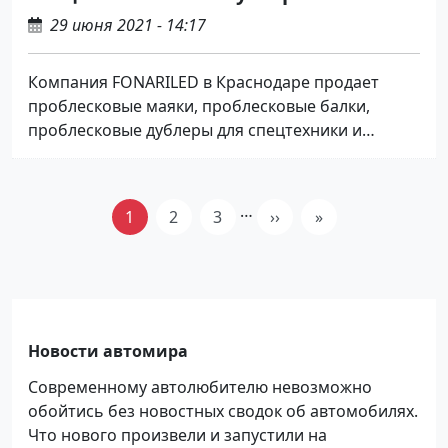
29 июня 2021 - 14:17
Компания FONARILED в Краснодаре продает
проблесковые маяки, проблесковые балки,
проблесковые дублеры для спецтехники и
эвакуаторов.
Нумерация страниц
…
1
2
3
››
»
Текущая страница
Страница
Страница
Следующая страница
Последняя стра
Новости автомира
Современному автолюбителю невозможно
обойтись без новостных сводок об автомобилях.
Что нового произвели и запустили на