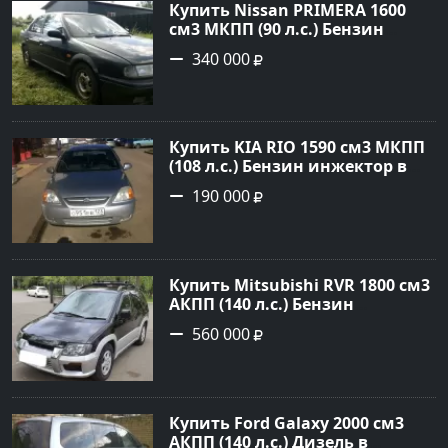
Купить Nissan PRIMERA 1600
см3 МКПП (90 л.с.) Бензин
инжектор в Петровская: цвет
340 000
Зеленый Седан 1994 года по
цене 340000 рублей,
объявление №21558 на сайте
Авторынок23
Купить KIA RIO 1590 см3 МКПП
(108 л.с.) Бензин инжектор в
Краснодар: цвет серебристый
190 000
Седан 2004 года по цене 190000
рублей, объявление №5682 на
сайте Авторынок23
Купить Mitsubishi RVR 1800 см3
АКПП (140 л.с.) Бензин
инжектор в Троицкая : цвет
560 000
Черный Минивэн 1998 года по
цене 560000 рублей,
объявление №22032 на сайте
Авторынок23
Купить Ford Galaxy 2000 см3
АКПП (140 л.с.) Дизель в