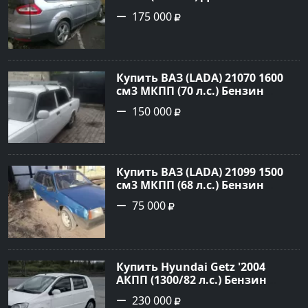
Новороссийск: цвет серый
175 000
металик Минивэн 2008 года по
цене 175000 рублей,
объявление №845 на сайте
Авторынок23
Купить ВАЗ (LADA) 21070 1600
см3 МКПП (70 л.с.) Бензин
инжектор в Платнировская:
150 000
цвет Белый Седан 2000 года по
цене 150000 рублей,
объявление №22042 на сайте
Авторынок23
Купить ВАЗ (LADA) 21099 1500
см3 МКПП (68 л.с.) Бензин
инжектор в Кореновск : цвет
75 000
Синий Седан 2000 года по цене
75000 рублей, объявление
№20407 на сайте Авторынок23
Купить Hyundai Getz '2004
АКПП (1300/82 л.с.) Бензин
инжектор Петровская цвет
230 000
Белый Седан по цене 230000