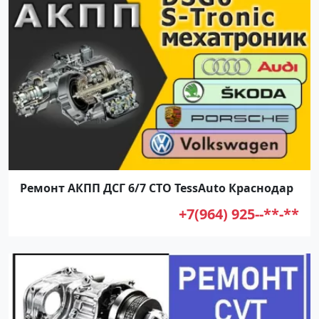
Ремонт АКПП ДСГ 6/7 СТО TessAuto Краснодар
+7(964) 925--**-**