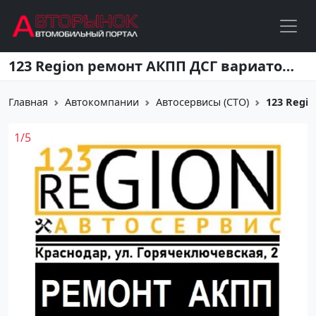
Перейти к основному содержанию
123 Region ремонт АКПП ДСГ вариатора Краснодар
Главная
Автокомпании
Автосервисы (СТО)
123 Regi
1
/
5