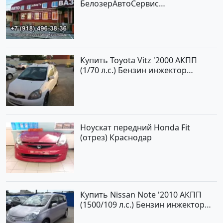
БелозерАвтоСервис
Новотитаровская
Купить Toyota Vitz '2000 АКПП
(1/70 л.с.) Бензин инжектор
Краснодар цвет Белый Хетчбэк по
цене 194000 рублей, объявление
№15521 на сайте Авторынок23
Ноускат передний Honda Fit
(отрез) Краснодар
Купить Nissan Note '2010 АКПП
(1500/109 л.с.) Бензин инжектор
Краснодар цвет ЛАВАНДА Хетчбэк