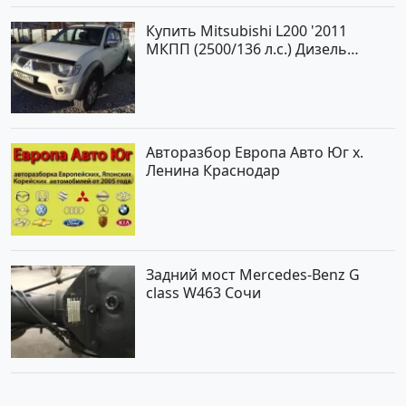
Купить Mitsubishi L200 '2011
МКПП (2500/136 л.с.) Дизель
турбонаддув Новороссийск цвет
белый Пикап по цене 1000000
рублей, объявление №562 на
сайте Авторынок23
Авторазбор Европа Авто Юг х.
Ленина Краснодар
Задний мост Mercedes-Benz G
class W463 Сочи