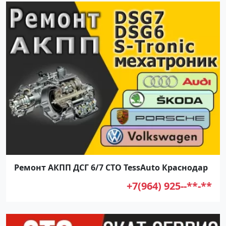
Ремонт АКПП ДСГ 6/7 СТО TessAuto Краснодар
+7(964) 925--**-**