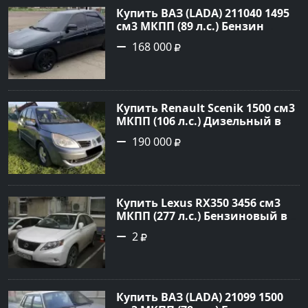
Купить ВАЗ (LADA) 211040 1495
см3 МКПП (89 л.с.) Бензин
инжектор в Краснодвр: цвет
168 000
Черный Седан 2007 года по
цене 168000 рублей,
объявление №24857 на сайте
Авторынок23
Купить Renault Scenik 1500 см3
МКПП (106 л.с.) Дизельный в
Белореченск: цвет Голубой
190 000
Универсал 2007 года по цене
190000 рублей, объявление
№20133 на сайте Авторынок23
Купить Lexus RX350 3456 см3
МКПП (277 л.с.) Бензиновый в
Краснодар: цвет
2
Перламутрово-белый
Универсал 2011 года по цене
1.67877 рублей, объявление
№3746 на сайте Авторынок23
Купить ВАЗ (LADA) 21099 1500