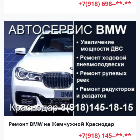
+7(918) 698--**-**
Ремонт BMW на Жемчужной Краснодар
+7(918) 145--**-**