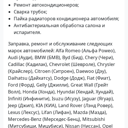
Ремонт автокондиционеров;
Сварка трубок;
Пайка радиаторов кондиционера автомобиля;
Антибактериальная обработка салона и
испарителя.
Заправка, ремонт и обслуживание следующих
марок автомобилей: Alfa Romeo (Альфа Ромео),
Audi (Ауди), BMW (БМВ), Byd (Бид), Chery (Чери),
Cadillac (Кадилак), Chevrolet (Шевроле), Chrysler
(Крайслер), Citroen (Ситроен), Daewoo (Дэу),
Daihatsu (Дайхатсу), Dodge (Додж), Fiat (Фиат),
Ford (Форд), Gelly (Джилли), Great Wall (Грейт
Волл), Honda (Хонда), Hyundai (Хендай, Хундай),
Infiniti (Инфинити), Isuzu (Исузу), Jaguar (Ягуар),
Jeep (Джип), KIA (КИА), Land Rover (Лэнд Ровер),
Lexus (Лексус), Lifan (Лифан), Mazda (Мазда),
Mercedes-Benz (Мерседес-Бенц), Mitsubishi
(Митсубиши, Мицубиси), Nissan (Ниссан), Opel