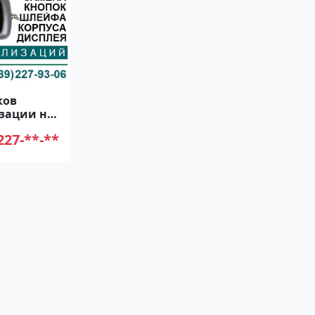
ков
зации на
227-**-**