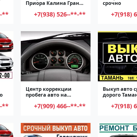
Приора Калина Гранта
срочно
в Краснодаре
-**
+7(938) 526--**-**
+7(918) 6
Центр коррекции
Выкуп авто с
го
пробега авто на
дорого Тама
Гаражной Краснодар
-**
+7(909) 466--**-**
+7(918) 6