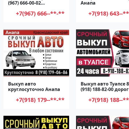
(967) 666-00-02
Анапа
Краснодар
+7(967) 666--**-**
+7(918) 643--**
Выкуп авто
Выкуп авто Туапсе 8
круглосуточно Анапа
(918) 188-82-00 доро
+7(918) 179--**-**
+7(918) 188--**