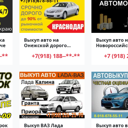
ка
Выкуп авто на
Выкуп авто н
юче
Онежской дорого
Новороссийс
Краснодар
-**
+7(918) 188--**-**
+7 (918) 
рок
Выкуп ВАЗ Лада
Выкуп авто в