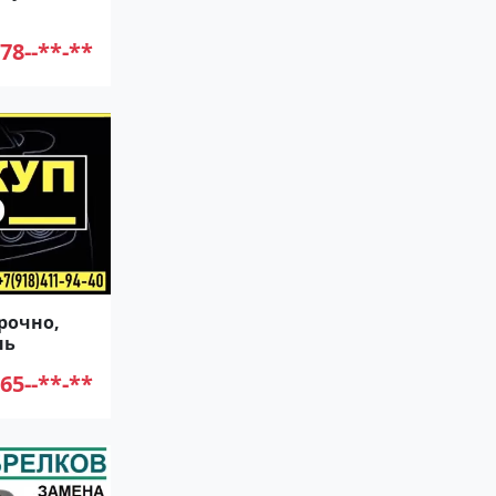
78--**-**
рочно,
нь
65--**-**