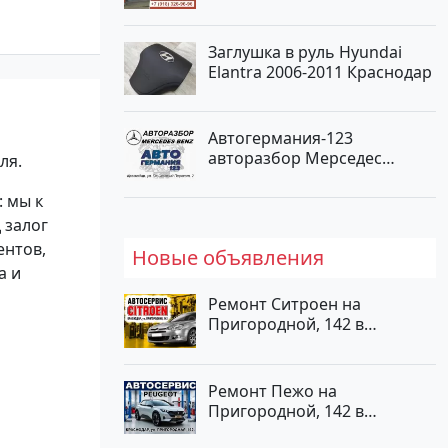
Заглушка в руль Hyundai
Elantra 2006-2011 Краснодар
Автогермания-123
авторазбор Мерседес
ля.
Краснодар
: мы к
 залог
ентов,
Новые объявления
а и
Ремонт Ситроен на
Пригородной, 142 в
Краснодаре
Ремонт Пежо на
Пригородной, 142 в
Краснодаре