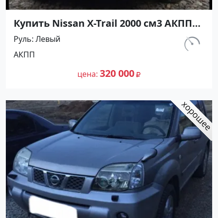
Купить Nissan X-Trail 2000 см3 АКПП
(140 л.с.) Бензин инжектор в Анапа :
Руль
Левый
цвет Серый Внедорожник 2005 года
км.
АКПП
по цене 320000 рублей, объявление
200 000
№24760 на сайте Авторынок23
320 000
цена