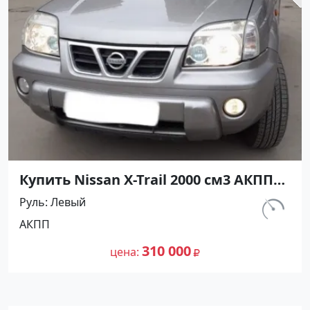
Купить Nissan X-Trail 2000 см3 АКПП
(140 л.с.) Бензин инжектор в
Руль
Левый
Новороссийск : цвет Серый
км.
АКПП
Внедорожник 2005 года по цене
190 000
310000 рублей, объявление №24561
310 000
цена
на сайте Авторынок23