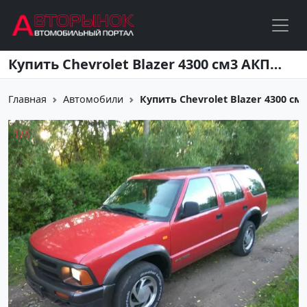
Перейти к основному содержанию
Купить Chevrolet Blazer 4300 см3 АКПП (190 л.с.) Бензин инжектор в Санкт-Петербург: цвет Красный Внедорожник 1995 года по цене 280000 рублей, объявление №13688 на сайте Авторынок23
Главная
Автомобили
Купить Chevrolet Blazer 4300 см3 
1
/
4