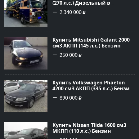
(270 л.с.) Дизельный в
г.Краснодар: цвет Синий
2 340 000
Грузовые шасси 1992 года по
цене 2340000 рублей,
объявление №4872 на сайте
Авторынок23
Купить Mitsubishi Galant 2000
см3 АКПП (145 л.с.) Бензин
инжектор в Краснодар: цвет
250 000
черный Седан 2000 года по
цене 250000 рублей,
объявление №13727 на сайте
Авторынок23
Купить Volkswagen Phaeton
4200 см3 АКПП (335 л.с.) Бензин
инжектор в Новороссийск:
890 000
цвет черный металлик Седан
2007 года по цене 890000
рублей, объявление №1393 на
сайте Авторынок23
Купить Nissan Tiida 1600 см3
МКПП (110 л.с.) Бензин
инжектор в Армавир: цвет