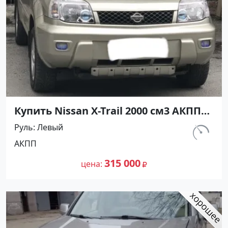
Купить Nissan X-Trail 2000 см3 АКПП
(140 л.с.) Бензин инжектор в
Руль
Левый
Армавир : цвет Бежевый
км.
АКПП
Внедорожник 2005 года по цене
180 000
315000 рублей, объявление №24600
315 000
цена
на сайте Авторынок23