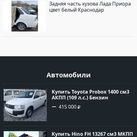
Задняя часть кузова Лада Приора
цвет белый Краснодар
Автомобили
Купить Toyota Probox 1400 см3
АКПП (109 л.с.) Бензин
инжектор в Новороссийск:
415 000
цвет белый Универсал 2010
года по цене 415000 рублей,
объявление №3002 на сайте
Авторынок23
Купить Hino FH 13267 см3 МКПП