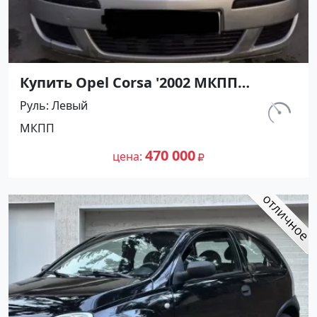
Купить Opel Corsa '2002 МКПП
(1200/75 л.с.) Бензин инжектор
Руль
Левый
Темрюк цвет Серебристый Хетчбэк
км.
МКПП
по цене 470000 рублей, объявление
129 763
№27491 на сайте Авторынок23
470 000
цена