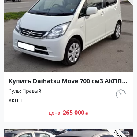
Купить Daihatsu Move 700 см3 АКПП
(58 л.с.) Бензин инжектор в
Руль
Правый
Краснодар: цвет белый Хетчбэк 2009
км.
АКПП
года по цене 265000 рублей,
84 000
объявление №2916 на сайте
265 000
цена
Авторынок23