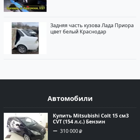
Задняя часть кузова Лада Приора
цвет белый Краснодар
Автомобили
Купить Mitsubishi Colt 15 см3
CVT (154 л.с.) Бензин
турбонаддув в Краснодар:
310 000
цвет Чёрный металик Хетчбэк
2003 года по цене 310000