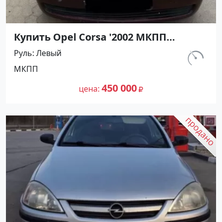
Купить Opel Corsa '2002 МКПП
(1200/75 л.с.) Бензин инжектор
Руль
Левый
Ленинградская цвет Красный
км.
МКПП
Хетчбэк по цене 450000 рублей,
175 300
объявление №27492 на сайте
450 000
цена
Авторынок23