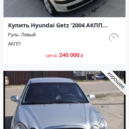
Купить Hyundai Getz '2004 АКПП
(1300/82 л.с.) Бензин инжектор
Руль
Левый
Апшеронск цвет Серебристый
км.
АКПП
Хетчбэк по цене 240000 рублей,
211 000
объявление №27363 на сайте
240 000
цена
Авторынок23