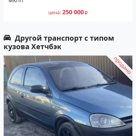
МКПП
цене 250000 рублей, объявление
314 230
№27345 на сайте Авторынок23
250 000
цена
Другой транспорт с типом
кузова Хетчбэк