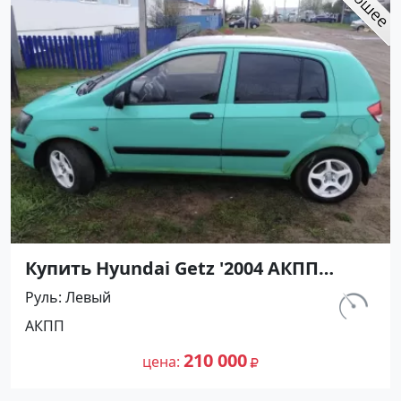
Купить Hyundai Getz '2004 АКПП
(1300/82 л.с.) Бензин инжектор
Руль
Левый
Крымск цвет Зеленый Хетчбэк по
км.
АКПП
цене 210000 рублей, объявление
220 000
№27348 на сайте Авторынок23
210 000
цена