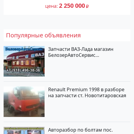
№27444 на сайте Авторынок23
2 250 000
цена
Популярные объявления
Запчасти ВАЗ-Лада магазин
БелозерАвтоСервис
Новотитаровская
Renault Premium 1998 в разборе
на запчасти ст. Новотитаровская
Авторазбор по болтам пос.