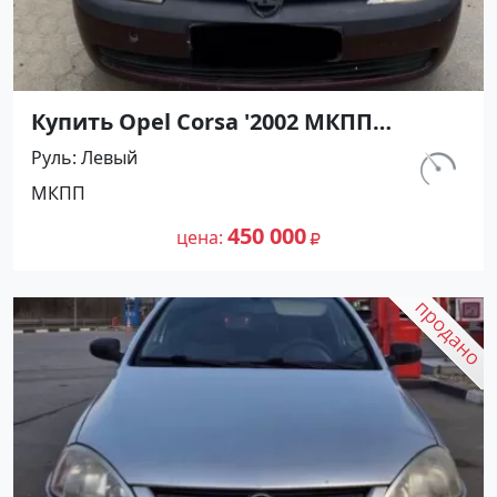
Купить Opel Corsa '2002 МКПП
(1200/75 л.с.) Бензин инжектор
Руль
Левый
Ленинградская цвет Красный
км.
МКПП
Хетчбэк по цене 450000 рублей,
175 300
объявление №27492 на сайте
450 000
цена
Авторынок23