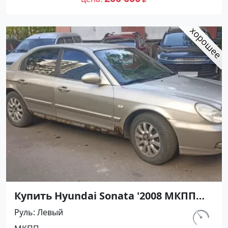
Купить Hyundai Sonata '2008 МКПП
(2000/137 л.с.) Бензин инжектор
Руль
Левый
Тихорецк цвет Золотистый Седан по
км.