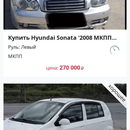
Купить Hyundai Sonata '2008 МКПП
(2000/137 л.с.) Бензин инжектор
Руль
Левый
Кореновск цвет Серый Седан по
км.
МКПП
цене 270000 рублей, объявление
300 000
№27362 на сайте Авторынок23
270 000
цена