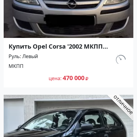
Купить Opel Corsa '2002 МКПП
(1200/75 л.с.) Бензин инжектор
Руль
Левый
Темрюк цвет Серебристый Хетчбэк
км.
МКПП
по цене 470000 рублей, объявление
129 763
№27491 на сайте Авторынок23
470 000
цена