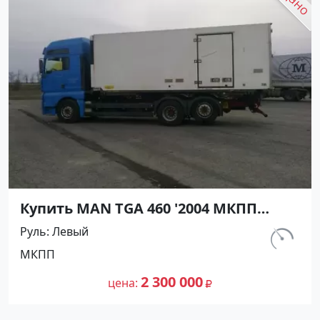
Купить MAN TGA 460 '2004 МКПП
(12000/460 л.с.) Дизель Сочи цвет
Руль
Левый
Синий Рефрижератор по цене
км.
МКПП
2300000 рублей, объявление №1593
812 000
на сайте Авторынок23
2 300 000
цена