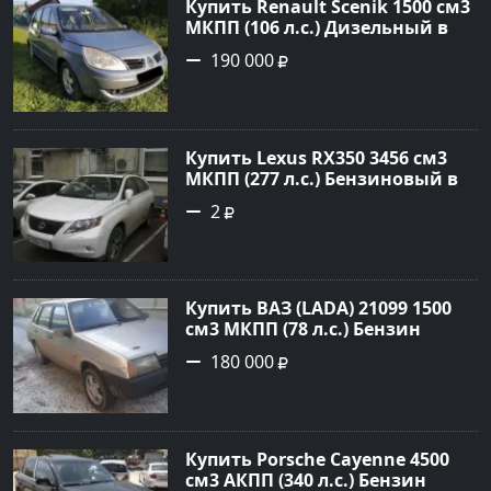
Купить Renault Scenik 1500 см3
МКПП (106 л.с.) Дизельный в
Белореченск: цвет Голубой
190 000
Универсал 2007 года по цене
190000 рублей, объявление
№20133 на сайте Авторынок23
Купить Lexus RX350 3456 см3
МКПП (277 л.с.) Бензиновый в
Краснодар: цвет
2
Перламутрово-белый
Универсал 2011 года по цене
1.67877 рублей, объявление
№3746 на сайте Авторынок23
Купить ВАЗ (LADA) 21099 1500
см3 МКПП (78 л.с.) Бензин
инжектор в Гостагаевская :
180 000
цвет Серебряный Седан 2001
года по цене 180000 рублей,
объявление №23890 на сайте
Авторынок23
Купить Porsche Cayenne 4500
см3 АКПП (340 л.с.) Бензин