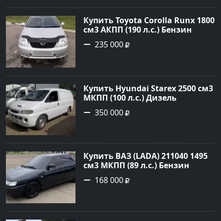
Авторынок23
Купить Toyota Corolla Runx 1800
см3 АКПП (190 л.с.) Бензин
инжектор в Тихорецк: цвет
235 000
Серый Хетчбэк 2002 года по
цене 235000 рублей,
объявление №20303 на сайте
Авторынок23
Купить Hyundai Starex 2500 см3
МКПП (100 л.с.) Дизель
турбонаддув в Краснодар:
350 000
цвет белый Фургон 2014 года
по цене 350000 рублей,
объявление №4078 на сайте
Авторынок23
Купить ВАЗ (LADA) 211040 1495
см3 МКПП (89 л.с.) Бензин
инжектор в Краснодвр: цвет
168 000
Черный Седан 2007 года по
цене 168000 рублей,
объявление №24857 на сайте
Авторынок23