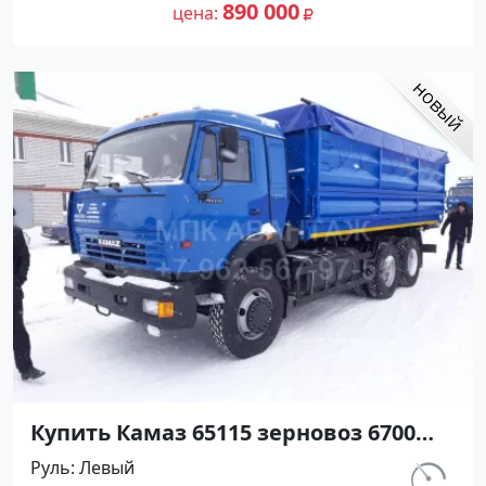
Авторынок23
890 000
цена
Купить Камаз 65115 зерновоз 6700
см3 МКПП (280 л.с.) Дизельный в
Руль
Левый
Воронеж: цвет синий Самосвал 2016