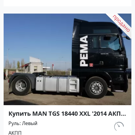
Авторынок23
Купить MAN TGS 18440 XXL '2014 АКПП
(10518/440 л.с.) Дизель Краснодар
Руль
Левый
цвет черный Седельный тягач по
км.
АКПП
289 457