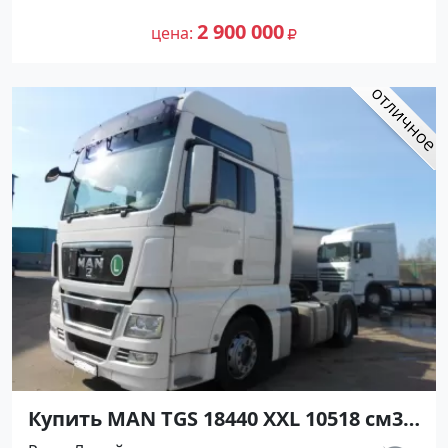
цене 2900000 рублей, объявление
№286 на сайте Авторынок23
2 900 000
цена
Купить MAN TGS 18440 XXL 10518 см3
АКПП (440 л.с.) Дизель в Краснодар: