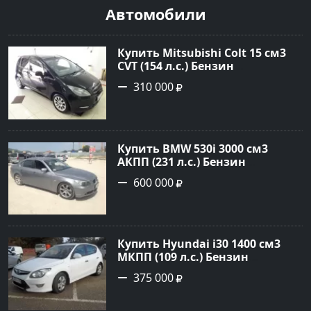
Автомобили
Купить Mitsubishi Colt 15 см3
CVT (154 л.с.) Бензин
турбонаддув в Краснодар:
310 000
цвет Чёрный металик Хетчбэк
2003 года по цене 310000
рублей, объявление №18731 на
сайте Авторынок23
Купить BMW 530i 3000 см3
АКПП (231 л.с.) Бензин
инжектор в Новороссийск:
600 000
цвет серый Седан 2004 года по
цене 600000 рублей,
объявление №1650 на сайте
Авторынок23
Купить Hyundai i30 1400 см3
МКПП (109 л.с.) Бензин
инжектор в Кропоткин: цвет
375 000
белый Хетчбэк 2011 года по
цене 375000 рублей,
объявление №2972 на сайте