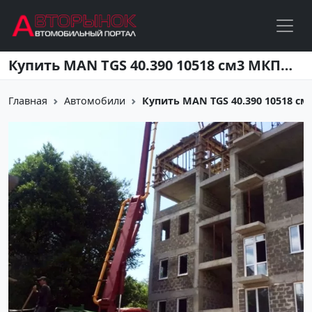
Перейти к основному содержанию
Купить MAN TGS 40.390 10518 см3 МКПП (390 л.с.) Дизель в Краснодар: цвет синий Самосвал 2013 года по цене 5550000 рублей, объявление №269 на сайте Авторынок23
Главная
Автомобили
Купить MAN TGS 40.390 10518 см3 