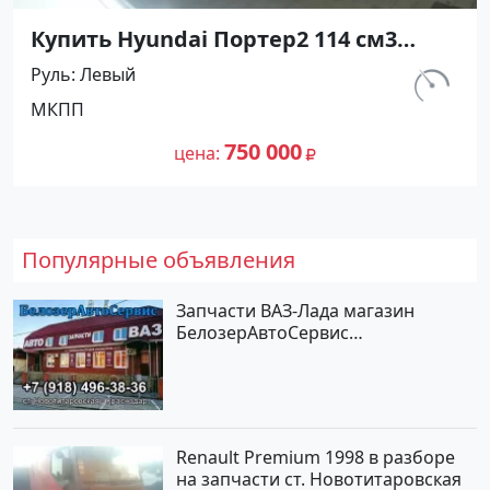
Купить Hyundai Портер2 114 см3
МКПП (126 л.с.) Дизель турбонаддув
Руль
Левый
в Геленджик: цвет синий Самосвал
км.
МКПП
2011 года по цене 750000 рублей,
80 000
объявление №5601 на сайте
750 000
цена
Авторынок23
Популярные объявления
Запчасти ВАЗ-Лада магазин
БелозерАвтоСервис
Новотитаровская
Renault Premium 1998 в разборе
на запчасти ст. Новотитаровская