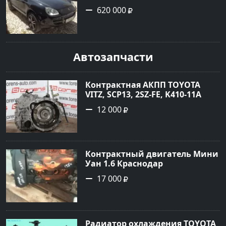
турбонаддув в Новороссийск:
620 000
цвет черный Внедорожник
2004 года по цене 620000
рублей, объявление №1771 на
сайте Авторынок23
Автозапчасти
Контрактная АКПП TOYOTA
VITZ, SCP13, 2SZ-FE, K410-11A
Ростов
12 000
Контрактный двигатель Мини
Уан 1.6 Краснодар
17 000
Радиатор охлаждения TOYOTA