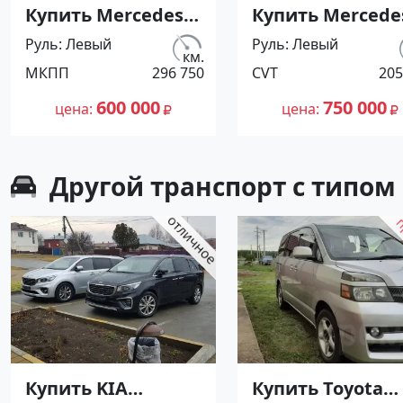
Купить Mercedes-
Купить Mercede
Benz 260 Е '1989
Benz B class '200
Руль
Левый
Руль
Левый
МКПП (2600/160
CVT (1992/109 л.с
км.
МКПП
296 750
CVT
205
л.с.) Бензин
Дизель
инжектор
турбонаддув
600 000
750 000
цена
цена
Армавир цвет
Краснодар цвет
Черный Седан по
Бордовый Хетч
цене 600000
по цене 750000
Другой транспорт с типом
рублей,
рублей,
объявление
объявление
№27426 на сайте
№27410 на сайт
Авторынок23
Авторынок23
Купить KIA
Купить Toyota