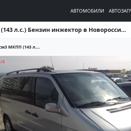
АВТОМОБИЛИ
АВТОЗАП
Купить Mercedes-Benz Vito 2300 см3 МКПП (143 л.с.) Бензин инжектор в Новороссийск: цвет серебро Микроавтобус 1998 года по цене 410000 рублей, объявление №2258 на сайте Авторынок23
м3 МКПП (143 л....
1
/
4