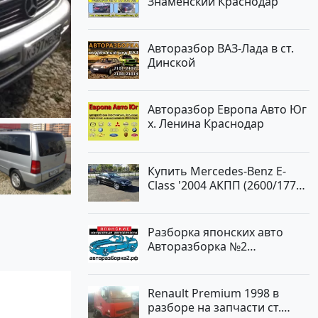
Знаменский Краснодар
Авторазбор ВАЗ-Лада в ст.
Динской
Авторазбор Европа Авто Юг
х. Ленина Краснодар
Купить Mercedes-Benz E-
Class '2004 АКПП (2600/177
л.с.) Бензин инжектор
Новороссийск цвет черный
Седан по цене 620000
Разборка японских авто
рублей, объявление №2192
Авторазборка №2
на сайте Авторынок23
Тлюстенхабль
Renault Premium 1998 в
разборе на запчасти ст.