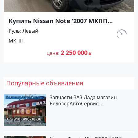
Купить Nissan Note '2007 МКПП
(1400/88 л.с.) Бензин инжектор
Руль
Левый
Рисовый цвет Синий Хетчбэк по
км.
МКПП
цене 2250000 рублей, объявление
212 300
№27444 на сайте Авторынок23
2 250 000
цена
Популярные объявления
Запчасти ВАЗ-Лада магазин
БелозерАвтоСервис
Новотитаровская