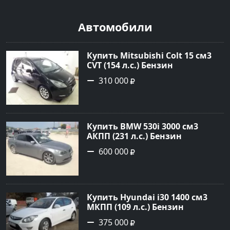
Автомобили
Купить Mitsubishi Colt 15 см3
CVT (154 л.с.) Бензин
турбонаддув в Краснодар:
310 000
цвет Чёрный металик Хетчбэк
2003 года по цене 310000
рублей, объявление №18731 на
сайте Авторынок23
Купить BMW 530i 3000 см3
АКПП (231 л.с.) Бензин
инжектор в Новороссийск:
600 000
цвет серый Седан 2004 года по
цене 600000 рублей,
объявление №1650 на сайте
Авторынок23
Купить Hyundai i30 1400 см3
МКПП (109 л.с.) Бензин
инжектор в Кропоткин: цвет
375 000
белый Хетчбэк 2011 года по