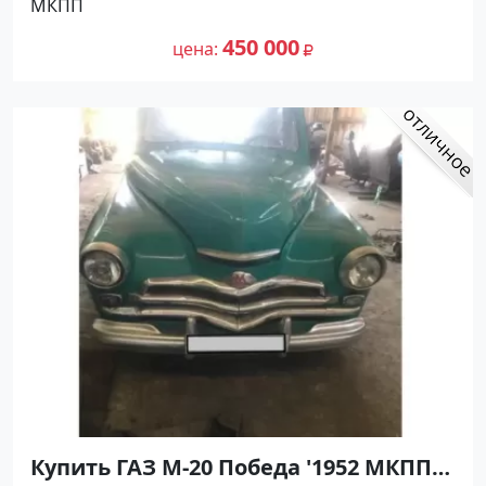
МКПП
по цене 450000 рублей, объявление
124 500
№27488 на сайте Авторынок23
450 000
цена
Купить ГАЗ М-20 Победа '1952 МКПП