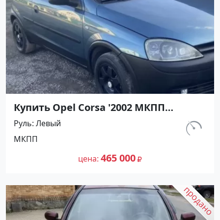
Купить Opel Corsa '2002 МКПП
(1200/75 л.с.) Бензин инжектор
Руль
Левый
Мирный цвет Синий Хетчбэк по цене
км.
МКПП
465000 рублей, объявление №27494
112 780
на сайте Авторынок23
465 000
цена