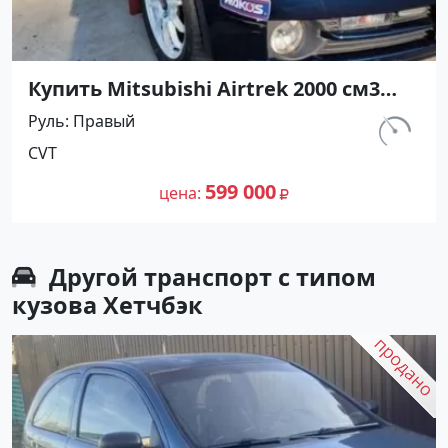
Купить Mitsubishi Airtrek 2000 см3
CVT (240 л.с.) Бензин турбонаддув в
Руль
Правый
Смоленская: цвет Черный
км.
CVT
Универсал 2004 года по цене 599000
490 000
рублей, объявление №27302 на сайте
599 000
цена
Авторынок23
Другой транспорт с типом
кузова Хетчбэк