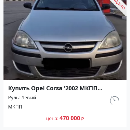
Купить Opel Corsa '2002 МКПП
(1200/75 л.с.) Бензин инжектор
Руль
Левый
Темрюк цвет Серебристый Хетчбэк
км.
МКПП
по цене 470000 рублей, объявление
129 763
№27491 на сайте Авторынок23
470 000
цена