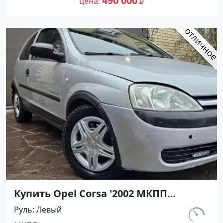
490 000
цена
Купить Opel Corsa '2002 МКПП
(1198/75 л.с.) Бензин инжектор Усть-
Руль
Левый
Лабинск цвет Серебристый Хетчбэк
км.