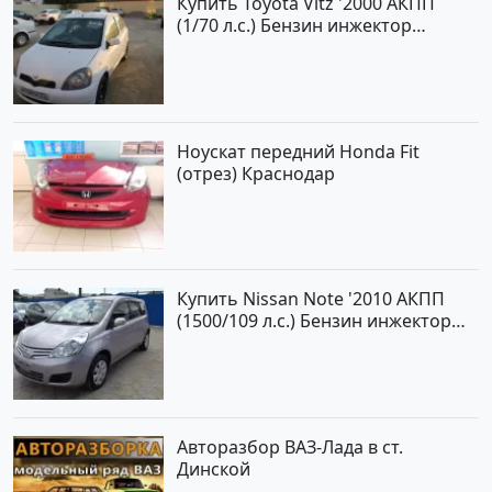
Купить Toyota Vitz '2000 АКПП
(1/70 л.с.) Бензин инжектор
Краснодар цвет Белый Хетчбэк по
цене 194000 рублей, объявление
№15521 на сайте Авторынок23
Ноускат передний Honda Fit
(отрез) Краснодар
Купить Nissan Note '2010 АКПП
(1500/109 л.с.) Бензин инжектор
Краснодар цвет ЛАВАНДА Хетчбэк
по цене 419000 рублей,
объявление №1457 на сайте
Авторынок23
Авторазбор ВАЗ-Лада в ст.
Динской