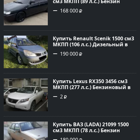
см3 МКПП (89 л.с.) Бензин
инжектор в Краснодвр: цвет
168 000
Черный Седан 2007 года по
цене 168000 рублей,
объявление №24857 на сайте
Авторынок23
Купить Renault Scenik 1500 см3
МКПП (106 л.с.) Дизельный в
Белореченск: цвет Голубой
190 000
Универсал 2007 года по цене
190000 рублей, объявление
№20133 на сайте Авторынок23
Купить Lexus RX350 3456 см3
МКПП (277 л.с.) Бензиновый в
Краснодар: цвет
2
Перламутрово-белый
Универсал 2011 года по цене
1.67877 рублей, объявление
№3746 на сайте Авторынок23
Купить ВАЗ (LADA) 21099 1500
см3 МКПП (78 л.с.) Бензин
инжектор в Гостагаевская :
180 000