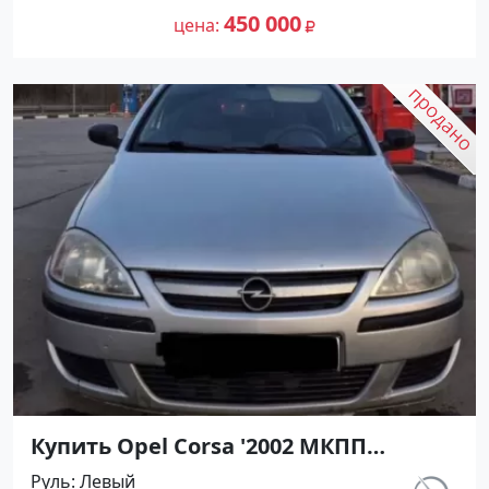
объявление №27492 на сайте
450 000
цена
Авторынок23
Купить Opel Corsa '2002 МКПП
(1200/75 л.с.) Бензин инжектор
Руль
Левый