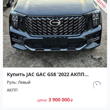
Купить JAC GAC GS8 '2022 АКПП
(1998/231 л.с.) Бензин инжектор Ейск
Руль
Левый
цвет Черный Внедорожник по цене
км.
АКПП
3900000 рублей, объявление №27189
200
на сайте Авторынок23
3 900 000
цена