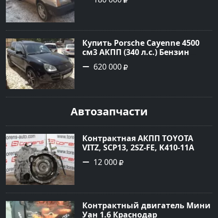
цвет Серебряный Седан 2001
года по цене 180000 рублей,
объявление №23890 на сайте
Авторынок23
Купить Porsche Cayenne 4500
см3 АКПП (340 л.с.) Бензин
турбонаддув в Новороссийск:
620 000
цвет черный Внедорожник
2004 года по цене 620000
рублей, объявление №1771 на
сайте Авторынок23
Автозапчасти
Контрактная АКПП TOYOTA
VITZ, SCP13, 2SZ-FE, K410-11A
Ростов
12 000
Контрактный двигатель Мини
Уан 1.6 Краснодар