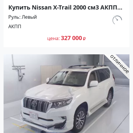
Купить Nissan X-Trail 2000 см3 АКПП
(140 л.с.) Бензин инжектор в
Руль
Левый
Ивановская : цвет Черный
км.
АКПП
Внедорожник 2005 года по цене
190 000
327000 рублей, объявление №24727
327 000
цена
на сайте Авторынок23