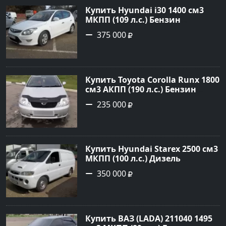
Купить Hyundai i30 1400 см3
МКПП (109 л.с.) Бензин
инжектор в Кропоткин: цвет
375 000
белый Хетчбэк 2011 года по
цене 375000 рублей,
объявление №2972 на сайте
Авторынок23
Купить Toyota Corolla Runx 1800
см3 АКПП (190 л.с.) Бензин
инжектор в Тихорецк: цвет
235 000
Серый Хетчбэк 2002 года по
цене 235000 рублей,
объявление №20303 на сайте
Авторынок23
Купить Hyundai Starex 2500 см3
МКПП (100 л.с.) Дизель
турбонаддув в Краснодар:
350 000
цвет белый Фургон 2014 года
по цене 350000 рублей,
объявление №4078 на сайте
Авторынок23
Купить ВАЗ (LADA) 211040 1495