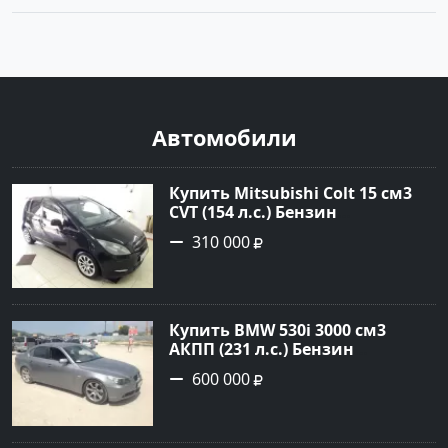
Автомобили
Купить Mitsubishi Colt 15 см3
CVT (154 л.с.) Бензин
турбонаддув в Краснодар:
310 000
цвет Чёрный металик Хетчбэк
2003 года по цене 310000
рублей, объявление №18731 на
сайте Авторынок23
Купить BMW 530i 3000 см3
АКПП (231 л.с.) Бензин
инжектор в Новороссийск:
600 000
цвет серый Седан 2004 года по
цене 600000 рублей,
объявление №1650 на сайте
Авторынок23