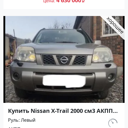
4 630 000
цена
Купить Nissan X-Trail 2000 см3 АКПП
(140 л.с.) Бензин инжектор в Анапа :
Руль
Левый
цвет Серый Внедорожник 2005 года
км.