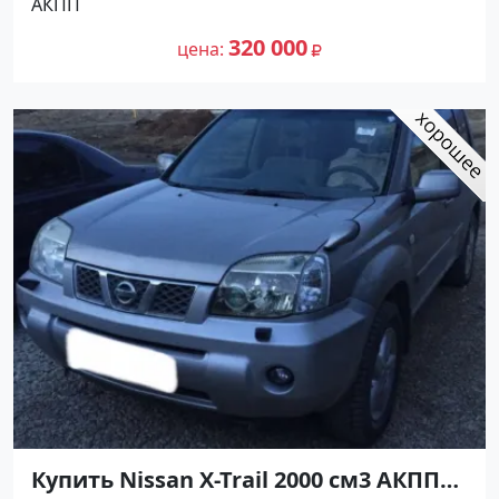
АКПП
по цене 320000 рублей, объявление
200 000
№24760 на сайте Авторынок23
320 000
цена
Купить Nissan X-Trail 2000 см3 АКПП