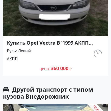
Купить Opel Vectra B '1999 АКПП
(1600/115 л.с.) Бензин инжектор
Руль
Левый
Крымск цвет Белый Седан по цене
км.
АКПП
360000 рублей, объявление №26509
214 000
на сайте Авторынок23
360 000
цена
Другой транспорт с типом
кузова Внедорожник