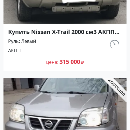
Купить Nissan X-Trail 2000 см3 АКПП
(140 л.с.) Бензин инжектор в
Руль
Левый
Армавир : цвет Бежевый
км.
АКПП
Внедорожник 2005 года по цене
180 000
315000 рублей, объявление №24600
315 000
цена
на сайте Авторынок23