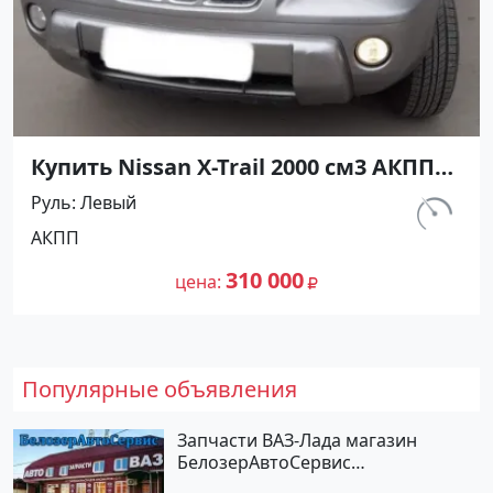
Купить Nissan X-Trail 2000 см3 АКПП
(140 л.с.) Бензин инжектор в
Руль
Левый
Новороссийск : цвет Серый
км.
АКПП
Внедорожник 2005 года по цене
190 000
310000 рублей, объявление №24561
310 000
цена
на сайте Авторынок23
Популярные объявления
Запчасти ВАЗ-Лада магазин
БелозерАвтоСервис
Новотитаровская