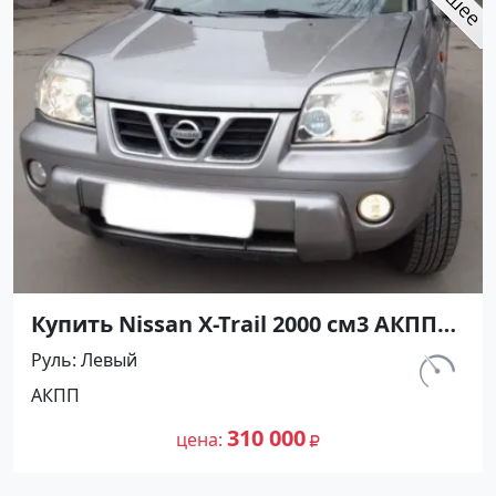
Купить Nissan X-Trail 2000 см3 АКПП
(140 л.с.) Бензин инжектор в
Руль
Левый
Новороссийск : цвет Серый
км.
АКПП
Внедорожник 2005 года по цене
190 000
310000 рублей, объявление №24561
310 000
цена
на сайте Авторынок23