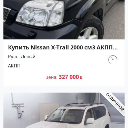
Купить Nissan X-Trail 2000 см3 АКПП
(140 л.с.) Бензин инжектор в
Руль
Левый
Ивановская : цвет Черный
км.
АКПП
Внедорожник 2005 года по цене
190 000
327000 рублей, объявление №24727
327 000
цена
на сайте Авторынок23