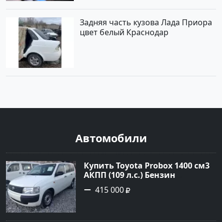
Задняя часть кузова Лада Приора
цвет белый Краснодар
Автомобили
Купить Toyota Probox 1400 см3
АКПП (109 л.с.) Бензин
инжектор в Новороссийск:
415 000
цвет белый Универсал 2010
года по цене 415000 рублей,
объявление №3002 на сайте
Авторынок23