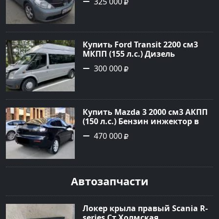
325 000
металик Хетчбэк 2005 года по
цене 325000 рублей,
объявление №378 на сайте
Авторынок23
Купить Ford Transit 2200 см3
МКПП (155 л.с.) Дизель
турбонаддув в Тбилисская :
300 000
цвет Серебряный Фургон 2014
года по цене 300000 рублей,
объявление №22259 на сайте
Авторынок23
Купить Mazda 3 2000 см3 АКПП
(150 л.с.) Бензин инжектор в
Геленджик : цвет Чёрный
470 000
Седан 2008 года по цене 470000
рублей, объявление №19216 на
сайте Авторынок23
Автозапчасти
Локер крыла правый Scania R-
series Ст.Холмская