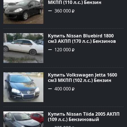
МКПП (110 л.с.) Бензин
инжектор в Армавир: цвет
360 000
черный Хетчбэк 2008 года по
цене 360000 рублей,
объявление №3349 на сайте
Авторынок23
Купить Nissan Bluebird 1800
см3 АКПП (170 л.с.) Бензиновый
в Новороссийск: цвет Белый
120 000
Седан 1996 года по цене 120000
рублей, объявление №1707 на
сайте Авторынок23
Купить Volkswagen Jetta 1600
см3 МКПП (102 л.с.) Бензин
инжектор в Краснодар: цвет
400 000
черный Седан 2010 года по
цене 400000 рублей,
объявление №14569 на сайте
Авторынок23
Купить Nissan Tiida 2005 АКПП
(109 л.с.) Бензиновый
Новороссийск цвет голубой