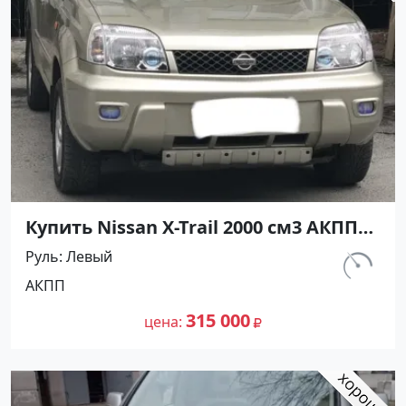
Купить Nissan X-Trail 2000 см3 АКПП
(140 л.с.) Бензин инжектор в
Руль
Левый
Армавир : цвет Бежевый
км.
АКПП
Внедорожник 2005 года по цене
180 000
315000 рублей, объявление №24600
315 000
цена
на сайте Авторынок23