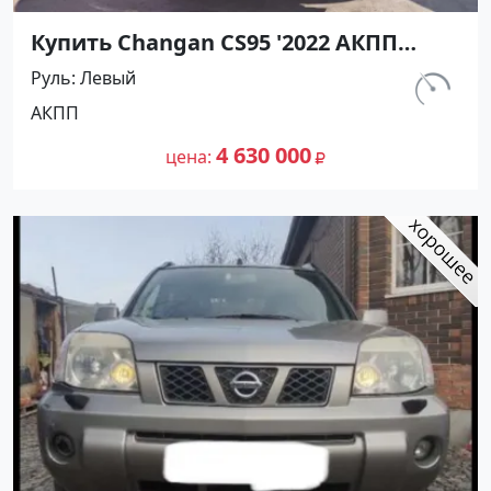
Купить Changan CS95 '2022 АКПП
(2000/233 л.с.) Бензин инжектор
Руль
Левый
Краснодар цвет Серый Внедорожник
км.
АКПП
по цене 4630000 рублей, объявление
1
№26942 на сайте Авторынок23
4 630 000
цена