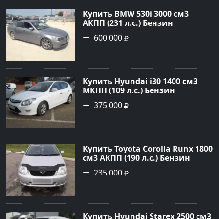
сайте Авторынок23
Купить BMW 530i 3000 см3
АКПП (231 л.с.) Бензин
инжектор в Новороссийск:
600 000
цвет серый Седан 2004 года по
цене 600000 рублей,
объявление №1650 на сайте
Авторынок23
Купить Hyundai i30 1400 см3
МКПП (109 л.с.) Бензин
инжектор в Кропоткин: цвет
375 000
белый Хетчбэк 2011 года по
цене 375000 рублей,
объявление №2972 на сайте
Авторынок23
Купить Toyota Corolla Runx 1800
см3 АКПП (190 л.с.) Бензин
инжектор в Тихорецк: цвет
235 000
Серый Хетчбэк 2002 года по
цене 235000 рублей,
объявление №20303 на сайте
Авторынок23
Купить Hyundai Starex 2500 см3