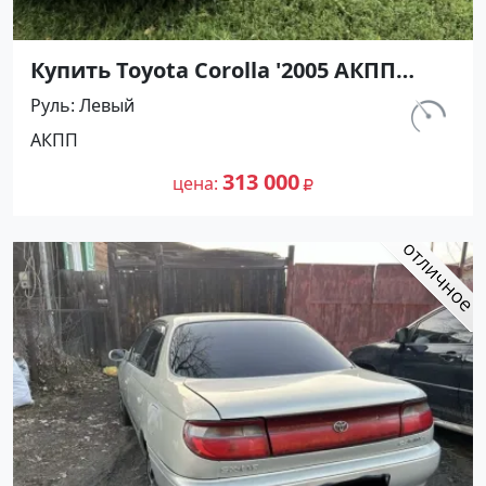
Купить Toyota Corolla '2005 АКПП
(1600/110 л.с.) Бензин инжектор
Руль
Левый
Курганинск цвет Серебристый Седан
км.
АКПП
по цене 313000 рублей, объявление
215 321
№27430 на сайте Авторынок23
313 000
цена