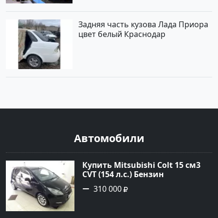
Задняя часть кузова Лада Приора
цвет белый Краснодар
Автомобили
Купить Mitsubishi Colt 15 см3
CVT (154 л.с.) Бензин
турбонаддув в Краснодар:
310 000
цвет Чёрный металик Хетчбэк
2003 года по цене 310000
рублей, объявление №18731 на