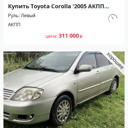
Купить Toyota Corolla '2005 АКПП
(1600/110 л.с.) Бензин инжектор
Руль
Левый
Кореновск цвет Серый Седан по
км.
АКПП
цене 311000 рублей, объявление
237 000
№27432 на сайте Авторынок23
311 000
цена