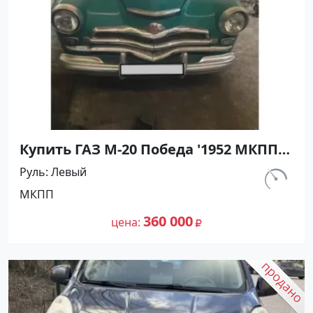
Купить ГАЗ М-20 Победа '1952 МКПП
(2100/52 л.с.) Бензин карбюратор
Руль
Левый
Горячий Ключ цвет Зелёный Хетчбэк
км.
МКПП
по цене 360000 рублей, объявление
10
№27461 на сайте Авторынок23
360 000
цена