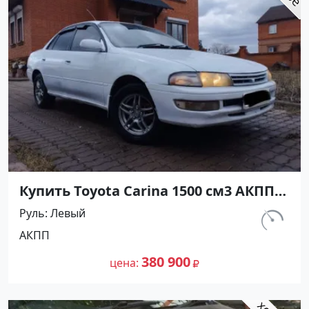
Купить Toyota Carina 1500 см3 АКПП
(116 л.с.) Бензин инжектор в Анапа:
Руль
Левый
цвет Белый Седан 1993 года по цене
км.
АКПП
380900 рублей, объявление №27293
350 000
на сайте Авторынок23
380 900
цена