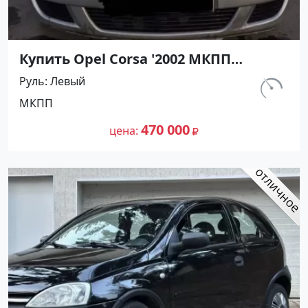
Купить Opel Corsa '2002 МКПП
(1200/75 л.с.) Бензин инжектор
Руль
Левый
Темрюк цвет Серебристый Хетчбэк
км.
МКПП
по цене 470000 рублей, объявление
129 763
№27491 на сайте Авторынок23
470 000
цена