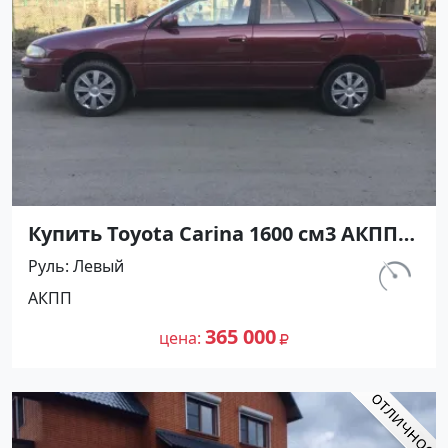
Купить Toyota Carina 1600 см3 АКПП
(116 л.с.) Бензин инжектор в
Руль
Левый
Краснодар: цвет Красный Седан 1993
км.
АКПП
года по цене 365000 рублей,
335 000
объявление №27299 на сайте
365 000
цена
Авторынок23