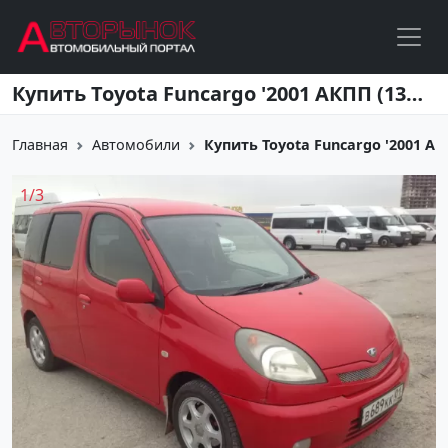
Перейти к основному содержанию
Купить Toyota Funcargo '2001 АКПП (1300/89 л.с.) Бензин инжектор Новороссийск цвет красный Хетчбэк по цене 235000 рублей, объявление №2943 на сайте Авторынок23
Главная
Автомобили
Купить Toyota Funcargo '2001 АКПП
1
/
3