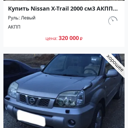
Купить Nissan X-Trail 2000 см3 АКПП
(140 л.с.) Бензин инжектор в Анапа :
Руль
Левый
цвет Серый Внедорожник 2005 года
км.
АКПП
по цене 320000 рублей, объявление
200 000
№24760 на сайте Авторынок23
320 000
цена