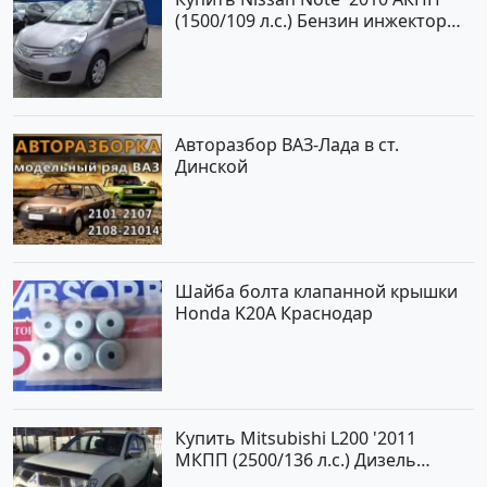
(1500/109 л.с.) Бензин инжектор
Краснодар цвет ЛАВАНДА Хетчбэк
по цене 419000 рублей,
объявление №1457 на сайте
Авторынок23
Авторазбор ВАЗ-Лада в ст.
Динской
Шайба болта клапанной крышки
Honda K20A Краснодар
Купить Mitsubishi L200 '2011
МКПП (2500/136 л.с.) Дизель
турбонаддув Новороссийск цвет