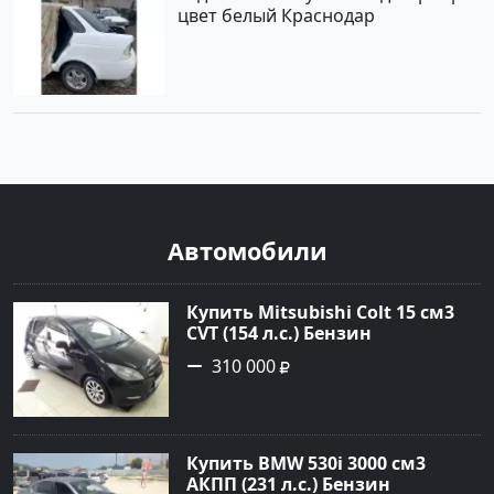
цвет белый Краснодар
Автомобили
Купить Mitsubishi Colt 15 см3
CVT (154 л.с.) Бензин
турбонаддув в Краснодар:
310 000
цвет Чёрный металик Хетчбэк
2003 года по цене 310000
рублей, объявление №18731 на
сайте Авторынок23
Купить BMW 530i 3000 см3
АКПП (231 л.с.) Бензин