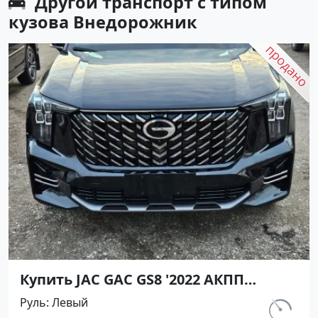
Другой транспорт с типом
кузова Внедорожник
Купить JAC GAC GS8 '2022 АКПП
(1998/231 л.с.) Бензин инжектор Ейск
Руль
Левый
цвет Черный Внедорожник по цене
км.