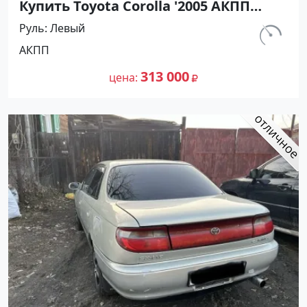
Купить Toyota Corolla '2005 АКПП
(1600/110 л.с.) Бензин инжектор
Руль
Левый
Курганинск цвет Серебристый Седан
км.
АКПП
по цене 313000 рублей, объявление
215 321
№27430 на сайте Авторынок23
313 000
цена