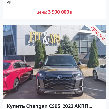
АКПП
3900000 рублей, объявление №27189
200
на сайте Авторынок23
3 900 000
цена
Купить Changan CS95 '2022 АКПП