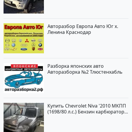
белый Пикап по цене 1000000
рублей, объявление №562 на
сайте Авторынок23
Авторазбор Европа Авто Юг х.
Ленина Краснодар
Разборка японских авто
Авторазборка №2 Тлюстенхабль
Купить Chevrolet Niva '2010 МКПП
(1698/80 л.с.) Бензин карбюратор
Юровка цвет Серый Универсал по
цене 177000 рублей, объявление
№24999 на сайте Авторынок23