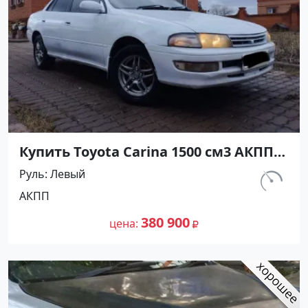
Купить Toyota Carina 1500 см3 АКПП
(116 л.с.) Бензин инжектор в Анапа:
Руль
Левый
цвет Белый Седан 1993 года по цене
км.
АКПП
380900 рублей, объявление №27293
350 000
на сайте Авторынок23
380 900
цена