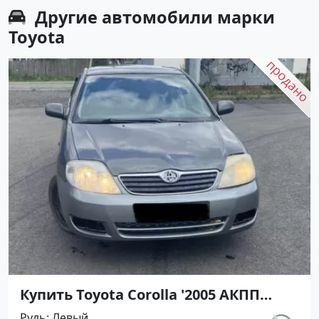
Другие автомобили марки
Toyota
Купить Toyota Corolla '2005 АКПП
(1600/110 л.с.) Бензин инжектор
Руль
Левый