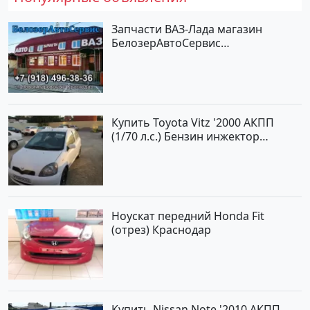
Запчасти ВАЗ-Лада магазин
БелозерАвтоСервис
Новотитаровская
Купить Toyota Vitz '2000 АКПП
(1/70 л.с.) Бензин инжектор
Краснодар цвет Белый Хетчбэк по
цене 194000 рублей, объявление
№15521 на сайте Авторынок23
Ноускат передний Honda Fit
(отрез) Краснодар
Купить Nissan Note '2010 АКПП