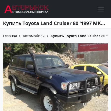
Перейти к основному содержанию
Купить Toyota Land Cruiser 80 '1997 МКПП (4200/135 л.с.) Дизель Новороссийск цвет темно синий Внедорожник по цене 710000 рублей, объявление №1798 на сайте Авторынок23
Главная
Автомобили
Купить Toyota Land Cruiser 80 '1
1
/
4