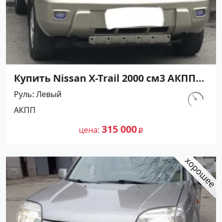
Купить Nissan X-Trail 2000 см3 АКПП
(140 л.с.) Бензин инжектор в
Руль
Левый
Армавир : цвет Бежевый
км.
АКПП
Внедорожник 2005 года по цене
180 000
315000 рублей, объявление №24600
315 000
цена
на сайте Авторынок23