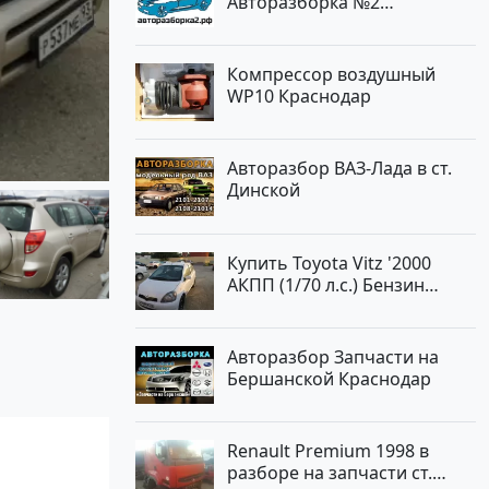
Авторазборка №2
Тлюстенхабль
Компрессор воздушный
WP10 Краснодар
Авторазбор ВАЗ-Лада в ст.
Динской
Купить Toyota Vitz '2000
АКПП (1/70 л.с.) Бензин
инжектор Краснодар цвет
Белый Хетчбэк по цене
194000 рублей, объявление
Авторазбор Запчасти на
№15521 на сайте
Бершанской Краснодар
Авторынок23
Renault Premium 1998 в
разборе на запчасти ст.