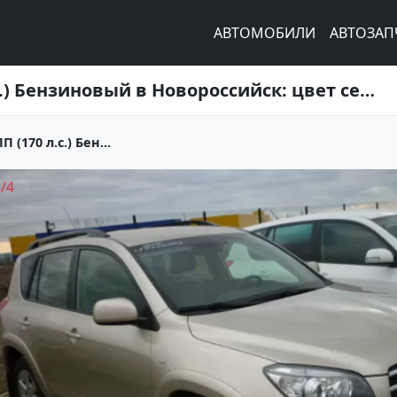
АВТОМОБИЛИ
АВТОЗАП
Купить Toyota RAV4 2400 см3 АКПП (170 л.с.) Бензиновый в Новороссийск: цвет серебро Внедорожник 2008 года по цене 825000 рублей, объявление №652 на сайте Авторынок23
(170 л.с.) Бен...
1
/
4