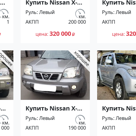
Купить Nissan X-
Купить Nis
Trail 2000 см3
Trail 2000 
Руль
Левый
Руль
Левый
АКПП (140 л.с.)
АКПП (140 л
км.
км.
1
АКПП
200 000
АКПП
ор
Бензин инжектор
Бензин ин
в Анапа : цвет
в Гайдук :
320 000
320
цена
цена
Серый
Серый
о
Внедорожник 2005
Внедорожн
года по цене
года по це
320000 рублей,
320000 руб
объявление
объявлен
е
№24760 на сайте
№24754 на
Авторынок23
Авторыно
-
Купить Nissan X-
Купить Ni
Trail 2000 см3
Pathfinder
Руль
Левый
Руль
Левый
АКПП (140 л.с.)
см3 АКПП (1
км.
км.
 000
АКПП
190 000
АКПП
ор
Бензин инжектор
Дизельный