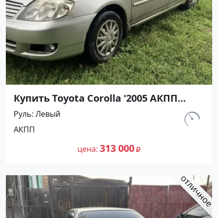
Купить Toyota Corolla '2005 АКПП
(1600/110 л.с.) Бензин инжектор
Руль
Левый
Курганинск цвет Серебристый Седан
км.
АКПП
по цене 313000 рублей, объявление
215 321
№27430 на сайте Авторынок23
313 000
цена