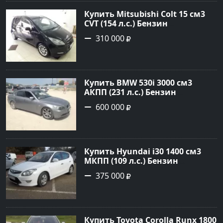
Купить Mitsubishi Colt 15 см3
CVT (154 л.с.) Бензин
турбонаддув в Краснодар:
310 000
цвет Чёрный металик Хетчбэк
2003 года по цене 310000
рублей, объявление №18731 на
сайте Авторынок23
Купить BMW 530i 3000 см3
АКПП (231 л.с.) Бензин
инжектор в Новороссийск:
600 000
цвет серый Седан 2004 года по
цене 600000 рублей,
объявление №1650 на сайте
Авторынок23
Купить Hyundai i30 1400 см3
МКПП (109 л.с.) Бензин
инжектор в Кропоткин: цвет
375 000
белый Хетчбэк 2011 года по
цене 375000 рублей,
объявление №2972 на сайте
Авторынок23
Купить Toyota Corolla Runx 1800