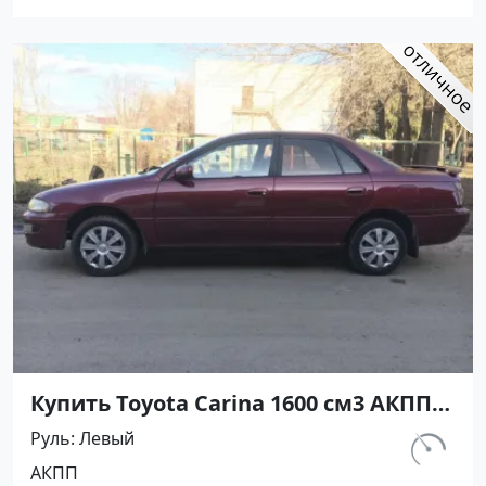
Авторынок23
Купить Toyota Carina 1600 см3 АКПП
(116 л.с.) Бензин инжектор в
Руль
Левый
Краснодар: цвет Красный Седан 1993
км.
АКПП
года по цене 365000 рублей,
335 000