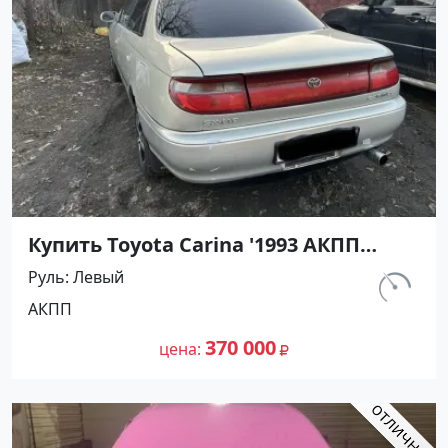
Купить Toyota Carina '1993 АКПП
(1600/116 л.с.) Бензин инжектор
Руль
Левый
Апшеронск цвет Серый Седан по
км.
АКПП
цене 370000 рублей, объявление
357 000
№27325 на сайте Авторынок23
370 000
цена