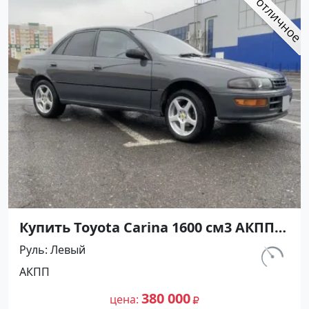
Купить Toyota Carina 1600 см3 АКПП
(116 л.с.) Бензин инжектор в
Руль
Левый
Павловская: цвет серый Седан 1993
км.
АКПП
года по цене 380000 рублей,
320 000
объявление №27301 на сайте
380 000
цена