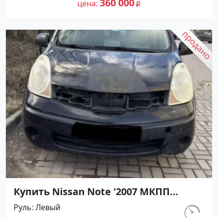
360 000
цена
Купить Nissan Note '2007 МКПП
(1400/88 л.с.) Бензин инжектор
Руль
Левый
Крымск цвет Черный Хетчбэк по
км.