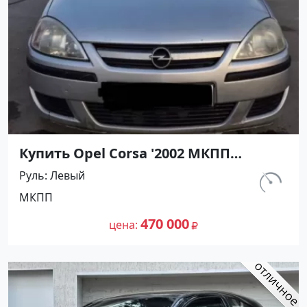
Купить Opel Corsa '2002 МКПП
(1200/75 л.с.) Бензин инжектор
Руль
Левый
Темрюк цвет Серебристый Хетчбэк
км.
МКПП
по цене 470000 рублей, объявление
129 763
№27491 на сайте Авторынок23
470 000
цена