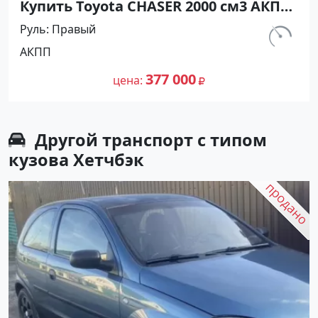
Купить Toyota CHASER 2000 см3 АКПП
(140 л.с.) Бензин инжектор в
Руль
Правый
Белозерный: цвет Серый Седан 1998
км.
АКПП
года по цене 377000 рублей,
337 787
объявление №26919 на сайте
377 000
цена
Авторынок23
Другой транспорт с типом
кузова Хетчбэк