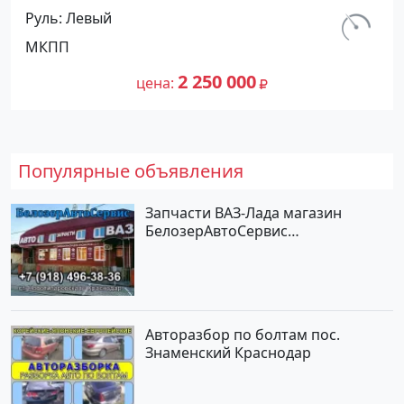
(1400/88 л.с.) Бензин инжектор
Руль
Левый
Рисовый цвет Синий Хетчбэк по
км.
МКПП
цене 2250000 рублей, объявление
212 300
№27444 на сайте Авторынок23
2 250 000
цена
Популярные объявления
Запчасти ВАЗ-Лада магазин
БелозерАвтоСервис
Новотитаровская
Авторазбор по болтам пос.
Знаменский Краснодар