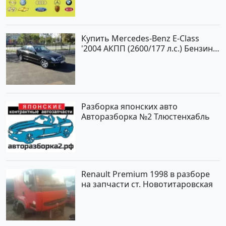
Купить Mercedes-Benz E-Class
'2004 АКПП (2600/177 л.с.) Бензин
инжектор Новороссийск цвет
черный Седан по цене 620000
рублей, объявление №2192 на
сайте Авторынок23
Разборка японских авто
Авторазборка №2 Тлюстенхабль
Renault Premium 1998 в разборе
на запчасти ст. Новотитаровская