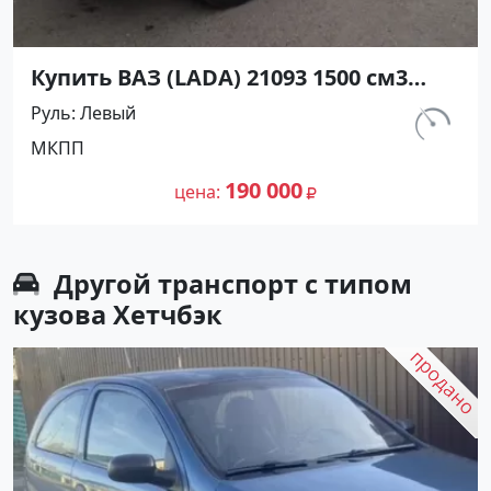
Купить ВАЗ (LADA) 21093 1500 см3
МКПП (70 л.с.) Бензин инжектор в
Руль
Левый
Ахтанизовская: цвет Белый Хетчбэк
км.
МКПП
1994 года по цене 190000 рублей,
120 000
объявление №26916 на сайте
190 000
цена
Авторынок23
Другой транспорт с типом
кузова Хетчбэк