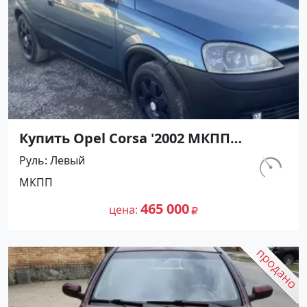
Купить Opel Corsa '2002 МКПП
(1200/75 л.с.) Бензин инжектор
Руль
Левый
Мирный цвет Синий Хетчбэк по цене
км.
МКПП
465000 рублей, объявление №27494
112 780
на сайте Авторынок23
465 000
цена