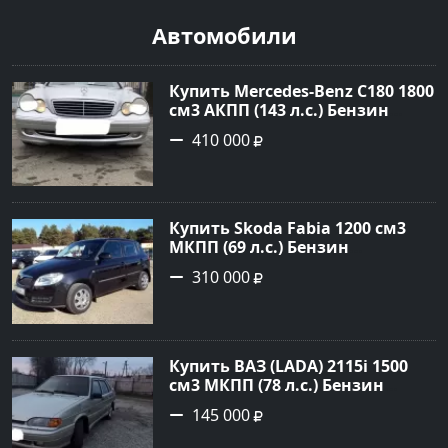
Автомобили
Купить Mercedes-Benz C180 1800
см3 АКПП (143 л.с.) Бензин
инжектор в Тимашевск : цвет
410 000
Серебряный Седан 2006 года по
цене 410000 рублей,
объявление №23786 на сайте
Авторынок23
Купить Skoda Fabia 1200 см3
МКПП (69 л.с.) Бензин
инжектор в Кропоткин: цвет
310 000
черный Хетчбэк 2010 года по
цене 310000 рублей,
объявление №5274 на сайте
Авторынок23
Купить ВАЗ (LADA) 2115i 1500
см3 МКПП (78 л.с.) Бензин
инжектор в Брюховецкая: цвет
145 000
Золотой Седан 2003 года по
цене 145000 рублей,