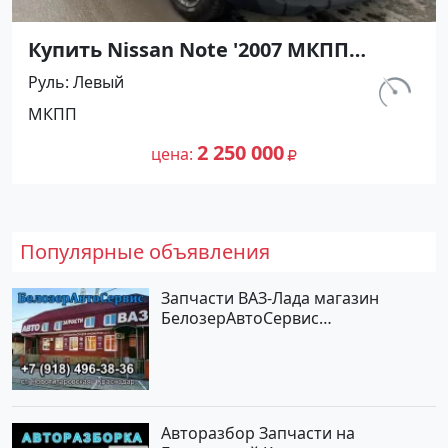
Купить Nissan Note '2007 МКПП
(1400/88 л.с.) Бензин инжектор
Руль
Левый
Рисовый цвет Синий Хетчбэк по
км.
МКПП
цене 2250000 рублей, объявление
212 300
№27444 на сайте Авторынок23
2 250 000
цена
Популярные объявления
Запчасти ВАЗ-Лада магазин
БелозерАвтоСервис
Новотитаровская
Авторазбор Запчасти на