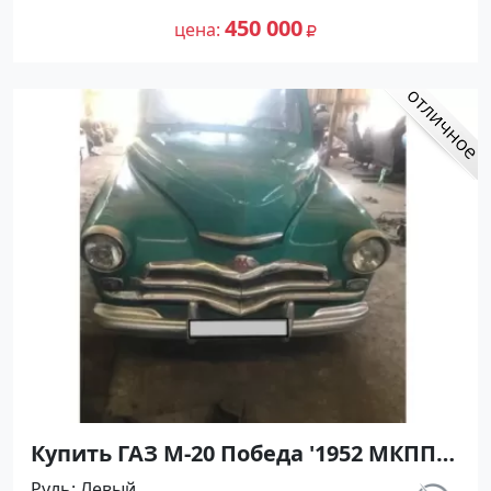
№27488 на сайте Авторынок23
450 000
цена
Купить ГАЗ М-20 Победа '1952 МКПП
(2100/52 л.с.) Бензин карбюратор
Руль
Левый