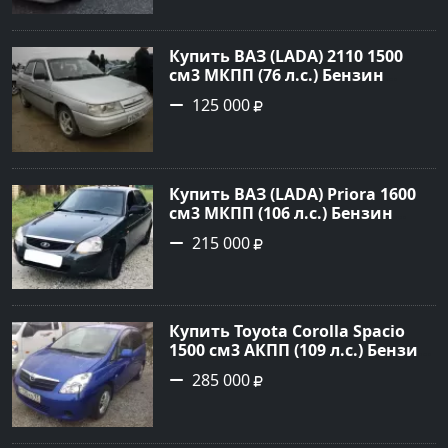
объявление №21668 на сайте
Авторынок23
Купить ВАЗ (LADA) 2110 1500
см3 МКПП (76 л.с.) Бензин
инжектор в Новороссийск:
125 000
цвет белый Седан 2004 года по
цене 125000 рублей,
объявление №602 на сайте
Авторынок23
Купить ВАЗ (LADA) Priora 1600
см3 МКПП (106 л.с.) Бензин
инжектор в Темрюк : цвет
215 000
Серый Седан 2014 года по цене
215000 рублей, объявление
№22575 на сайте Авторынок23
Купить Toyota Corolla Spacio
1500 см3 АКПП (109 л.с.) Бензин
инжектор в Новороссийск:
285 000
цвет синий Минивэн 2002 года
по цене 285000 рублей,
объявление №2949 на сайте
Авторынок23