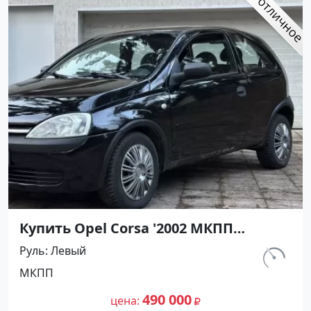
Купить Opel Corsa '2002 МКПП
(1200/75 л.с.) Бензин инжектор
Руль
Левый
Армавир цвет Черный Хетчбэк по
км.
МКПП
цене 490000 рублей, объявление
143 000
№27490 на сайте Авторынок23
490 000
цена