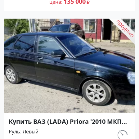
135 000
цена
Купить ВАЗ (LADA) Priora '2010 МКПП
(1598/98 л.с.) Бензин инжектор
Руль
Левый
Каневская цвет черный Хетчбэк по
км.