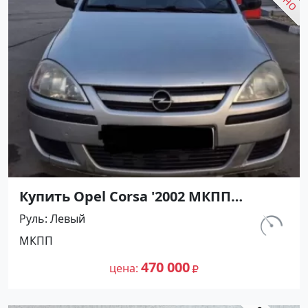
Купить Opel Corsa '2002 МКПП
(1200/75 л.с.) Бензин инжектор
Руль
Левый
Темрюк цвет Серебристый Хетчбэк
км.
МКПП
по цене 470000 рублей, объявление
129 763
№27491 на сайте Авторынок23
470 000
цена