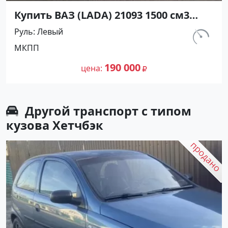
Купить ВАЗ (LADA) 21093 1500 см3
МКПП (70 л.с.) Бензин инжектор в
Руль
Левый
Ахтанизовская: цвет Белый Хетчбэк
км.
МКПП
1994 года по цене 190000 рублей,
120 000
объявление №26916 на сайте
190 000
цена
Авторынок23
Другой транспорт с типом
кузова Хетчбэк