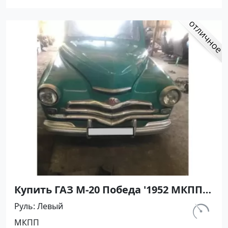
Купить ГАЗ М-20 Победа '1952 МКПП
(2100/52 л.с.) Бензин карбюратор
Руль
Левый
Горячий Ключ цвет Зелёный Хетчбэк
км.
МКПП
по цене 360000 рублей, объявление
10