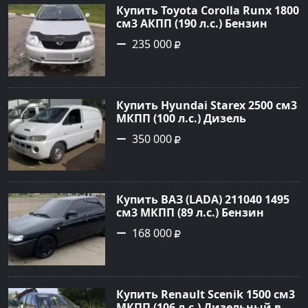
Купить Toyota Corolla Runx 1800
см3 АКПП (190 л.с.) Бензин
инжектор в Тихорецк: цвет
235 000
Серый Хетчбэк 2002 года по
цене 235000 рублей,
объявление №20303 на сайте
Авторынок23
Купить Hyundai Starex 2500 см3
МКПП (100 л.с.) Дизель
турбонаддув в Краснодар:
350 000
цвет белый Фургон 2014 года
по цене 350000 рублей,
объявление №4078 на сайте
Авторынок23
Купить ВАЗ (LADA) 211040 1495
см3 МКПП (89 л.с.) Бензин
инжектор в Краснодвр: цвет
168 000
Черный Седан 2007 года по
цене 168000 рублей,
объявление №24857 на сайте
Авторынок23
Купить Renault Scenik 1500 см3
МКПП (106 л.с.) Дизельный в