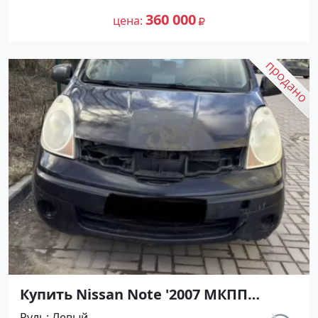
№27461 на сайте Авторынок23
360 000
цена
Купить Nissan Note '2007 МКПП
(1400/88 л.с.) Бензин инжектор
Руль
Левый