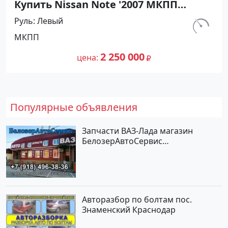
Купить Nissan Note '2007 МКПП
(1400/88 л.с.) Бензин инжектор
Руль
Левый
Рисовый цвет Синий Хетчбэк по
км.
МКПП
цене 2250000 рублей, объявление
212 300
№27444 на сайте Авторынок23
2 250 000
цена
Популярные объявления
Запчасти ВАЗ-Лада магазин
БелозерАвтоСервис
Новотитаровская
Авторазбор по болтам пос.
Знаменский Краснодар