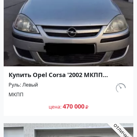
Купить Opel Corsa '2002 МКПП
(1200/75 л.с.) Бензин инжектор
Руль
Левый
Темрюк цвет Серебристый Хетчбэк
км.
МКПП
по цене 470000 рублей, объявление
129 763
№27491 на сайте Авторынок23
470 000
цена