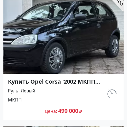
Купить Opel Corsa '2002 МКПП
(1200/75 л.с.) Бензин инжектор
Руль
Левый
Армавир цвет Черный Хетчбэк по
км.
МКПП
цене 490000 рублей, объявление
143 000
№27490 на сайте Авторынок23
490 000
цена