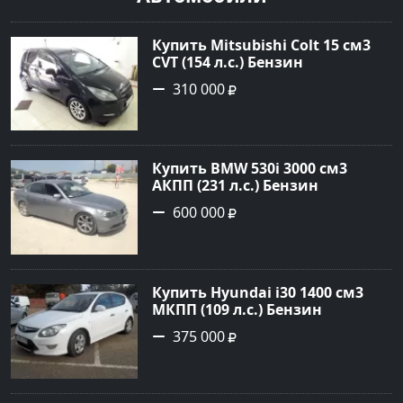
Купить Mitsubishi Colt 15 см3
CVT (154 л.с.) Бензин
турбонаддув в Краснодар:
310 000
цвет Чёрный металик Хетчбэк
2003 года по цене 310000
рублей, объявление №18731 на
сайте Авторынок23
Купить BMW 530i 3000 см3
АКПП (231 л.с.) Бензин
инжектор в Новороссийск:
600 000
цвет серый Седан 2004 года по
цене 600000 рублей,
объявление №1650 на сайте
Авторынок23
Купить Hyundai i30 1400 см3
МКПП (109 л.с.) Бензин
инжектор в Кропоткин: цвет
375 000
белый Хетчбэк 2011 года по
цене 375000 рублей,
объявление №2972 на сайте
Авторынок23