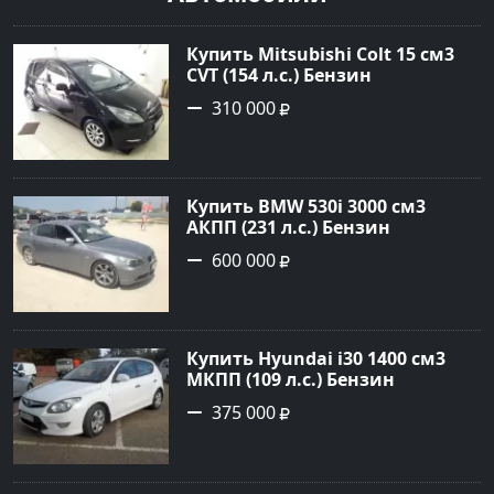
Купить Mitsubishi Colt 15 см3
CVT (154 л.с.) Бензин
турбонаддув в Краснодар:
310 000
цвет Чёрный металик Хетчбэк
2003 года по цене 310000
рублей, объявление №18731 на
сайте Авторынок23
Купить BMW 530i 3000 см3
АКПП (231 л.с.) Бензин
инжектор в Новороссийск:
600 000
цвет серый Седан 2004 года по
цене 600000 рублей,
объявление №1650 на сайте
Авторынок23
Купить Hyundai i30 1400 см3
МКПП (109 л.с.) Бензин
инжектор в Кропоткин: цвет
375 000
белый Хетчбэк 2011 года по
цене 375000 рублей,
объявление №2972 на сайте
Авторынок23