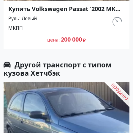
Купить Volkswagen Passat '2002 МКПП
(1900/130 л.с.) Дизель Тимашевск
Руль
Левый
цвет Черный Седан по цене 200000
км.
МКПП
рублей, объявление №25047 на сайте
194 640
Авторынок23
200 000
цена
Другой транспорт с типом
кузова Хетчбэк