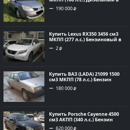
Белореченск: цвет Голубой
190 000
Универсал 2007 года по цене
190000 рублей, объявление
№20133 на сайте Авторынок23
Купить Lexus RX350 3456 см3
МКПП (277 л.с.) Бензиновый в
Краснодар: цвет
2
Перламутрово-белый
Универсал 2011 года по цене
1.67877 рублей, объявление
№3746 на сайте Авторынок23
Купить ВАЗ (LADA) 21099 1500
см3 МКПП (78 л.с.) Бензин
инжектор в Гостагаевская :
180 000
цвет Серебряный Седан 2001
года по цене 180000 рублей,
объявление №23890 на сайте
Авторынок23
Купить Porsche Cayenne 4500
см3 АКПП (340 л.с.) Бензин
турбонаддув в Новороссийск:
620 000