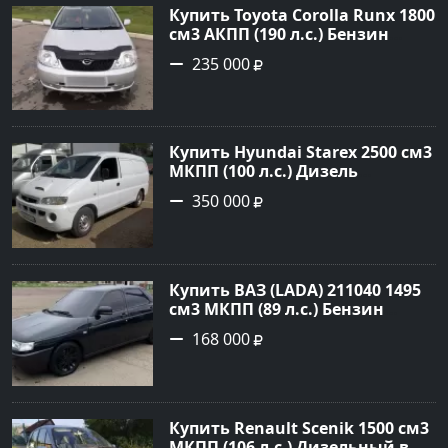
Купить Toyota Corolla Runx 1800
см3 АКПП (190 л.с.) Бензин
инжектор в Тихорецк: цвет
235 000
Серый Хетчбэк 2002 года по
цене 235000 рублей,
объявление №20303 на сайте
Авторынок23
Купить Hyundai Starex 2500 см3
МКПП (100 л.с.) Дизель
турбонаддув в Краснодар:
350 000
цвет белый Фургон 2014 года
по цене 350000 рублей,
объявление №4078 на сайте
Авторынок23
Купить ВАЗ (LADA) 211040 1495
см3 МКПП (89 л.с.) Бензин
инжектор в Краснодвр: цвет
168 000
Черный Седан 2007 года по
цене 168000 рублей,
объявление №24857 на сайте
Авторынок23
Купить Renault Scenik 1500 см3
МКПП (106 л.с.) Дизельный в