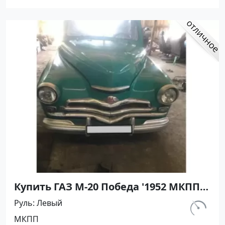
Купить ГАЗ М-20 Победа '1952 МКПП
(2100/52 л.с.) Бензин карбюратор
Руль
Левый
Горячий Ключ цвет Зелёный Хетчбэк
км.
МКПП
по цене 360000 рублей, объявление
10