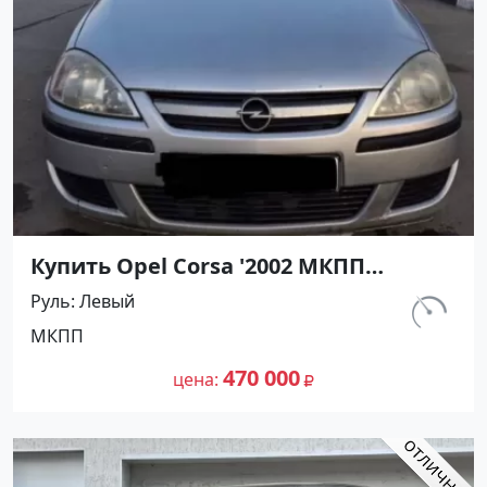
Купить Opel Corsa '2002 МКПП
(1200/75 л.с.) Бензин инжектор
Руль
Левый
Темрюк цвет Серебристый Хетчбэк
км.
МКПП
по цене 470000 рублей, объявление
129 763
№27491 на сайте Авторынок23
470 000
цена