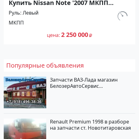
Купить Nissan Note '2007 МКПП
(1400/88 л.с.) Бензин инжектор
Руль
Левый
Рисовый цвет Синий Хетчбэк по
км.
МКПП
цене 2250000 рублей, объявление
212 300
№27444 на сайте Авторынок23
2 250 000
цена
Популярные объявления
Запчасти ВАЗ-Лада магазин
БелозерАвтоСервис
Новотитаровская
Renault Premium 1998 в разборе
на запчасти ст. Новотитаровская