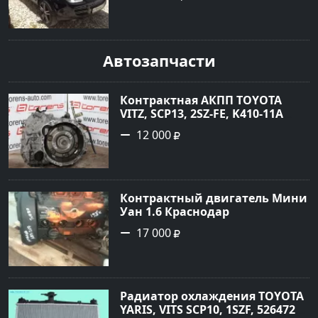
цвет черный Внедорожник
2004 года по цене 620000
рублей, объявление №1771 на
сайте Авторынок23
Автозапчасти
Контрактная АКПП TOYOTA
VITZ, SCP13, 2SZ-FE, K410-11A
Ростов
12 000
Контрактный двигатель Мини
Уан 1.6 Краснодар
17 000
Радиатор охлаждения TOYOTA
YARIS, VITS SCP10, 1SZF, 5264720