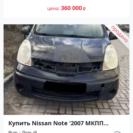
№27461 на сайте Авторынок23
360 000
цена
Купить Nissan Note '2007 МКПП
(1400/88 л.с.) Бензин инжектор
Руль
Левый