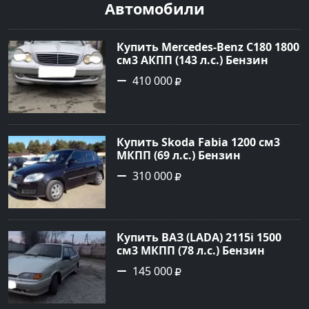
Автомобили
Купить Mercedes-Benz C180 1800
см3 АКПП (143 л.с.) Бензин
инжектор в Тимашевск : цвет
410 000
Серебряный Седан 2006 года по
цене 410000 рублей,
объявление №23786 на сайте
Авторынок23
Купить Skoda Fabia 1200 см3
МКПП (69 л.с.) Бензин
инжектор в Кропоткин: цвет
310 000
черный Хетчбэк 2010 года по
цене 310000 рублей,
объявление №5274 на сайте
Авторынок23
Купить ВАЗ (LADA) 2115i 1500
см3 МКПП (78 л.с.) Бензин
инжектор в Брюховецкая: цвет
145 000
Золотой Седан 2003 года по
цене 145000 рублей,
объявление №21668 на сайте