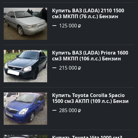
Авторынок23
Купить ВАЗ (LADA) 2110 1500
см3 МКПП (76 л.с.) Бензин
инжектор в Новороссийск:
125 000
цвет белый Седан 2004 года по
цене 125000 рублей,
объявление №602 на сайте
Авторынок23
Купить ВАЗ (LADA) Priora 1600
см3 МКПП (106 л.с.) Бензин
инжектор в Темрюк : цвет
215 000
Серый Седан 2014 года по цене
215000 рублей, объявление
№22575 на сайте Авторынок23
Купить Toyota Corolla Spacio
1500 см3 АКПП (109 л.с.) Бензин
инжектор в Новороссийск:
285 000
цвет синий Минивэн 2002 года
по цене 285000 рублей,
объявление №2949 на сайте
Авторынок23
Купить Toyota Vitz 1000 см3