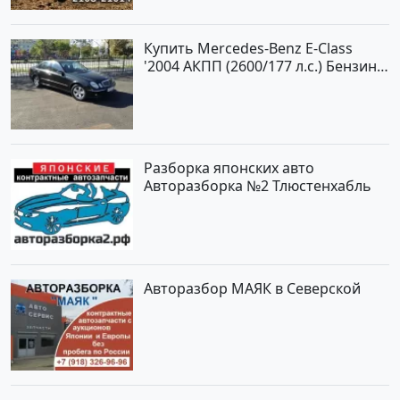
Купить Mercedes-Benz E-Class
'2004 АКПП (2600/177 л.с.) Бензин
инжектор Новороссийск цвет
черный Седан по цене 620000
рублей, объявление №2192 на
сайте Авторынок23
Разборка японских авто
Авторазборка №2 Тлюстенхабль
Авторазбор МАЯК в Северской