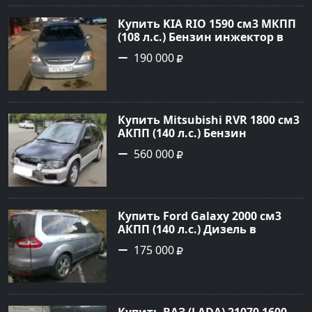
Авторынок23
Купить KIA RIO 1590 см3 МКПП
(108 л.с.) Бензин инжектор в
Краснодар: цвет серебристый
190 000
Седан 2004 года по цене 190000
рублей, объявление №5682 на
сайте Авторынок23
Купить Mitsubishi RVR 1800 см3
АКПП (140 л.с.) Бензин
инжектор в Троицкая : цвет
560 000
Черный Минивэн 1998 года по
цене 560000 рублей,
объявление №22032 на сайте
Авторынок23
Купить Ford Galaxy 2000 см3
АКПП (140 л.с.) Дизель в
Новороссийск: цвет серый
175 000
металик Минивэн 2008 года по
цене 175000 рублей,
объявление №845 на сайте
Авторынок23
Купить ВАЗ (LADA) 21070 1600