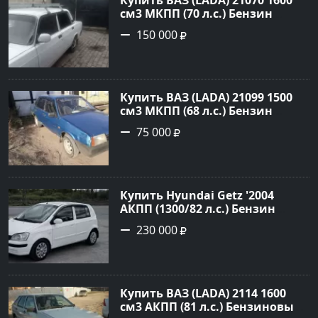
см3 МКПП (70 л.с.) Бензин
инжектор в Платнировская:
150 000
цвет Белый Седан 2000 года по
цене 150000 рублей,
объявление №22042 на сайте
Авторынок23
Купить ВАЗ (LADA) 21099 1500
см3 МКПП (68 л.с.) Бензин
инжектор в Кореновск : цвет
75 000
Синий Седан 2000 года по цене
75000 рублей, объявление
№20407 на сайте Авторынок23
Купить Hyundai Getz '2004
АКПП (1300/82 л.с.) Бензин
инжектор Петровская цвет
230 000
Белый Седан по цене 230000
рублей, объявление №27355 на
сайте Авторынок23
Купить ВАЗ (LADA) 2114 1600
см3 АКПП (81 л.с.) Бензиновый