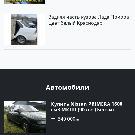
Задняя часть кузова Лада Приора
цвет белый Краснодар
Автомобили
Купить Nissan PRIMERA 1600
см3 МКПП (90 л.с.) Бензин
инжектор в Петровская: цвет
340 000
Зеленый Седан 1994 года по
цене 340000 рублей,
объявление №21558 на сайте