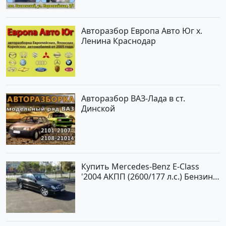
Авторазбор Европа Авто Юг х.
Ленина Краснодар
Авторазбор ВАЗ-Лада в ст.
Динской
Купить Mercedes-Benz E-Class
'2004 АКПП (2600/177 л.с.) Бензин
инжектор Новороссийск цвет
черный Седан по цене 620000
рублей, объявление №2192 на
сайте Авторынок23