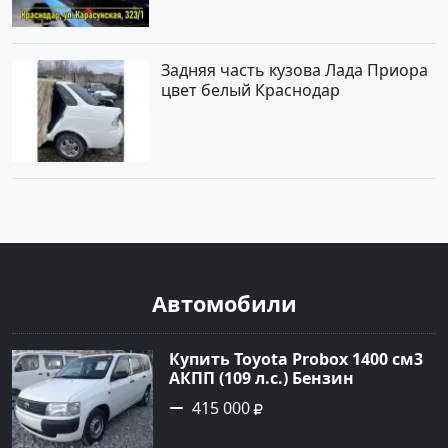
Задняя часть кузова Лада Приора
цвет белый Краснодар
Автомобили
Купить Toyota Probox 1400 см3
АКПП (109 л.с.) Бензин
инжектор в Новороссийск:
415 000
цвет белый Универсал 2010
года по цене 415000 рублей,