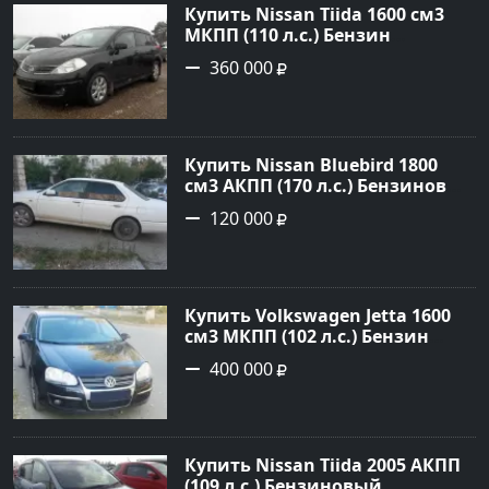
Купить Nissan Tiida 1600 см3
МКПП (110 л.с.) Бензин
инжектор в Армавир: цвет
360 000
черный Хетчбэк 2008 года по
цене 360000 рублей,
объявление №3349 на сайте
Авторынок23
Купить Nissan Bluebird 1800
см3 АКПП (170 л.с.) Бензиновый
в Новороссийск: цвет Белый
120 000
Седан 1996 года по цене 120000
рублей, объявление №1707 на
сайте Авторынок23
Купить Volkswagen Jetta 1600
см3 МКПП (102 л.с.) Бензин
инжектор в Краснодар: цвет
400 000
черный Седан 2010 года по
цене 400000 рублей,
объявление №14569 на сайте
Авторынок23
Купить Nissan Tiida 2005 АКПП
(109 л.с.) Бензиновый