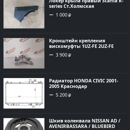
Локер крыла правый Scania R-
series Ст.Холмская
1 000
Кронштейн крепления
вискомуфты 1UZ-FE 2UZ-FE
Краснодар
3 900
Радиатор HONDA CIVIC 2001-
2005 Краснодар
5 200
Шкив коленвала NISSAN AD /
AVENIRBASSARA / BLUEBIRD