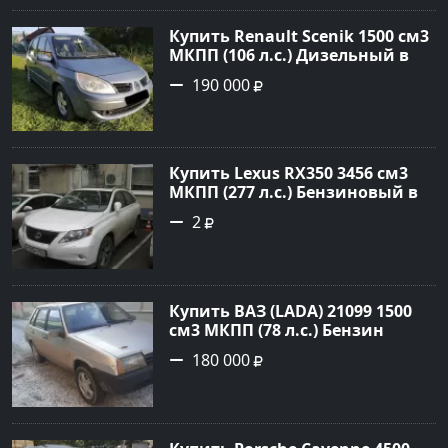
Авторынок23
Купить Renault Scenik 1500 см3
МКПП (106 л.с.) Дизельный в
Белореченск: цвет Голубой
190 000
Универсал 2007 года по цене
190000 рублей, объявление
№20133 на сайте Авторынок23
Купить Lexus RX350 3456 см3
МКПП (277 л.с.) Бензиновый в
Краснодар: цвет
2
Перламутрово-белый
Универсал 2011 года по цене
1.67877 рублей, объявление
№3746 на сайте Авторынок23
Купить ВАЗ (LADA) 21099 1500
см3 МКПП (78 л.с.) Бензин
инжектор в Гостагаевская :
180 000
цвет Серебряный Седан 2001
года по цене 180000 рублей,
объявление №23890 на сайте
Авторынок23