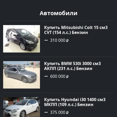
Автомобили
Купить Mitsubishi Colt 15 см3
CVT (154 л.с.) Бензин
турбонаддув в Краснодар:
310 000
цвет Чёрный металик Хетчбэк
2003 года по цене 310000
рублей, объявление №18731 на
сайте Авторынок23
Купить BMW 530i 3000 см3
АКПП (231 л.с.) Бензин
инжектор в Новороссийск:
600 000
цвет серый Седан 2004 года по
цене 600000 рублей,
объявление №1650 на сайте
Авторынок23
Купить Hyundai i30 1400 см3
МКПП (109 л.с.) Бензин
инжектор в Кропоткин: цвет
375 000
белый Хетчбэк 2011 года по