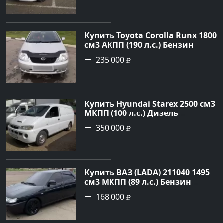
цене 375000 рублей,
объявление №2972 на сайте
Авторынок23
Купить Toyota Corolla Runx 1800
см3 АКПП (190 л.с.) Бензин
инжектор в Тихорецк: цвет
235 000
Серый Хетчбэк 2002 года по
цене 235000 рублей,
объявление №20303 на сайте
Авторынок23
Купить Hyundai Starex 2500 см3
МКПП (100 л.с.) Дизель
турбонаддув в Краснодар:
350 000
цвет белый Фургон 2014 года
по цене 350000 рублей,
объявление №4078 на сайте
Авторынок23
Купить ВАЗ (LADA) 211040 1495
см3 МКПП (89 л.с.) Бензин
инжектор в Краснодвр: цвет
168 000
Черный Седан 2007 года по
цене 168000 рублей,
объявление №24857 на сайте