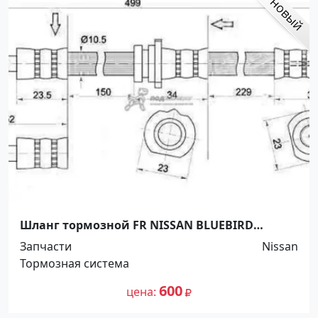
Шланг тормозной FR NISSAN BLUEBIRD
SYLPHY / PULSAR / SUNNY / WINGROAD / AD 98-
Запчасти
Nissan
08 RH Краснодар
Тормозная система
600
цена