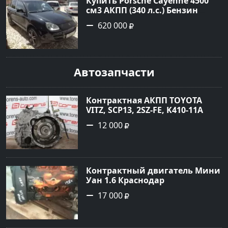
Купить Porsche Cayenne 4500
см3 АКПП (340 л.с.) Бензин
турбонаддув в Новороссийск:
620 000
цвет черный Внедорожник
2004 года по цене 620000
рублей, объявление №1771 на
сайте Авторынок23
Автозапчасти
Контрактная АКПП TOYOTA
VITZ, SCP13, 2SZ-FE, K410-11A
Ростов
12 000
Контрактный двигатель Мини
Уан 1.6 Краснодар
17 000