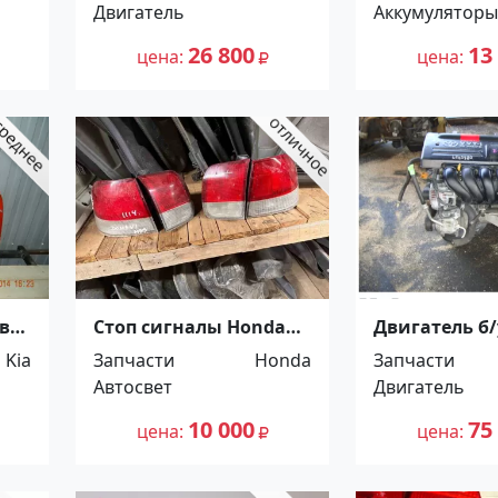
Двигатель
Аккумуляторы
26 800
13
цена
цена
вая
Стоп сигналы Honda
Двигатель б/
Civic EK дорестайлинг
1ZZ-FE Красн
Kia
Запчасти
Honda
Запчасти
Краснодар
Автосвет
Двигатель
10 000
75
цена
цена