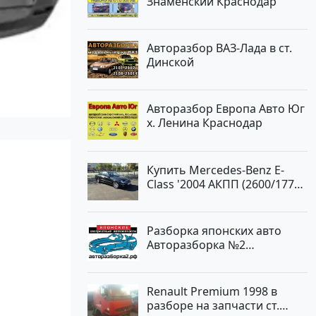
Знаменский Краснодар
Авторазбор ВАЗ-Лада в ст.
Динской
Авторазбор Европа Авто Юг
х. Ленина Краснодар
Купить Mercedes-Benz E-
Class '2004 АКПП (2600/177
л.с.) Бензин инжектор
Новороссийск цвет черный
Седан по цене 620000
Разборка японских авто
рублей, объявление №2192
Авторазборка №2
на сайте Авторынок23
Тлюстенхабль
Renault Premium 1998 в
разборе на запчасти ст.