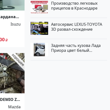
Производство легковых
прицепов в Краснодаре
кардана
снодар
Isuzu
Автосервис LEXUS-TOYOTA
3D развал-схождение
00
Задняя часть кузова Лада
Приора цвет белый
Краснодар
DEMIO ZY-
снодар
Mazda