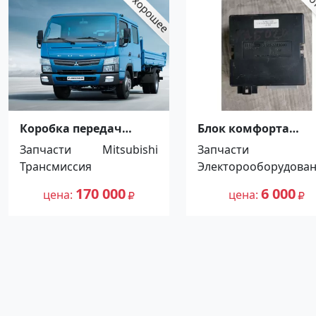
Коробка передач
Блок комфорта
Mitsubishi Fuso 8DS11
управления
Запчасти
Mitsubishi
Запчасти
Краснодар
электропакетом
Трансмиссия
Электорооборудова
Приора Краснодар
170 000
6 000
цена
цена