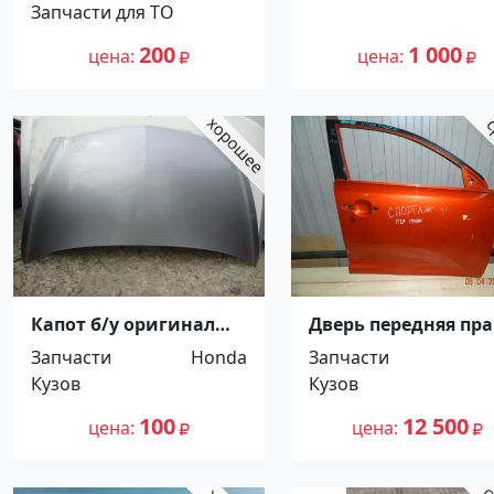
Запчасти для ТО
200
1 000
цена
цена
Капот б/у оригинал
Дверь передняя пра
Honda Fit GD1/GD3
KIA SPORTAGE 2012
Запчасти
Honda
Запчасти
Краснодар
Краснодар
Кузов
Кузов
100
12 500
цена
цена