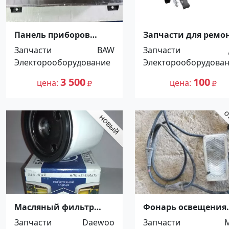
Панель приборов
Запчасти для ремо
(комбинация
стартера генератор
Запчасти
BAW
Запчасти
приборов) BAW 1044 Е 3
Краснодар
Электорооборудование
Электорооборудова
автом
12v Краснодар
3 500
100
цена
цена
Масляный фильтр
Фонарь освещения
Базальт БМ1208/18
задней площадки
Запчасти
Daewoo
Запчасти
DAEWOO Краснодар
MAN TGA Ст.Холмск