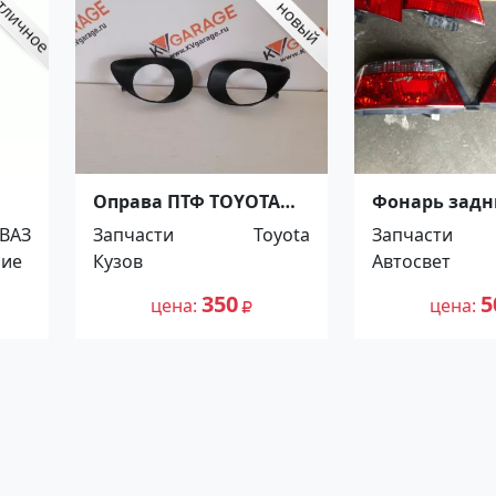
Оправа ПТФ TOYOTA
Фонарь задни
VITZ / YARIS 05-08
б/у Toyota Ch
ВАЗ
Запчасти
Toyota
Запчасти
Краснодар
JZX100; GX100
ние
Кузов
Автосвет
2Model Крас
350
5
цена
цена