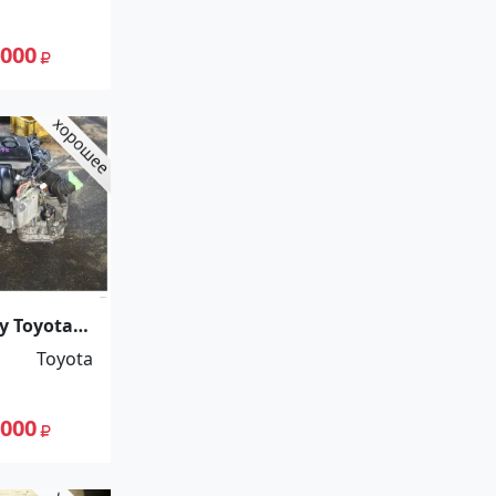
 000
у Toyota
одар
Toyota
 000