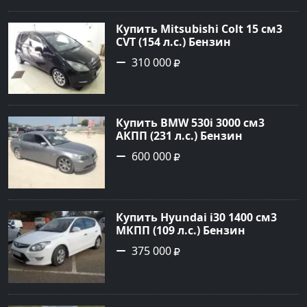
Купить Mitsubishi Colt 15 см3
CVT (154 л.с.) Бензин
турбонаддув в Краснодар:
310 000
цвет Чёрный металик Хетчбэк
2003 года по цене 310000
рублей, объявление №18731 на
сайте Авторынок23
Купить BMW 530i 3000 см3
АКПП (231 л.с.) Бензин
инжектор в Новороссийск:
600 000
цвет серый Седан 2004 года по
цене 600000 рублей,
объявление №1650 на сайте
Авторынок23
Купить Hyundai i30 1400 см3
МКПП (109 л.с.) Бензин
инжектор в Кропоткин: цвет
375 000
белый Хетчбэк 2011 года по
цене 375000 рублей,
объявление №2972 на сайте
Авторынок23