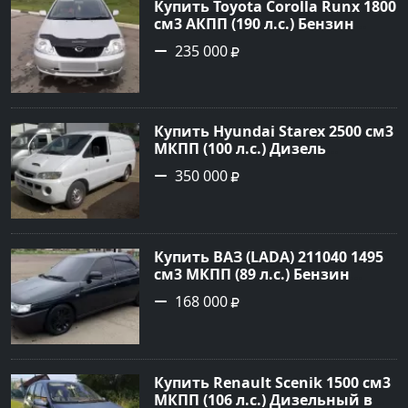
Купить Toyota Corolla Runx 1800
см3 АКПП (190 л.с.) Бензин
инжектор в Тихорецк: цвет
235 000
Серый Хетчбэк 2002 года по
цене 235000 рублей,
объявление №20303 на сайте
Авторынок23
Купить Hyundai Starex 2500 см3
МКПП (100 л.с.) Дизель
турбонаддув в Краснодар:
350 000
цвет белый Фургон 2014 года
по цене 350000 рублей,
объявление №4078 на сайте
Авторынок23
Купить ВАЗ (LADA) 211040 1495
см3 МКПП (89 л.с.) Бензин
инжектор в Краснодвр: цвет
168 000
Черный Седан 2007 года по
цене 168000 рублей,
объявление №24857 на сайте
Авторынок23
Купить Renault Scenik 1500 см3
МКПП (106 л.с.) Дизельный в