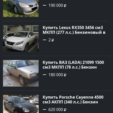
Белореченск: цвет Голубой
190 000
Универсал 2007 года по цене
190000 рублей, объявление
№20133 на сайте Авторынок23
Купить Lexus RX350 3456 см3
МКПП (277 л.с.) Бензиновый в
Краснодар: цвет
2
Перламутрово-белый
Универсал 2011 года по цене
1.67877 рублей, объявление
№3746 на сайте Авторынок23
Купить ВАЗ (LADA) 21099 1500
см3 МКПП (78 л.с.) Бензин
инжектор в Гостагаевская :
180 000
цвет Серебряный Седан 2001
года по цене 180000 рублей,
объявление №23890 на сайте
Авторынок23
Купить Porsche Cayenne 4500
см3 АКПП (340 л.с.) Бензин
турбонаддув в Новороссийск:
620 000
цвет черный Внедорожник