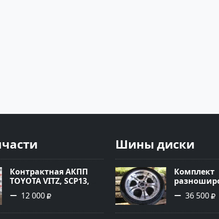
пчасти
Шины диски
Контрактная АКПП
Комплект
TOYOTA VITZ, SCP13,
разноширо
2SZ-FE, K410-11A Ростов
R-18 хром
12 000
36 500