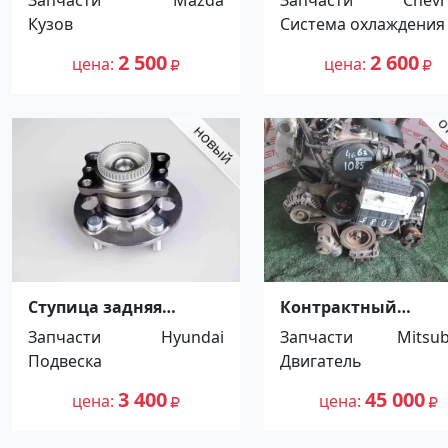
Краснодар
Кузов
Система охлаждения
2 500
2 600
цена
цена
Ступица задняя
Контрактный
Hyundai Solaris / Rio
двигатель Mitsubis
Запчасти
Hyundai
Запчасти
Mitsub
2010 Краснодар
4G63 б/у в Ростове-н
Подвеска
Двигатель
Дону Ростов
3 400
45 000
цена
цена