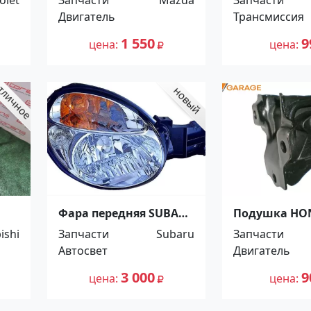
1.3 - 1.5L 1998г
Атлас F23 01~,
Двигатель
Трансмиссия
Краснодар
YAMASIDA.
Распродажа!
1 550
9
цена
цена
Краснодар
Фара передняя SUBARU
Подушка HO
hi
IMPREZA 2000-2003
AVANCIER ,
ishi
Запчасти
Subaru
Запчасти
а-
Краснодар
ACCORD(LHD) 
Автосвет
Двигатель
, SHUTTLE F23
Краснодар
3 000
9
цена
цена