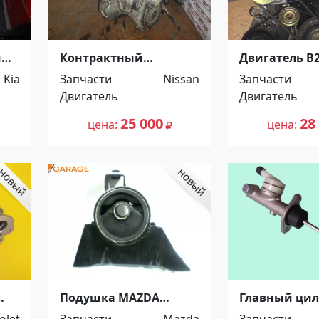
й
Контрактный
Двигатель B
ар
двигатель NISSAN
Honda Step 
Kia
Запчасти
Nissan
Запчасти
SERENA RNC24 SR20DE
Краснодар
Двигатель
Двигатель
Ростов
25 000
28
цена
цена
Подушка MAZDA
Главный ци
FAMILIA , 323 , ASTINA
сцепления Н
olet
Запчасти
Mazda
Запчасти