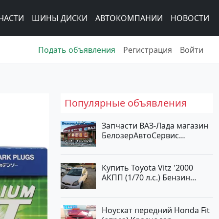
ЧАСТИ
ШИНЫ ДИСКИ
АВТОКОМПАНИИ
НОВОСТИ
Подать объявления
Регистрация
Войти
Популярные объявления
Запчасти ВАЗ-Лада магазин
БелозерАвтоСервис
Новотитаровская
Купить Toyota Vitz '2000
АКПП (1/70 л.с.) Бензин
инжектор Краснодар цвет
Белый Хетчбэк по цене
194000 рублей, объявление
Ноускат передний Honda Fit
№15521 на сайте