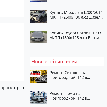
Краснодар
Купить Mitsubishi L200 '2011
МКПП (2500/136 л.с.) Дизель
турбонаддув Новороссийск
цвет белый Пикап по цене
1000000 рублей, объявление
Купить Toyota Corona '1993
№562 на сайте Авторынок23
АКПП (1800/125 л.с.) Бензин
инжектор Анапа цвет Серый
Седан по цене 470000
рублей, объявление №25103
на сайте Авторынок23
Новые объявления
Ремонт Ситроен на
Пригородной, 142 в
Краснодаре
 просмотров
Ремонт Пежо на
Пригородной, 142 в
Краснодаре