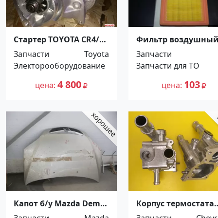
Стартер TOYOTA CR4/5
Фильтр воздушны
2/3C Lite Ace/Town Ace
KIA RIO 1-2 Краснод
Запчасти
Toyota
Запчасти
Краснодар
Электорооборудование
Запчасти для ТО
4 800
103
цена
цена
Капот б/у Mazda Demio
Корпус термостата
DY Краснодар
Chevrolet Aveo T300
Запчасти
Mazda
Запчасти
Chevr