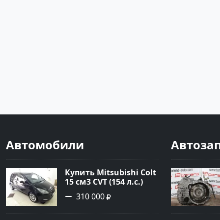
Автомобили
Автоза
Купить Mitsubishi Colt
15 см3 CVT (154 л.с.)
Бензин турбонаддув в
310 000
Краснодар: цвет
Чёрный металик
Хетчбэк 2003 года по