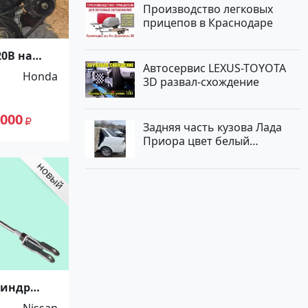
Производство легковых
прицепов в Краснодаре
20B на
Автосервис LEXUS-TOYOTA
Wagon
Honda
3D развал-схождение
 000
Задняя часть кузова Лада
Приора цвет белый
Краснодар
линдр
иссан
Nissan