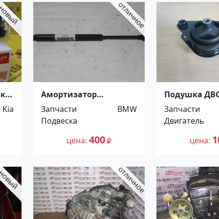
ик
Амортизатор
Подушка ДВ
багажника BMW 318
(японские гр
Kia
Запчасти
BMW
Запчасти
E46 Краснодар
Краснодар
Подвеска
Двигатель
400
1
цена
цена