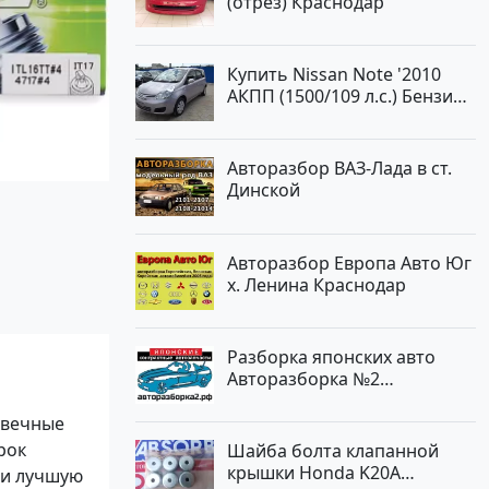
(отрез) Краснодар
Авторынок23
Купить Nissan Note '2010
АКПП (1500/109 л.с.) Бензин
инжектор Краснодар цвет
ЛАВАНДА Хетчбэк по цене
419000 рублей, объявление
Авторазбор ВАЗ-Лада в ст.
№1457 на сайте
Динской
Авторынок23
Авторазбор Европа Авто Юг
х. Ленина Краснодар
Разборка японских авто
Авторазборка №2
Тлюстенхабль
овечные
рок
Шайба болта клапанной
крышки Honda K20A
 и лучшую