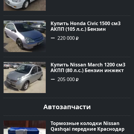
рублей, объявление №785 на
сайте Авторынок23
Купить Honda Civic 1500 см3
АКПП (105 л.с.) Бензин
инжектор в Новороссийск:
220 000
цвет серебро Хетчбэк 2002 года
по цене 220000 рублей,
объявление №1701 на сайте
Авторынок23
Купить Nissan March 1200 см3
АКПП (80 л.с.) Бензин инжектор
в Новороссийск: цвет серебро
205 000
Хетчбэк 2003 года по цене
205000 рублей, объявление
№1684 на сайте Авторынок23
Автозапчасти
Тормозные колодки Nissan
Qashqai передние Краснодар