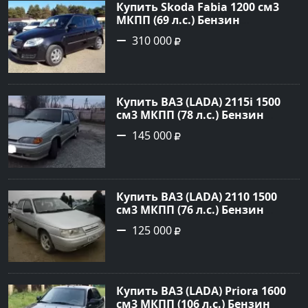
Купить Skoda Fabia 1200 см3
МКПП (69 л.с.) Бензин
инжектор в Кропоткин: цвет
310 000
черный Хетчбэк 2010 года по
цене 310000 рублей,
объявление №5274 на сайте
Авторынок23
Купить ВАЗ (LADA) 2115i 1500
см3 МКПП (78 л.с.) Бензин
инжектор в Брюховецкая: цвет
145 000
Золотой Седан 2003 года по
цене 145000 рублей,
объявление №21668 на сайте
Авторынок23
Купить ВАЗ (LADA) 2110 1500
см3 МКПП (76 л.с.) Бензин
инжектор в Новороссийск:
125 000
цвет белый Седан 2004 года по
цене 125000 рублей,
объявление №602 на сайте
Авторынок23
Купить ВАЗ (LADA) Priora 1600
см3 МКПП (106 л.с.) Бензин