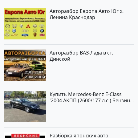
Авторазбор Европа Авто Юг х.
Ленина Краснодар
Авторазбор ВАЗ-Лада в ст.
Динской
Купить Mercedes-Benz E-Class
'2004 АКПП (2600/177 л.с.) Бензин
инжектор Новороссийск цвет
черный Седан по цене 620000
рублей, объявление №2192 на
сайте Авторынок23
Разборка японских авто