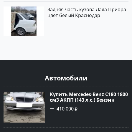
Задняя часть кузова Лада Приора
цвет белый Краснодар
Автомобили
Купить Mercedes-Benz C180 1800
см3 АКПП (143 л.с.) Бензин
инжектор в Тимашевск : цвет
410 000
Серебряный Седан 2006 года по
цене 410000 рублей,
объявление №23786 на сайте
Авторынок23