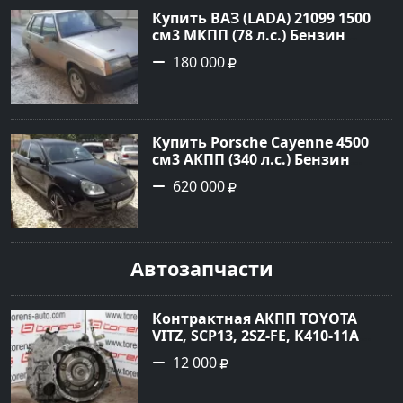
Купить ВАЗ (LADA) 21099 1500
см3 МКПП (78 л.с.) Бензин
инжектор в Гостагаевская :
180 000
цвет Серебряный Седан 2001
года по цене 180000 рублей,
объявление №23890 на сайте
Авторынок23
Купить Porsche Cayenne 4500
см3 АКПП (340 л.с.) Бензин
турбонаддув в Новороссийск:
620 000
цвет черный Внедорожник
2004 года по цене 620000
рублей, объявление №1771 на
сайте Авторынок23
Автозапчасти
Контрактная АКПП TOYOTA
VITZ, SCP13, 2SZ-FE, K410-11A
Ростов
12 000