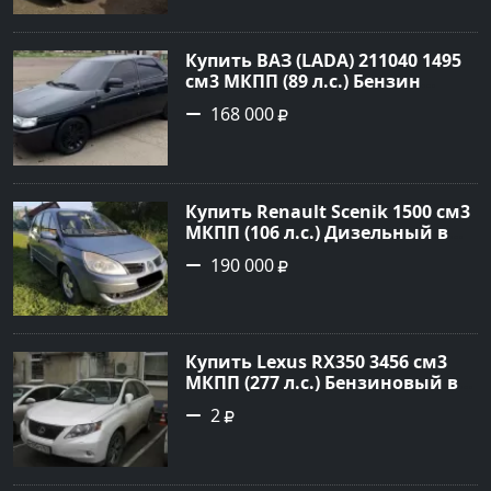
объявление №4078 на сайте
Авторынок23
Купить ВАЗ (LADA) 211040 1495
см3 МКПП (89 л.с.) Бензин
инжектор в Краснодвр: цвет
168 000
Черный Седан 2007 года по
цене 168000 рублей,
объявление №24857 на сайте
Авторынок23
Купить Renault Scenik 1500 см3
МКПП (106 л.с.) Дизельный в
Белореченск: цвет Голубой
190 000
Универсал 2007 года по цене
190000 рублей, объявление
№20133 на сайте Авторынок23
Купить Lexus RX350 3456 см3
МКПП (277 л.с.) Бензиновый в
Краснодар: цвет
2
Перламутрово-белый
Универсал 2011 года по цене
1.67877 рублей, объявление
№3746 на сайте Авторынок23