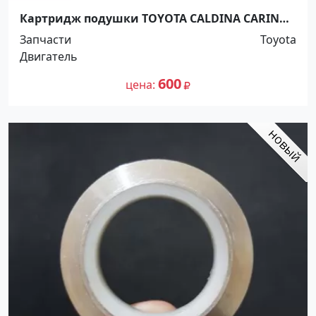
Картридж подушки TOYOTA CALDINA CARINA
CORONA GAIA IPSUM NADIA 4WD 1995-2002
Запчасти
Toyota
Краснодар
Двигатель
600
цена