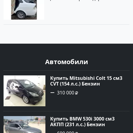
Автомобили
Купить Mitsubishi Colt 15 см3
CVT (154 л.с.) Бензин
турбонаддув в Краснодар:
310 000
цвет Чёрный металик Хетчбэк
2003 года по цене 310000
рублей, объявление №18731 на
сайте Авторынок23
Купить BMW 530i 3000 см3
АКПП (231 л.с.) Бензин
инжектор в Новороссийск: