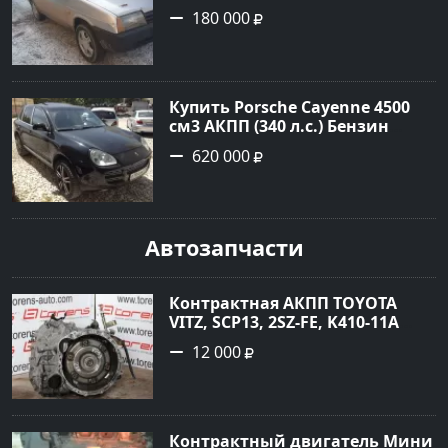
инжектор в Гостагаевская :
180 000
цвет Серебряный Седан 2001
года по цене 180000 рублей,
объявление №23890 на сайте
Авторынок23
Купить Porsche Cayenne 4500
см3 АКПП (340 л.с.) Бензин
турбонаддув в Новороссийск:
620 000
цвет черный Внедорожник
2004 года по цене 620000
рублей, объявление №1771 на
сайте Авторынок23
Автозапчасти
Контрактная АКПП TOYOTA
VITZ, SCP13, 2SZ-FE, K410-11A
Ростов
12 000
Контрактный двигатель Мини