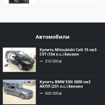
Автомобили
Купить Mitsubishi Colt 15 см3
CVT (154 л.с.) Бензин
турбонаддув в Краснодар:
310 000
цвет Чёрный металик Хетчбэк
2003 года по цене 310000
рублей, объявление №18731 на
сайте Авторынок23
Купить BMW 530i 3000 см3
АКПП (231 л.с.) Бензин
инжектор в Новороссийск:
600 000
цвет серый Седан 2004 года по
цене 600000 рублей,
объявление №1650 на сайте