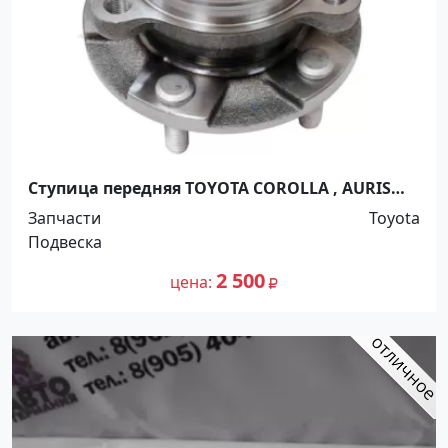
Ступица передняя TOYOTA COROLLA , AURIS
#ZE15# 2006- , RAV4 2008- , MARK X ZIO 2007
Запчасти
Toyota
Краснодар
Подвеска
2 500
цена