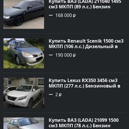
Купить ВАЗ (LADA) 211040 1495
см3 МКПП (89 л.с.) Бензин
инжектор в Краснодвр: цвет
168 000
Черный Седан 2007 года по
цене 168000 рублей,
объявление №24857 на сайте
Авторынок23
Купить Renault Scenik 1500 см3
МКПП (106 л.с.) Дизельный в
Белореченск: цвет Голубой
190 000
Универсал 2007 года по цене
190000 рублей, объявление
№20133 на сайте Авторынок23
Купить Lexus RX350 3456 см3
МКПП (277 л.с.) Бензиновый в
Краснодар: цвет
2
Перламутрово-белый
Универсал 2011 года по цене
1.67877 рублей, объявление
№3746 на сайте Авторынок23
Купить ВАЗ (LADA) 21099 1500
см3 МКПП (78 л.с.) Бензин