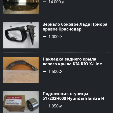
14 000
Зеркало боковое Лада Приора
правое Краснодар
1 000
Накладка заднего крыла
левого крыла KIA RIO X-Line
(расширитель задний левый)
1 500
Краснодар
Подшипник ступицы
517202H000 Hyundai Elantra HD
передней Краснодар
1 950