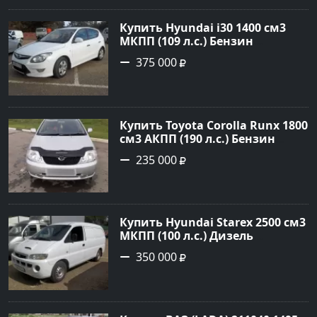
Авторынок23
Купить Hyundai i30 1400 см3
МКПП (109 л.с.) Бензин
инжектор в Кропоткин: цвет
375 000
белый Хетчбэк 2011 года по
цене 375000 рублей,
объявление №2972 на сайте
Авторынок23
Купить Toyota Corolla Runx 1800
см3 АКПП (190 л.с.) Бензин
инжектор в Тихорецк: цвет
235 000
Серый Хетчбэк 2002 года по
цене 235000 рублей,
объявление №20303 на сайте
Авторынок23
Купить Hyundai Starex 2500 см3
МКПП (100 л.с.) Дизель
турбонаддув в Краснодар:
350 000
цвет белый Фургон 2014 года
по цене 350000 рублей,
объявление №4078 на сайте
Авторынок23