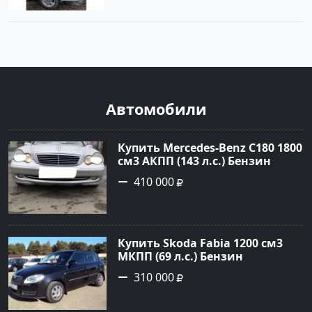
Автомобили
Купить Mercedes-Benz C180 1800
см3 АКПП (143 л.с.) Бензин
инжектор в Тимашевск : цвет
410 000
Серебряный Седан 2006 года по
цене 410000 рублей,
объявление №23786 на сайте
Авторынок23
Купить Skoda Fabia 1200 см3
МКПП (69 л.с.) Бензин
инжектор в Кропоткин: цвет
310 000
черный Хетчбэк 2010 года по
цене 310000 рублей,
объявление №5274 на сайте