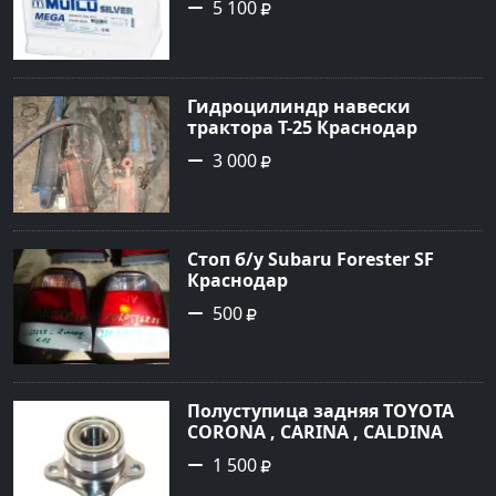
5 100
Гидроцилиндр навески
трактора Т-25 Краснодар
3 000
Стоп б/у Subaru Forester SF
Краснодар
500
Полуступица задняя TOYOTA
CORONA , CARINA , CALDINA
2WD 1992-2001г Краснодар
1 500