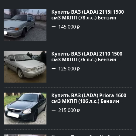
Авторынок23
Купить ВАЗ (LADA) 2115i 1500
см3 МКПП (78 л.с.) Бензин
инжектор в Брюховецкая: цвет
145 000
Золотой Седан 2003 года по
цене 145000 рублей,
объявление №21668 на сайте
Авторынок23
Купить ВАЗ (LADA) 2110 1500
см3 МКПП (76 л.с.) Бензин
инжектор в Новороссийск:
125 000
цвет белый Седан 2004 года по
цене 125000 рублей,
объявление №602 на сайте
Авторынок23
Купить ВАЗ (LADA) Priora 1600
см3 МКПП (106 л.с.) Бензин
инжектор в Темрюк : цвет
215 000
Серый Седан 2014 года по цене
215000 рублей, объявление
№22575 на сайте Авторынок23