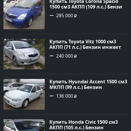
Купить Toyota Corolla Spacio
1500 см3 АКПП (109 л.с.) Бензин
инжектор в Новороссийск:
285 000
цвет синий Минивэн 2002 года
по цене 285000 рублей,
объявление №2949 на сайте
Авторынок23
Купить Toyota Vitz 1000 см3
АКПП (71 л.с.) Бензин инжектор
в Раевская: цвет Серебристый
240 000
Хетчбэк 2005 года по цене
240000 рублей, объявление
№22344 на сайте Авторынок23
Купить Hyundai Accent 1500 см3
МКПП (99 л.с.) Бензин
инжектор в Анапа: цвет белый
136 000
Седан 1997 года по цене 136000
рублей, объявление №785 на
сайте Авторынок23
Купить Honda Civic 1500 см3
АКПП (105 л.с.) Бензин