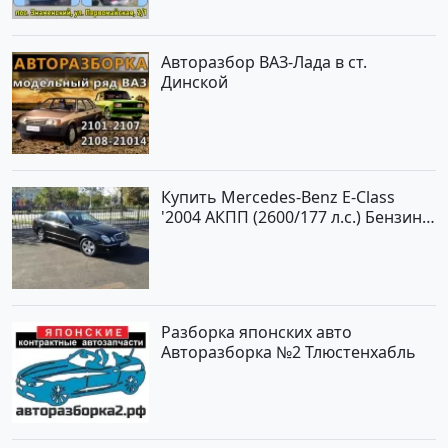
Авторазбор ВАЗ-Лада в ст.
Динской
Купить Mercedes-Benz E-Class
'2004 АКПП (2600/177 л.с.) Бензин
инжектор Новороссийск цвет
черный Седан по цене 620000
рублей, объявление №2192 на
сайте Авторынок23
Разборка японских авто
Авторазборка №2 Тлюстенхабль