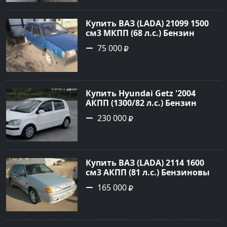
объявление №22042 на сайте
Авторынок23
Купить ВАЗ (LADA) 21099 1500
см3 МКПП (68 л.с.) Бензин
инжектор в Кореновск : цвет
75 000
Синий Седан 2000 года по цене
75000 рублей, объявление
№20407 на сайте Авторынок23
Купить Hyundai Getz '2004
АКПП (1300/82 л.с.) Бензин
инжектор Петровская цвет
230 000
Белый Седан по цене 230000
рублей, объявление №27355 на
сайте Авторынок23
Купить ВАЗ (LADA) 2114 1600
см3 АКПП (81 л.с.) Бензиновый
в Новороссийск: цвет серый
165 000
Хетчбэк 2008 года по цене
165000 рублей, объявление
№527 на сайте Авторынок23