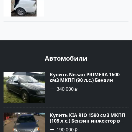
Автомобили
Купить Nissan PRIMERA 1600
см3 МКПП (90 л.с.) Бензин
инжектор в Петровская: цвет
340 000
Зеленый Седан 1994 года по
цене 340000 рублей,
объявление №21558 на сайте
Авторынок23
Купить KIA RIO 1590 см3 МКПП
(108 л.с.) Бензин инжектор в
Краснодар: цвет серебристый
190 000