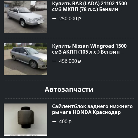
Купить ВАЗ (LADA) 21102 1500
см3 МКПП (78 л.с.) Бензин
карбюратор в Небуг: цвет
250 000
Серебро Седан 2001 года по
цене 250000 рублей,
объявление №20514 на сайте
Авторынок23
Купить Nissan Wingroad 1500
см3 АКПП (105 л.с.) Бензин
инжектор в Армавир: цвет
456 000
Серебристый Универсал 2002
года по цене 456000 рублей,
объявление №24970 на сайте
Авторынок23
Автозапчасти
Сайлентблок заднего нижнего
рычага HONDA Краснодар
400