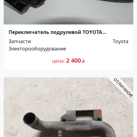
Переключатель подрулевой TOYOTA
VITZ,IST,COROLLA,RAV4 / PROBOX 00-
Запчасти
Toyota
Краснодар
Электорооборудование
2 400
цена