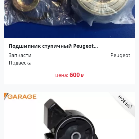
Подшипник ступичный Peugeot
205/306/405/Partner/Citroen Berlingo (PBK915)
Запчасти
Peugeot
Краснодар
Подвеска
600
цена