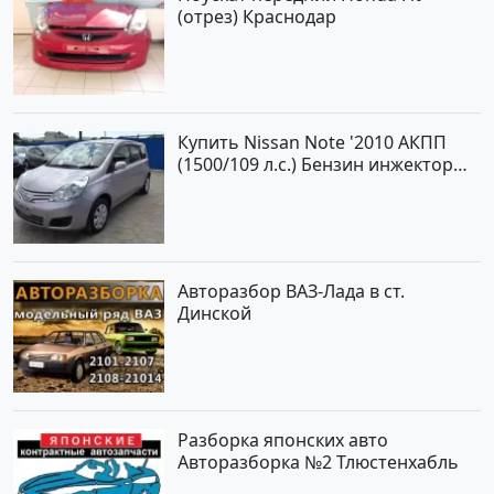
(отрез) Краснодар
Купить Nissan Note '2010 АКПП
(1500/109 л.с.) Бензин инжектор
Краснодар цвет ЛАВАНДА Хетчбэк
по цене 419000 рублей,
объявление №1457 на сайте
Авторынок23
Авторазбор ВАЗ-Лада в ст.
Динской
Разборка японских авто
Авторазборка №2 Тлюстенхабль