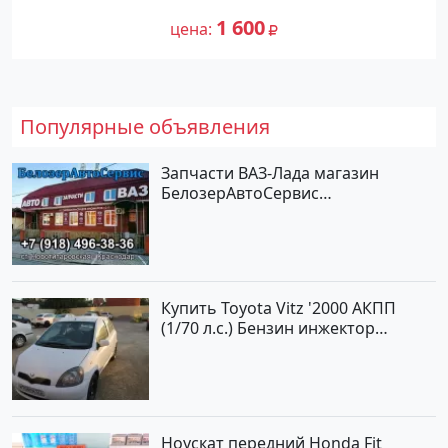
1 600
цена
Популярные объявления
Запчасти ВАЗ-Лада магазин
БелозерАвтоСервис
Новотитаровская
Купить Toyota Vitz '2000 АКПП
(1/70 л.с.) Бензин инжектор
Краснодар цвет Белый Хетчбэк по
цене 194000 рублей, объявление
№15521 на сайте Авторынок23
Ноускат передний Honda Fit