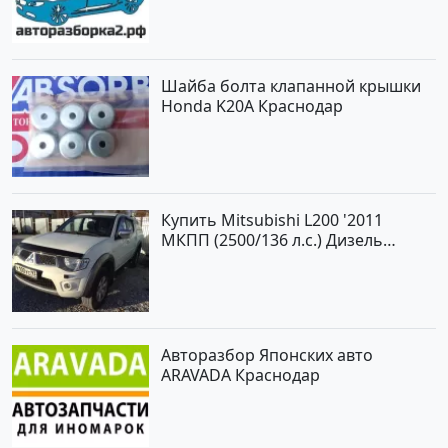
Шайба болта клапанной крышки
Honda K20A Краснодар
Купить Mitsubishi L200 '2011
МКПП (2500/136 л.с.) Дизель
турбонаддув Новороссийск цвет
белый Пикап по цене 1000000
рублей, объявление №562 на
сайте Авторынок23
Авторазбор Японских авто
ARAVADA Краснодар