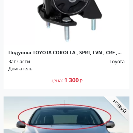
Подушка TOYOTA COROLLA , SPRI, LVN , CRE ,
TRN , MRN , CARIB 4A - 7A - 2C - 2E - 4E MTM 1991-
Запчасти
Toyota
2001г Краснодар
Двигатель
1 300
цена