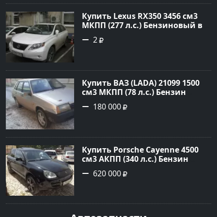
Купить Lexus RX350 3456 см3
МКПП (277 л.с.) Бензиновый в
Краснодар: цвет
2
Перламутрово-белый
Универсал 2011 года по цене
1.67877 рублей, объявление
№3746 на сайте Авторынок23
Купить ВАЗ (LADA) 21099 1500
см3 МКПП (78 л.с.) Бензин
инжектор в Гостагаевская :
180 000
цвет Серебряный Седан 2001
года по цене 180000 рублей,
объявление №23890 на сайте
Авторынок23
Купить Porsche Cayenne 4500
см3 АКПП (340 л.с.) Бензин
турбонаддув в Новороссийск:
620 000
цвет черный Внедорожник
2004 года по цене 620000
рублей, объявление №1771 на
сайте Авторынок23