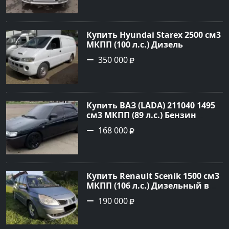
цене 235000 рублей,
объявление №20303 на сайте
Авторынок23
Купить Hyundai Starex 2500 см3
МКПП (100 л.с.) Дизель
турбонаддув в Краснодар:
350 000
цвет белый Фургон 2014 года
по цене 350000 рублей,
объявление №4078 на сайте
Авторынок23
Купить ВАЗ (LADA) 211040 1495
см3 МКПП (89 л.с.) Бензин
инжектор в Краснодвр: цвет
168 000
Черный Седан 2007 года по
цене 168000 рублей,
объявление №24857 на сайте
Авторынок23
Купить Renault Scenik 1500 см3
МКПП (106 л.с.) Дизельный в
Белореченск: цвет Голубой
190 000
Универсал 2007 года по цене
190000 рублей, объявление
№20133 на сайте Авторынок23