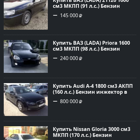
см3 МКПП (91 л.с.) Бензин
инжектор в Гайдук : цвет
145 000
Черный Хетчбэк 2004 года по
цене 145000 рублей,
объявление №21554 на сайте
Авторынок23
Купить ВАЗ (LADA) Priora 1600
см3 МКПП (98 л.с.) Бензин
инжектор в Славянск на
240 000
Кубани: цвет Черный Седан
2010 года по цене 240000
рублей, объявление №25163 на
сайте Авторынок23
Купить Audi А-4 1800 см3 АКПП
(160 л.с.) Бензин инжектор в
Новороссийск: цвет черный
800 000
Седан 2010 года по цене 800000
рублей, объявление №1773 на
сайте Авторынок23
Купить Nissan Gloria 3000 см3
МКПП (170 л.с.) Бензин