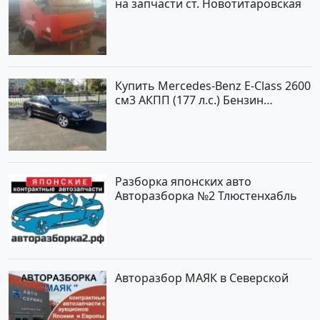
на запчасти ст. Новотитаровская
Купить Mercedes-Benz E-Class 2600
см3 АКПП (177 л.с.) Бензин
инжектор в Новороссийскп: цвет
черный Седан 2004 года по цене
620000 рублей, объявление №2192
на сайте Авторынок23
Разборка японских авто
Авторазборка №2 Тлюстенхабль
Авторазбор МАЯК в Северской