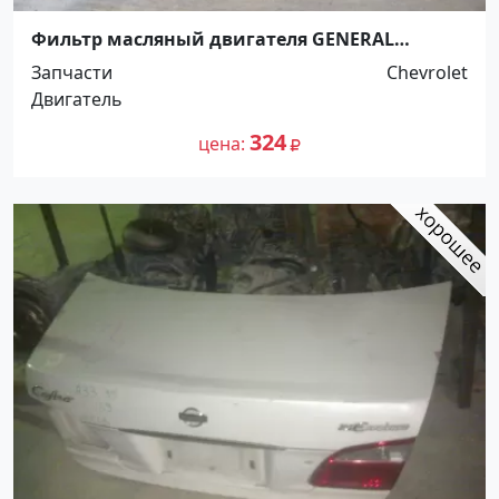
Фильтр масляный двигателя GENERAL
MOTORS(Aveo/Captiva/Epica/Lanos/Lacetti/Espe
Запчасти
Chevrolet
ro/Nexia), 96458873 Краснодар
Двигатель
324
цена