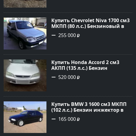
цене 105000 рублей,
объявление №3382 на сайте
Авторынок23
Купить Chevrolet Niva 1700 см3
МКПП (80 л.с.) Бензиновый в
Новороссийск: цвет металлик
255 000
Внедорожник 2004 года по
цене 255000 рублей,
объявление №592 на сайте
Авторынок23
Купить Honda Accord 2 см3
АКПП (135 л.с.) Бензин
инжектор в Крымск: цвет
520 000
Серый Седан 1998 года по цене
520000 рублей, объявление
№18909 на сайте Авторынок23
Купить BMW 3 1600 см3 МКПП
(102 л.с.) Бензин инжектор в
Тихорецк: цвет чёрный
165 000
Хетчбэк 1997 года по цене
165000 рублей, объявление
№3174 на сайте Авторынок23