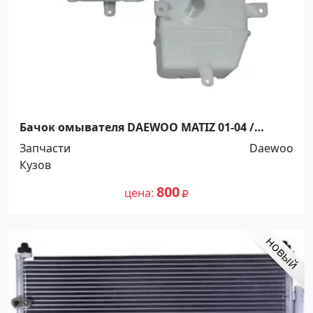
Бачок омывателя DAEWOO MATIZ 01-04 /
CHEVROLET SPARK 98-05 / CHERY QQ без мотора
Запчасти
Daewoo
Краснодар
Кузов
800
цена