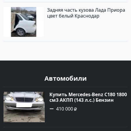
Задняя часть кузова Лада Приора
цвет белый Краснодар
Автомобили
Купить Mercedes-Benz C180 1800
см3 АКПП (143 л.с.) Бензин
инжектор в Тимашевск : цвет
410 000
Серебряный Седан 2006 года по
цене 410000 рублей,
объявление №23786 на сайте
Авторынок23