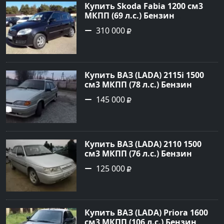
Купить Skoda Fabia 1200 см3
МКПП (69 л.с.) Бензин
инжектор в Кропоткин: цвет
310 000
черный Хетчбэк 2010 года по
цене 310000 рублей,
объявление №5274 на сайте
Авторынок23
Купить ВАЗ (LADA) 2115i 1500
см3 МКПП (78 л.с.) Бензин
инжектор в Брюховецкая: цвет
145 000
Золотой Седан 2003 года по
цене 145000 рублей,
объявление №21668 на сайте
Авторынок23
Купить ВАЗ (LADA) 2110 1500
см3 МКПП (76 л.с.) Бензин
инжектор в Новороссийск:
125 000
цвет белый Седан 2004 года по
цене 125000 рублей,
объявление №602 на сайте
Авторынок23
Купить ВАЗ (LADA) Priora 1600
см3 МКПП (106 л.с.) Бензин