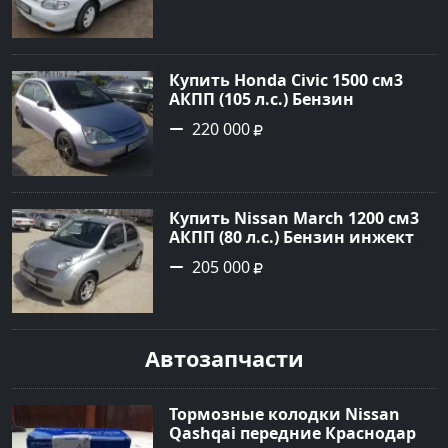
рублей, объявление №785 на
сайте Авторынок23
Купить Honda Civic 1500 см3
АКПП (105 л.с.) Бензин
инжектор в Новороссийск:
220 000
цвет серебро Хетчбэк 2002 года
по цене 220000 рублей,
объявление №1701 на сайте
Авторынок23
Купить Nissan March 1200 см3
АКПП (80 л.с.) Бензин инжектор
в Новороссийск: цвет серебро
205 000
Хетчбэк 2003 года по цене
205000 рублей, объявление
№1684 на сайте Авторынок23
Автозапчасти
Тормозные колодки Nissan
Qashqai передние Краснодар