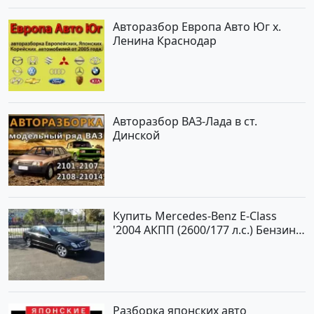
Авторазбор Европа Авто Юг х.
Ленина Краснодар
Авторазбор ВАЗ-Лада в ст.
Динской
Купить Mercedes-Benz E-Class
'2004 АКПП (2600/177 л.с.) Бензин
инжектор Новороссийск цвет
черный Седан по цене 620000
рублей, объявление №2192 на
сайте Авторынок23
Разборка японских авто