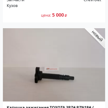
Кузов
5 000
цена
Катушка зажигания TOYOTA 3RZ# RZN18# /