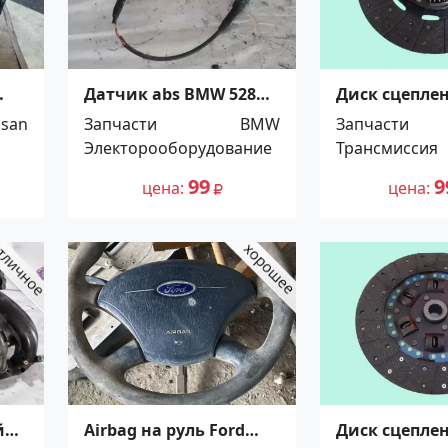
Датчик abs BMW 528
Диск сцеплен
E39 M52TUB28
Isuzu Forward
ssan
Запчасти
BMW
Запчасти
Краснодар
x 10 x 44.7, ZE
Электорооборудование
Трансмиссия
Распродажа!
Краснодар
99
9
цена
цена
й
Airbag на руль Ford
Диск сцеплен