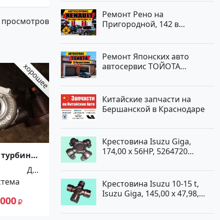
Ремонт Рено на
 просмотров
Пригородной, 142 в
Краснодаре
Ремонт Японских авто
автосервис ТОЙОТА
Кропоткин
Китайские запчасти на
Бершанской в Краснодаре
Крестовина Isuzu Giga,
174,00 x 56HP, 5264720
 турбина
Краснодар
на Audi
Для
Skoda
стема
автомоби
Крестовина Isuzu 10-15 t,
Isuzu Giga, 145,00 x 47,98,
лей
 000
5264720 Краснодар