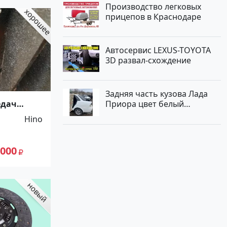
Производство легковых
прицепов в Краснодаре
Автосервис LEXUS-TOYOTA
3D развал-схождение
Задняя часть кузова Лада
едач
Приора цвет белый
я Eaton
Краснодар
Hino
 000