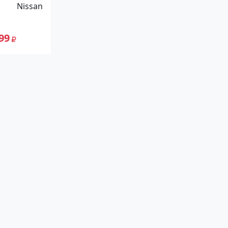
 Condor,
Nissan
нодар
99