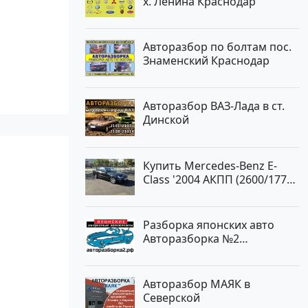
х. Ленина Краснодар
Авторазбор по болтам пос.
Знаменский Краснодар
Авторазбор ВАЗ-Лада в ст.
Динской
Купить Mercedes-Benz E-
Class '2004 АКПП (2600/177
л.с.) Бензин инжектор
Новороссийск цвет черный
Седан по цене 620000
Разборка японских авто
рублей, объявление №2192
Авторазборка №2
на сайте Авторынок23
Тлюстенхабль
Авторазбор МАЯК в
Северской