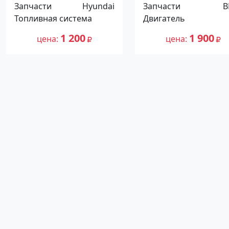
воздуха на Hyundai
BMW 318 E46 N42B20
Запчасти
Hyundai
Запчасти
Краснодар
Краснодар
Топливная система
Двигатель
1 200
1 900
цена
цена