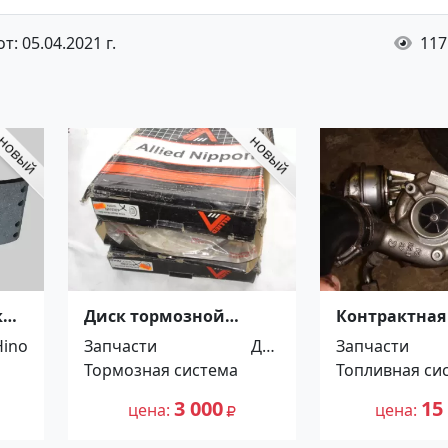
: 05.04.2021 г.
117
ки
Диск тормозной
Контрактная
передний на TOYOTA
(03G253010H) 
Hino
Запчасти
Для
Запчасти
0%!
Краснодар
Volkswagen 
Тормозная система
автомоби
Топливная си
Краснодар
лей
3 000
15
цена
цена