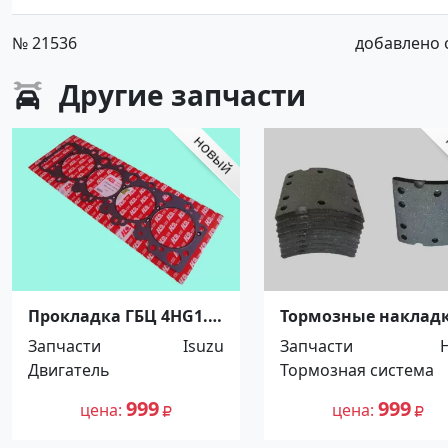
№ 21536
добавлено от
Другие
запчасти
Прокладка ГБЦ 4HG1.
Тормозные наклад
4HG1-T, Isuzu, 1,525, HL.
HINO Ranger, Profia.
Запчасти
Isuzu
Запчасти
Распродажа!
Распродажа! До -10
Двигатель
Тормозная система
Краснодар
Краснодар
999
999
цена
цена