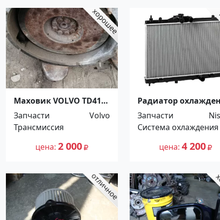
Маховик VOLVO TD41G
Радиатор охлажде
Краснодар
Nissan Tiida LRC14EL
Запчасти
Volvo
Запчасти
Ni
Краснодар
Трансмиссия
Система охлаждения
2 000
4 200
цена
цена