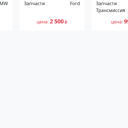
Focus I 2002 Краснодар
Nissan Diesel
BMW
Запчасти
Ford
Запчасти
5264720 Крас
Трансмиссия
2 500
9
цена
цена