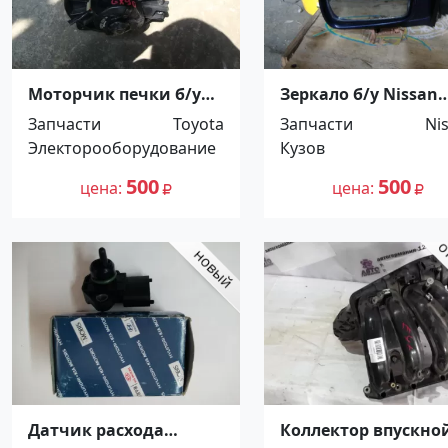
Моторчик печки б/у
Зеркало б/у Nissan
Toyota
Wingroad/AD Y10
Запчасти
Toyota
Запчасти
Ni
Mark/Chaser/Cresta
Краснодар
Электорооборудование
Кузов
GX90 Краснодар
500
500
цена
цена
Датчик расхода
Коллектор впускно