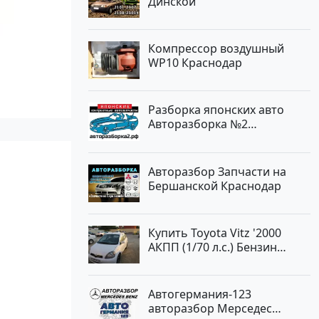
Динской
Компрессор воздушный
WP10 Краснодар
Разборка японских авто
Авторазборка №2
Тлюстенхабль
Авторазбор Запчасти на
Бершанской Краснодар
Купить Toyota Vitz '2000
АКПП (1/70 л.с.) Бензин
инжектор Краснодар цвет
Белый Хетчбэк по цене
194000 рублей, объявление
Автогермания-123
№15521 на сайте
авторазбор Мерседес
Авторынок23