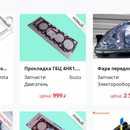
ной
Прокладка ГБЦ 4HK1,
Фара передн
4HK1-T 1, 575, 2 рем.
HONDA CR-V 2
yota
Запчасти
Isuzu
Запчасти
5264720 Краснодар
Краснодар
Двигатель
Электорообо
999
2 
цена
цена