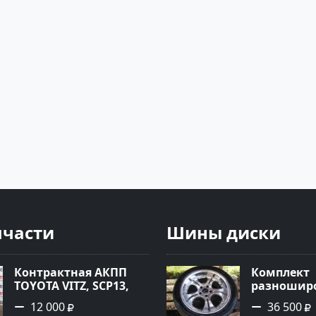
пчасти
Шины диски
Контрактная АКПП
Комплект
TOYOTA VITZ, SCP13,
разноширо
2SZ-FE, K410-11A Ростов
R-18 хром
12 000
36 500