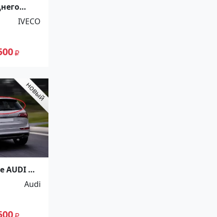
днего
а Iveco
IVECO
лмская
500
е AUDI Q5
евом
Audi
500