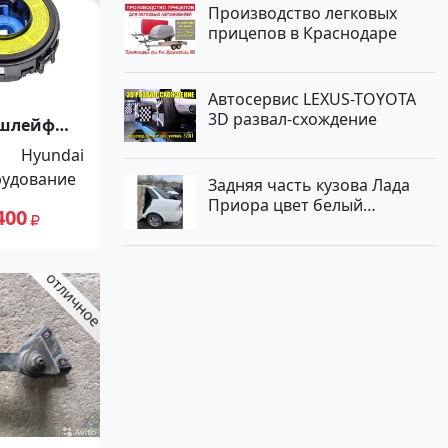
Производство легковых
прицепов в Краснодаре
Автосервис LEXUS-TOYOTA
3D развал-схождение
 шлейф
 Fe 2005-
Hyundai
дар
рудование
Задняя часть кузова Лада
Приора цвет белый
400
Краснодар