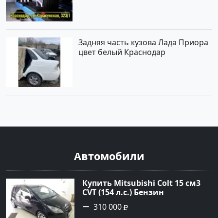
Задняя часть кузова Лада Приора
цвет белый Краснодар
Автомобили
Купить Mitsubishi Colt 15 см3
CVT (154 л.с.) Бензин
турбонаддув в Краснодар:
310 000
цвет Чёрный металик Хетчбэк