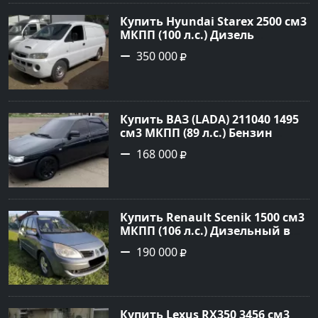
Авторынок23
Купить Hyundai Starex 2500 см3
МКПП (100 л.с.) Дизель
турбонаддув в Краснодар:
350 000
цвет белый Фургон 2014 года
по цене 350000 рублей,
объявление №4078 на сайте
Авторынок23
Купить ВАЗ (LADA) 211040 1495
см3 МКПП (89 л.с.) Бензин
инжектор в Краснодвр: цвет
168 000
Черный Седан 2007 года по
цене 168000 рублей,
объявление №24857 на сайте
Авторынок23
Купить Renault Scenik 1500 см3
МКПП (106 л.с.) Дизельный в
Белореченск: цвет Голубой
190 000
Универсал 2007 года по цене
190000 рублей, объявление
№20133 на сайте Авторынок23
Купить Lexus RX350 3456 см3