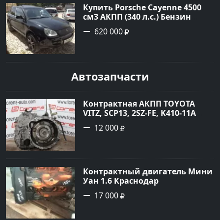
Купить Porsche Cayenne 4500
см3 АКПП (340 л.с.) Бензин
турбонаддув в Новороссийск:
620 000
цвет черный Внедорожник
2004 года по цене 620000
рублей, объявление №1771 на
сайте Авторынок23
Автозапчасти
Контрактная АКПП TOYOTA
VITZ, SCP13, 2SZ-FE, K410-11A
Ростов
12 000
Контрактный двигатель Мини
Уан 1.6 Краснодар
17 000