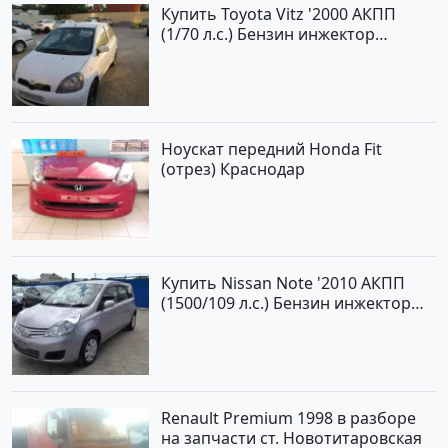
Купить Toyota Vitz '2000 АКПП
(1/70 л.с.) Бензин инжектор
Краснодар цвет Белый Хетчбэк по
цене 194000 рублей, объявление
№15521 на сайте Авторынок23
Ноускат передний Honda Fit
(отрез) Краснодар
Купить Nissan Note '2010 АКПП
(1500/109 л.с.) Бензин инжектор
Краснодар цвет ЛАВАНДА Хетчбэк
по цене 419000 рублей,
объявление №1457 на сайте
Авторынок23
Renault Premium 1998 в разборе
на запчасти ст. Новотитаровская