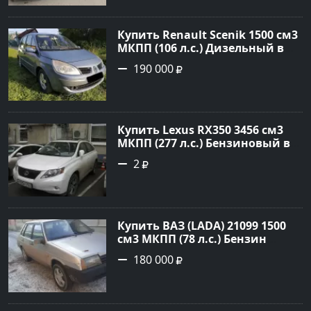
объявление №24857 на сайте
Авторынок23
Купить Renault Scenik 1500 см3
МКПП (106 л.с.) Дизельный в
Белореченск: цвет Голубой
190 000
Универсал 2007 года по цене
190000 рублей, объявление
№20133 на сайте Авторынок23
Купить Lexus RX350 3456 см3
МКПП (277 л.с.) Бензиновый в
Краснодар: цвет
2
Перламутрово-белый
Универсал 2011 года по цене
1.67877 рублей, объявление
№3746 на сайте Авторынок23
Купить ВАЗ (LADA) 21099 1500
см3 МКПП (78 л.с.) Бензин
инжектор в Гостагаевская :
180 000
цвет Серебряный Седан 2001
года по цене 180000 рублей,
объявление №23890 на сайте
Авторынок23