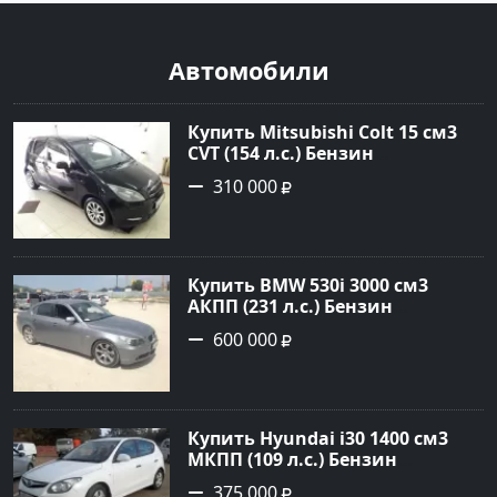
Автомобили
Купить Mitsubishi Colt 15 см3
CVT (154 л.с.) Бензин
турбонаддув в Краснодар:
310 000
цвет Чёрный металик Хетчбэк
2003 года по цене 310000
рублей, объявление №18731 на
сайте Авторынок23
Купить BMW 530i 3000 см3
АКПП (231 л.с.) Бензин
инжектор в Новороссийск:
600 000
цвет серый Седан 2004 года по
цене 600000 рублей,
объявление №1650 на сайте
Авторынок23
Купить Hyundai i30 1400 см3
МКПП (109 л.с.) Бензин
инжектор в Кропоткин: цвет
375 000