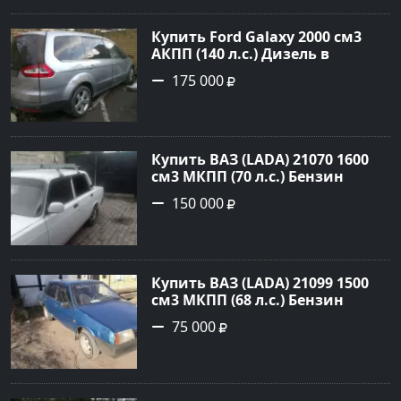
Авторынок23
Купить Ford Galaxy 2000 см3
АКПП (140 л.с.) Дизель в
Новороссийск: цвет серый
175 000
металик Минивэн 2008 года по
цене 175000 рублей,
объявление №845 на сайте
Авторынок23
Купить ВАЗ (LADA) 21070 1600
см3 МКПП (70 л.с.) Бензин
инжектор в Платнировская:
150 000
цвет Белый Седан 2000 года по
цене 150000 рублей,
объявление №22042 на сайте
Авторынок23
Купить ВАЗ (LADA) 21099 1500
см3 МКПП (68 л.с.) Бензин
инжектор в Кореновск : цвет
75 000
Синий Седан 2000 года по цене
75000 рублей, объявление
№20407 на сайте Авторынок23