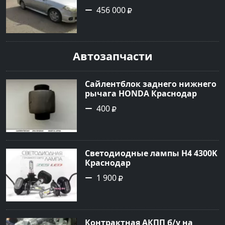
инжектор в Армавир: цвет
456 000
Серебристый Универсал 2002
года по цене 456000 рублей,
объявление №24970 на сайте
Авторынок23
Автозапчасти
Сайлентблок заднего нижнего
рычага HONDA Краснодар
400
Светодиодные лампы H4 4300K
Краснодар
1 900
Контрактная АКПП б/у на