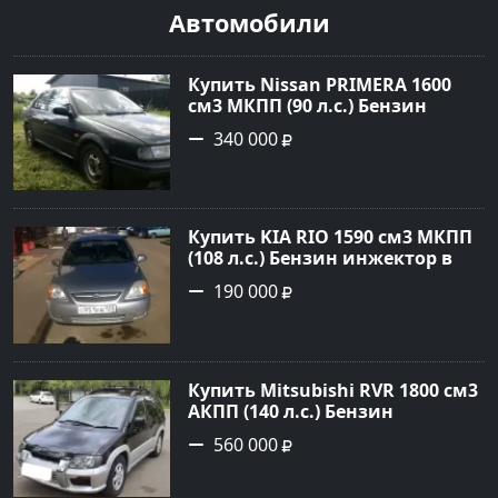
Автомобили
Купить Nissan PRIMERA 1600
см3 МКПП (90 л.с.) Бензин
инжектор в Петровская: цвет
340 000
Зеленый Седан 1994 года по
цене 340000 рублей,
объявление №21558 на сайте
Авторынок23
Купить KIA RIO 1590 см3 МКПП
(108 л.с.) Бензин инжектор в
Краснодар: цвет серебристый
190 000
Седан 2004 года по цене 190000
рублей, объявление №5682 на
сайте Авторынок23
Купить Mitsubishi RVR 1800 см3
АКПП (140 л.с.) Бензин
инжектор в Троицкая : цвет
560 000
Черный Минивэн 1998 года по
цене 560000 рублей,
объявление №22032 на сайте