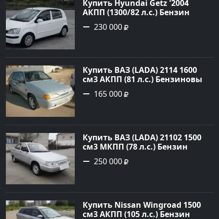
Купить Hyundai Getz '2004
АКПП (1300/82 л.с.) Бензин
инжектор Петровская цвет
230 000
Белый Седан по цене 230000
рублей, объявление №27355 на
сайте Авторынок23
Купить ВАЗ (LADA) 2114 1600
см3 АКПП (81 л.с.) Бензиновый
в Новороссийск: цвет серый
165 000
Хетчбэк 2008 года по цене
165000 рублей, объявление
№527 на сайте Авторынок23
Купить ВАЗ (LADA) 21102 1500
см3 МКПП (78 л.с.) Бензин
карбюратор в Небуг: цвет
250 000
Серебро Седан 2001 года по
цене 250000 рублей,
объявление №20514 на сайте
Авторынок23
Купить Nissan Wingroad 1500
см3 АКПП (105 л.с.) Бензин