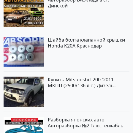
Динской
Шайба болта клапанной крышки
Honda K20A Краснодар
Купить Mitsubishi L200 '2011
МКПП (2500/136 л.с.) Дизель
турбонаддув Новороссийск цвет
белый Пикап по цене 1000000
рублей, объявление №562 на
сайте Авторынок23
Разборка японских авто
Авторазборка №2 Тлюстенхабль