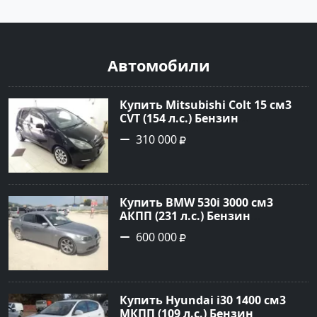
Автомобили
Купить Mitsubishi Colt 15 см3
CVT (154 л.с.) Бензин
турбонаддув в Краснодар:
310 000
цвет Чёрный металик Хетчбэк
2003 года по цене 310000
рублей, объявление №18731 на
сайте Авторынок23
Купить BMW 530i 3000 см3
АКПП (231 л.с.) Бензин
инжектор в Новороссийск:
600 000
цвет серый Седан 2004 года по
цене 600000 рублей,
объявление №1650 на сайте
Авторынок23
Купить Hyundai i30 1400 см3
МКПП (109 л.с.) Бензин