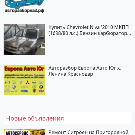
Купить Chevrolet Niva '2010 МКПП
(1698/80 л.с.) Бензин карбюратор
Юровка цвет Серый Универсал по
цене 177000 рублей, объявление
№24999 на сайте Авторынок23
Авторазбор Европа Авто Юг х.
Ленина Краснодар
Новые объявления
Ремонт Ситроен на Пригородной,