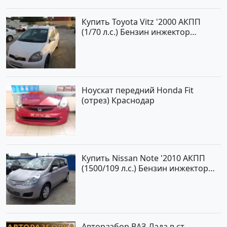
Купить Toyota Vitz '2000 АКПП
(1/70 л.с.) Бензин инжектор
Краснодар цвет Белый Хетчбэк по
цене 194000 рублей, объявление
№15521 на сайте Авторынок23
Ноускат передний Honda Fit
(отрез) Краснодар
Купить Nissan Note '2010 АКПП
(1500/109 л.с.) Бензин инжектор
Краснодар цвет ЛАВАНДА Хетчбэк
по цене 419000 рублей,
объявление №1457 на сайте
Авторынок23
Авторазбор ВАЗ-Лада в ст.