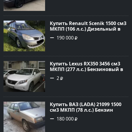
цене 168000 рублей,
объявление №24857 на сайте
Авторынок23
Купить Renault Scenik 1500 см3
МКПП (106 л.с.) Дизельный в
Белореченск: цвет Голубой
190 000
Универсал 2007 года по цене
190000 рублей, объявление
№20133 на сайте Авторынок23
Купить Lexus RX350 3456 см3
МКПП (277 л.с.) Бензиновый в
Краснодар: цвет
2
Перламутрово-белый
Универсал 2011 года по цене
1.67877 рублей, объявление
№3746 на сайте Авторынок23
Купить ВАЗ (LADA) 21099 1500
см3 МКПП (78 л.с.) Бензин
инжектор в Гостагаевская :
180 000
цвет Серебряный Седан 2001
года по цене 180000 рублей,