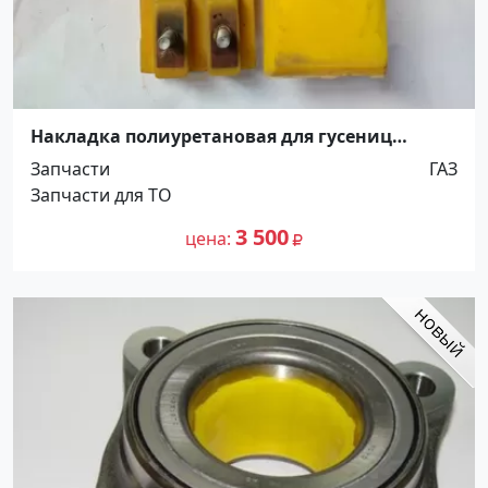
Накладка полиуретановая для гусениц
дорожной фрезы Wirtgen, размер 260х120,
Запчасти
ГАЗ
крепление 190х50 г. Краснодар
Запчасти для ТО
3 500
цена