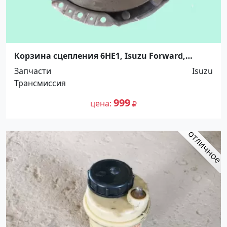
Корзина сцепления 6HE1, Isuzu Forward,
325х210х368 CS, Valeo. Распродажа! До -100%!
Запчасти
Isuzu
Краснодар
Трансмиссия
999
цена