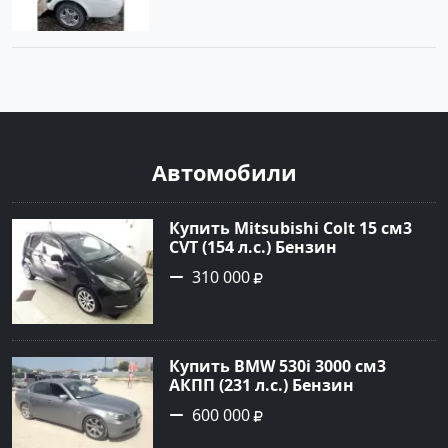
Автомобили
Купить Mitsubishi Colt 15 см3
CVT (154 л.с.) Бензин
турбонаддув в Краснодар:
310 000
цвет Чёрный металик Хетчбэк
2003 года по цене 310000
рублей, объявление №18731 на
сайте Авторынок23
Купить BMW 530i 3000 см3
АКПП (231 л.с.) Бензин
инжектор в Новороссийск:
600 000
цвет серый Седан 2004 года по
цене 600000 рублей,