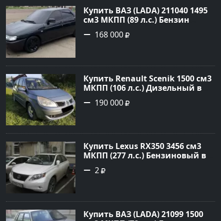
Купить ВАЗ (LADA) 211040 1495
см3 МКПП (89 л.с.) Бензин
инжектор в Краснодвр: цвет
168 000
Черный Седан 2007 года по
цене 168000 рублей,
объявление №24857 на сайте
Авторынок23
Купить Renault Scenik 1500 см3
МКПП (106 л.с.) Дизельный в
Белореченск: цвет Голубой
190 000
Универсал 2007 года по цене
190000 рублей, объявление
№20133 на сайте Авторынок23
Купить Lexus RX350 3456 см3
МКПП (277 л.с.) Бензиновый в
Краснодар: цвет
2
Перламутрово-белый
Универсал 2011 года по цене
1.67877 рублей, объявление
№3746 на сайте Авторынок23
Купить ВАЗ (LADA) 21099 1500