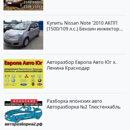
Купить Nissan Note '2010 АКПП
(1500/109 л.с.) Бензин инжектор
Краснодар цвет ЛАВАНДА Хетчбэк
по цене 419000 рублей,
объявление №1457 на сайте
Авторынок23
Авторазбор Европа Авто Юг х.
Ленина Краснодар
Разборка японских авто
Авторазборка №2 Тлюстенхабль