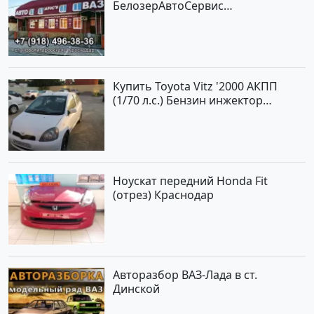
БелозерАвтоСервис
Новотитаровская
Купить Toyota Vitz '2000 АКПП
(1/70 л.с.) Бензин инжектор
Краснодар цвет Белый Хетчбэк по
цене 194000 рублей, объявление
№15521 на сайте Авторынок23
Ноускат передний Honda Fit
(отрез) Краснодар
Авторазбор ВАЗ-Лада в ст.
Динской