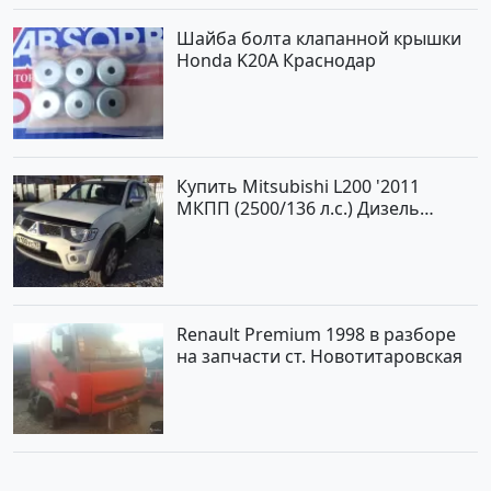
Шайба болта клапанной крышки
Honda K20A Краснодар
Купить Mitsubishi L200 '2011
МКПП (2500/136 л.с.) Дизель
турбонаддув Новороссийск цвет
белый Пикап по цене 1000000
рублей, объявление №562 на
сайте Авторынок23
Renault Premium 1998 в разборе
на запчасти ст. Новотитаровская