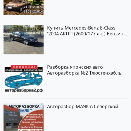
Купить Mercedes-Benz E-Class
'2004 АКПП (2600/177 л.с.) Бензин
инжектор Новороссийск цвет
черный Седан по цене 620000
рублей, объявление №2192 на
сайте Авторынок23
Разборка японских авто
Авторазборка №2 Тлюстенхабль
Авторазбор МАЯК в Северской