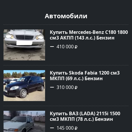
Автомобили
Купить Mercedes-Benz C180 1800
см3 АКПП (143 л.с.) Бензин
инжектор в Тимашевск : цвет
410 000
Серебряный Седан 2006 года по
цене 410000 рублей,
объявление №23786 на сайте
Авторынок23
Купить Skoda Fabia 1200 см3
МКПП (69 л.с.) Бензин
инжектор в Кропоткин: цвет
310 000
черный Хетчбэк 2010 года по
цене 310000 рублей,
объявление №5274 на сайте
Авторынок23
Купить ВАЗ (LADA) 2115i 1500
см3 МКПП (78 л.с.) Бензин
инжектор в Брюховецкая: цвет
145 000
Золотой Седан 2003 года по