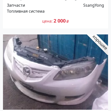
Енг Рэкстон Краснодар
Запчасти
SsangYong
Топливная система
2 000
цена