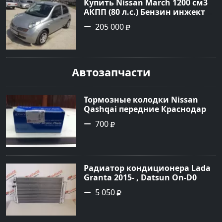
Купить Nissan March 1200 см3
АКПП (80 л.с.) Бензин инжектор
в Новороссийск: цвет серебро
205 000
Хетчбэк 2003 года по цене
205000 рублей, объявление
№1684 на сайте Авторынок23
Автозапчасти
Тормозные колодки Nissan
Qashqai передние Краснодар
700
Радиатор кондиционера Lada
Granta 2015- , Datsun On-D0
2016- Краснодар
5 050