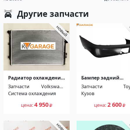
Другие
запчасти
Радиатор охлаждения
Бампер задний
VW TIGUAN 1.4T / 2.0T
TOYOTA COROLLA 19
Запчасти
Volkswage
Запчасти
To
2007-2016 Краснодар
1995 Краснодар
Система охлаждения
n
Кузов
4 950
2 600
цена
цена