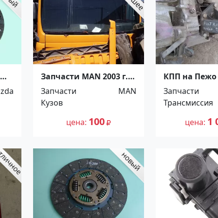
Запчасти MAN 2003 г.
КПП на Пежо
azda
авто в разборе
Краснодар
zda
Запчасти
MAN
Запчасти
,0.
Новотитаровская
Кузов
Трансмиссия
100
1 
цена
цена