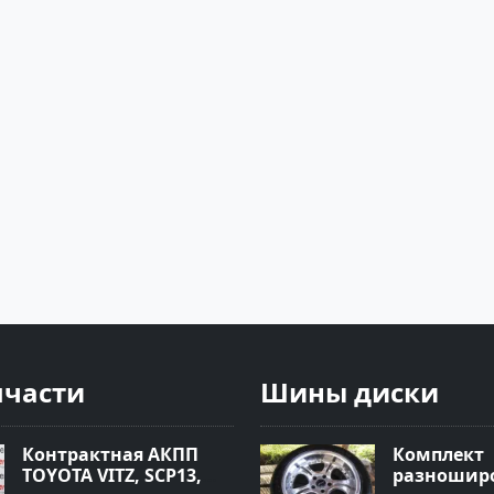
пчасти
Шины диски
Контрактная АКПП
Комплект
TOYOTA VITZ, SCP13,
разноширо