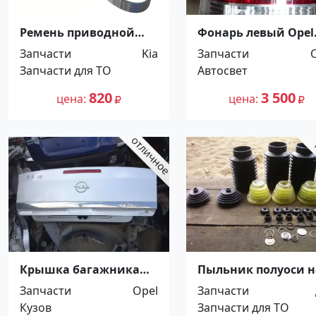
Ремень приводной
Фонарь левый Opel
4pk1010 KIA Краснодар
Vectra C 2002-2008
Запчасти
Kia
Запчасти
Краснодар
Запчасти для ТО
Автосвет
820
3 500
цена
цена
Крышка багажника
Пыльник полуоси н
Opel Vectra C седан
луаз, тпк амфибия
Запчасти
Opel
Запчасти
Краснодар
нижний новгород
Кузов
Запчасти для ТО
автом