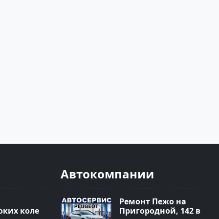
Автокомпании
Ремонт Пежо на
ких колес
Пригородной, 142 в