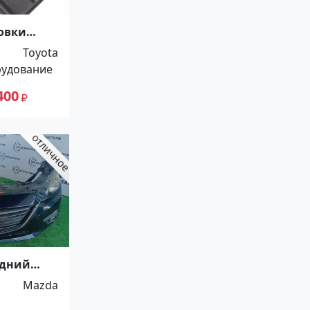
овки
2009-2011
Toyota
рудование
400
едний
2015 в
Mazda