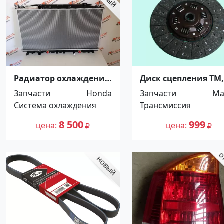
Радиатор охлаждения
Диск сцепления TM,
HONDA ACCORD 2008
4HF1, 4HG1, 4HL1 M
Запчасти
Honda
Запчасти
Ma
Краснодар
Titan, 300х180х12х28
Система охлаждения
Трансмиссия
5264720 Краснодар
8 500
999
цена
цена