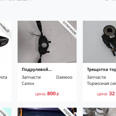
Подрулевой
Трещотка то
91-
переключатель
передняя Isu
yota
Запчасти
Daewoo
Запчасти
дворников Daewoo
Краснодар
Салон
Тормозная си
Nexia Кропоткин
800
32
цена
цена