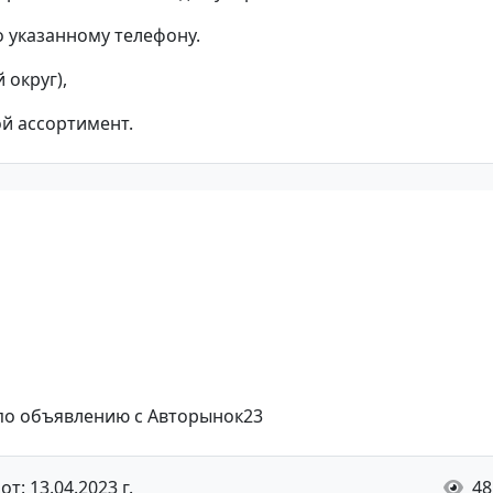
о указанному телефону.
 округ),
ой ассортимент.
 по объявлению с Авторынок23
т: 13.04.2023 г.
48