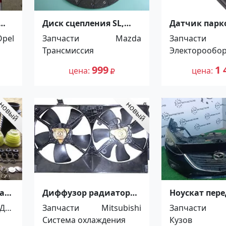
Диск сцепления SL,
Датчик парк
Mazda Titan,
toyota camry 
Opel
Запчасти
Mazda
Запчасти
260*170*12*28.0.
Краснодар
Трансмиссия
Электорообо
5264720 Краснодар
999
1 
цена
цена
а
Диффузор радиатора
Ноускат пер
в сборе MITSUBISHI
Mazda 3 2012-
Для
Запчасти
Mitsubishi
Запчасти
LANCER X 07-
сборе (отрез)
оби
Система охлаждения
Кузов
Краснодар
Краснодар