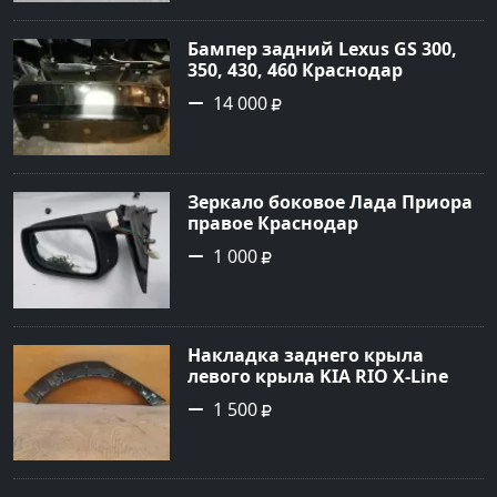
Бампер задний Lexus GS 300,
350, 430, 460 Краснодар
14 000
Зеркало боковое Лада Приора
правое Краснодар
1 000
Накладка заднего крыла
левого крыла KIA RIO X-Line
(расширитель задний левый)
1 500
Краснодар