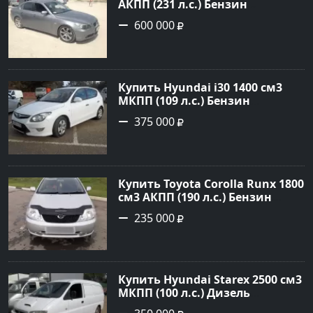
АКПП (231 л.с.) Бензин
инжектор в Новороссийск:
600 000
цвет серый Седан 2004 года по
цене 600000 рублей,
объявление №1650 на сайте
Авторынок23
Купить Hyundai i30 1400 см3
МКПП (109 л.с.) Бензин
инжектор в Кропоткин: цвет
375 000
белый Хетчбэк 2011 года по
цене 375000 рублей,
объявление №2972 на сайте
Авторынок23
Купить Toyota Corolla Runx 1800
см3 АКПП (190 л.с.) Бензин
инжектор в Тихорецк: цвет
235 000
Серый Хетчбэк 2002 года по
цене 235000 рублей,
объявление №20303 на сайте
Авторынок23
Купить Hyundai Starex 2500 см3
МКПП (100 л.с.) Дизель
турбонаддув в Краснодар: