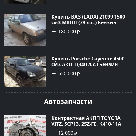
1.67877 рублей, объявление
№3746 на сайте Авторынок23
Купить ВАЗ (LADA) 21099 1500
см3 МКПП (78 л.с.) Бензин
инжектор в Гостагаевская :
180 000
цвет Серебряный Седан 2001
года по цене 180000 рублей,
объявление №23890 на сайте
Авторынок23
Купить Porsche Cayenne 4500
см3 АКПП (340 л.с.) Бензин
турбонаддув в Новороссийск:
620 000
цвет черный Внедорожник
2004 года по цене 620000
рублей, объявление №1771 на
сайте Авторынок23
Автозапчасти
Контрактная АКПП TOYOTA
VITZ, SCP13, 2SZ-FE, K410-11A
Ростов
12 000