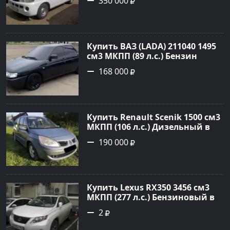
350 000
цвет белый Фургон 2014 года
по цене 350000 рублей,
объявление №4078 на сайте
Авторынок23
Купить ВАЗ (LADA) 211040 1495
см3 МКПП (89 л.с.) Бензин
инжектор в Краснодвр: цвет
168 000
Черный Седан 2007 года по
цене 168000 рублей,
объявление №24857 на сайте
Авторынок23
Купить Renault Scenik 1500 см3
МКПП (106 л.с.) Дизельный в
Белореченск: цвет Голубой
190 000
Универсал 2007 года по цене
190000 рублей, объявление
№20133 на сайте Авторынок23
Купить Lexus RX350 3456 см3
МКПП (277 л.с.) Бензиновый в
Краснодар: цвет
2
Перламутрово-белый
Универсал 2011 года по цене