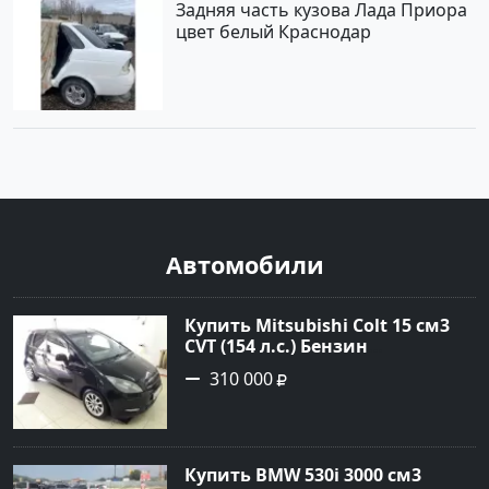
Задняя часть кузова Лада Приора
цвет белый Краснодар
Автомобили
Купить Mitsubishi Colt 15 см3
CVT (154 л.с.) Бензин
турбонаддув в Краснодар:
310 000
цвет Чёрный металик Хетчбэк
2003 года по цене 310000
рублей, объявление №18731 на
сайте Авторынок23
Купить BMW 530i 3000 см3