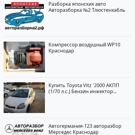
Разборка японских авто
Авторазборка №2 Тлюстенхабль
Компрессор воздушный WP10
Краснодар
Купить Toyota Vitz '2000 АКПП
(1/70 л.с.) Бензин инжектор
Краснодар цвет Белый Хетчбэк по
цене 194000 рублей, объявление
№15521 на сайте Авторынок23
Автогермания-123 авторазбор
Мерседес Краснодар