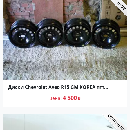
Диски Chevrolet Aveo R15 GM KOREA пгт.
Ахтырский
4 500
цена