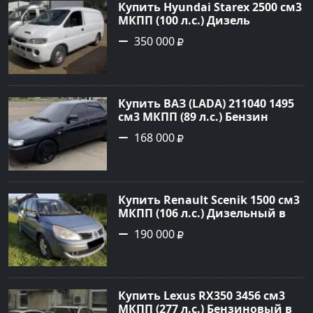
Купить Hyundai Starex 2500 см3
МКПП (100 л.с.) Дизель
турбонаддув в Краснодар:
350 000
цвет белый Фургон 2014 года
по цене 350000 рублей,
объявление №4078 на сайте
Авторынок23
Купить ВАЗ (LADA) 211040 1495
см3 МКПП (89 л.с.) Бензин
инжектор в Краснодвр: цвет
168 000
Черный Седан 2007 года по
цене 168000 рублей,
объявление №24857 на сайте
Авторынок23
Купить Renault Scenik 1500 см3
МКПП (106 л.с.) Дизельный в
Белореченск: цвет Голубой
190 000
Универсал 2007 года по цене
190000 рублей, объявление
№20133 на сайте Авторынок23
Купить Lexus RX350 3456 см3
МКПП (277 л.с.) Бензиновый в