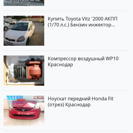
Купить Toyota Vitz '2000 АКПП
(1/70 л.с.) Бензин инжектор
Краснодар цвет Белый Хетчбэк по
цене 194000 рублей, объявление
№15521 на сайте Авторынок23
Компрессор воздушный WP10
Краснодар
Ноускат передний Honda Fit
(отрез) Краснодар