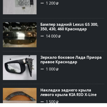
1 200
Бампер задний Lexus GS 300,
350, 430, 460 Краснодар
14 000
Зеркало боковое Лада Приора
правое Краснодар
1 000
Накладка заднего крыла
левого крыла KIA RIO X-Line
(расширитель задний левый)
1 500
Краснодар