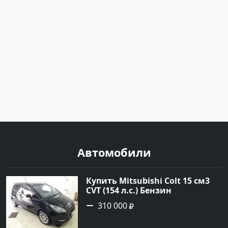
Автомобили
Купить Mitsubishi Colt 15 см3
CVT (154 л.с.) Бензин
турбонаддув в Краснодар:
310 000
цвет Чёрный металик Хетчбэк
2003 года по цене 310000