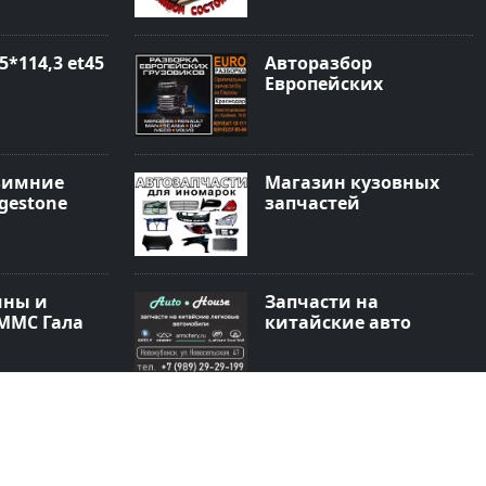
5*114,3 et45
Авторазбор
Европейских
грузовиков
EuroРазборка
Новотитаровская
зимние
Магазин кузовных
gestone
запчастей
АВТОЗАПЧАСТИ
ины и
Запчасти на
 ММС Галант
китайские авто
 дырочные
магазин AutoHouse
Новокубанск
uard Ice
LEXUS-TOYOTA ремонт
 R16 91T
Японских авто
Краснодар