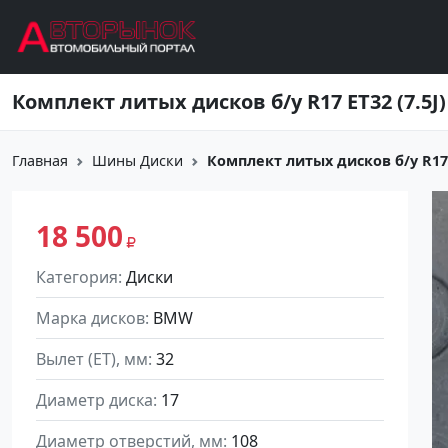
Перейти к основному содержанию
Комплект литых дисков б/у R17 ET32 (7.5J)
Главная
Шины Диски
Комплект литых дисков б/у R17 E
18 500
Категория
Диски
Марка дисков
BMW
Вылет (ET), мм
32
Диаметр диска
17
Диаметр отверстий, мм
108