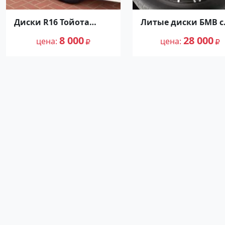
Диски R16 Тойота
Литые диски БМВ с
Марк 2 TAURER V
резиной Краснодар
8 000
28 000
Краснодар
цена
цена