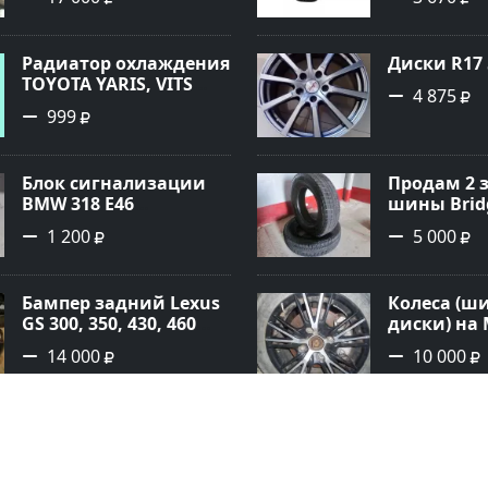
Радиатор охлаждения
Диски R17 
TOYOTA YARIS, VITS
4 875
SCP10, 1SZF, 5264720
999
Краснодар
Блок сигнализации
Продам 2 
BMW 318 E46
шины Brid
Краснодар
1 200
5 000
Бампер задний Lexus
Колеса (ш
GS 300, 350, 430, 460
диски) на
Краснодар
114/3*4-х
14 000
10 000
Зеркало боковое Лада
Nexen Wing
Приора правое
Plus 205/55
Краснодар
1 000
5 500