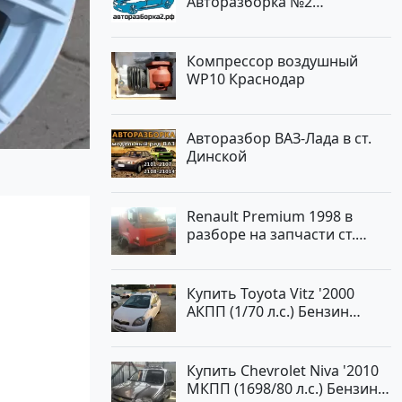
Авторазборка №2
Тлюстенхабль
Компрессор воздушный
WP10 Краснодар
Авторазбор ВАЗ-Лада в ст.
Динской
Renault Premium 1998 в
разборе на запчасти ст.
Новотитаровская
Купить Toyota Vitz '2000
АКПП (1/70 л.с.) Бензин
инжектор Краснодар цвет
Белый Хетчбэк по цене
194000 рублей, объявление
Купить Chevrolet Niva '2010
№15521 на сайте
МКПП (1698/80 л.с.) Бензин
Авторынок23