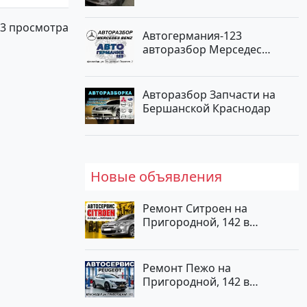
карбюратор Юровка цвет
Серый Универсал по цене
3 просмотра
177000 рублей, объявление
Автогермания-123
№24999 на сайте
авторазбор Мерседес
Авторынок23
Краснодар
Авторазбор Запчасти на
Бершанской Краснодар
Новые объявления
Ремонт Ситроен на
Пригородной, 142 в
Краснодаре
Ремонт Пежо на
Пригородной, 142 в
Краснодаре