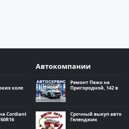
Автокомпании
Ремонт Пежо на
ких колес
Пригородной, 142 в
 Краснодар
Краснодаре
а Cordiant
Срочный выкуп авто
/60R16
Геленджик