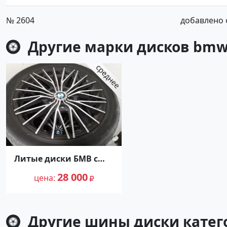
№ 2604
добавлено о
Другие марки дисков
bm
Литые диски БМВ с
резиной Краснодар
28 000
цена
Другие шины диски кате