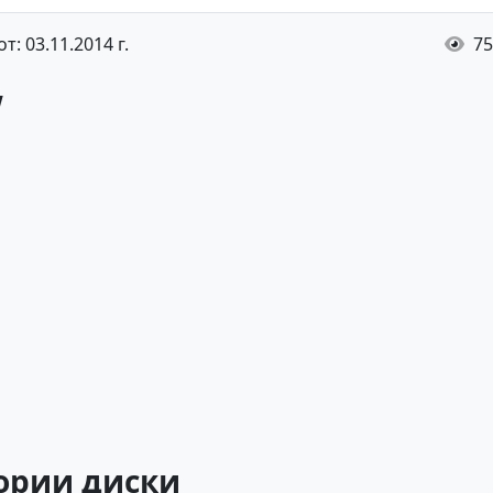
т: 03.11.2014 г.
75
w
гории
диски