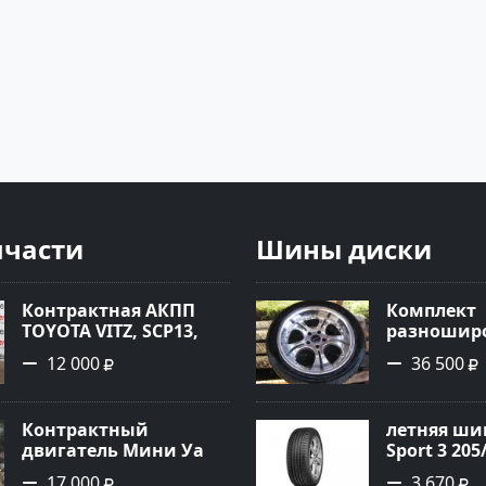
пчасти
Шины диски
Контрактная АКПП
Комплект
TOYOTA VITZ, SCP13,
разноширо
2SZ-FE, K410-11A Ростов
R-18 хром
12 000
36 500
Контрактный
летняя шин
двигатель Мини Уан
Sport 3 205
1.6 Краснодар
17 000
3 670