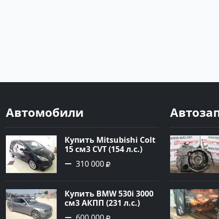
Автомобили
Автоза
Купить Mitsubishi Colt
15 см3 CVT (154 л.с.)
Бензин турбонаддув в
310 000
Краснодар: цвет
Чёрный металик
Хетчбэк 2003 года по
Купить BMW 530i 3000
цене 310000 рублей,
см3 АКПП (231 л.с.)
объявление №18731 на
Бензин инжектор в
сайте Авторынок23
600 000