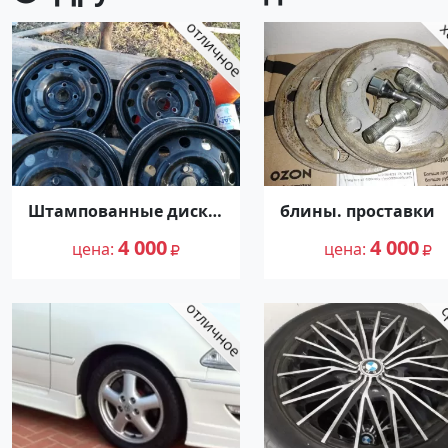
Штампованные диски
блины. проставки
R 15
4 000
4 000
цена
цена