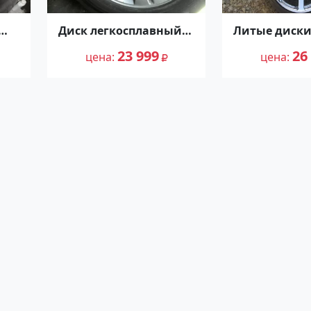
Диск легкосплавный
Литые диски
R19 Mercedes
хром Work Em
23 999
26
A1644012102
цена
7 Краснодар
цена