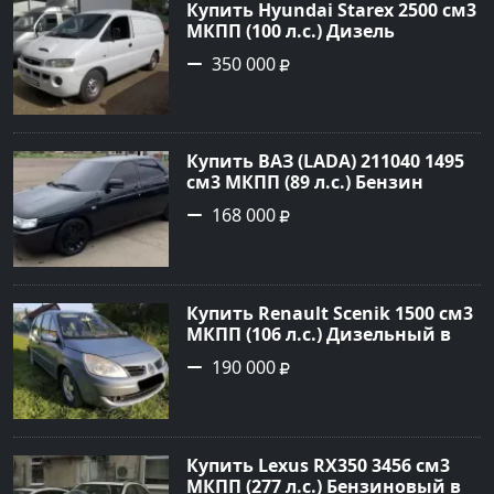
Купить Hyundai Starex 2500 см3
МКПП (100 л.с.) Дизель
турбонаддув в Краснодар:
350 000
цвет белый Фургон 2014 года
по цене 350000 рублей,
объявление №4078 на сайте
Авторынок23
Купить ВАЗ (LADA) 211040 1495
см3 МКПП (89 л.с.) Бензин
инжектор в Краснодвр: цвет
168 000
Черный Седан 2007 года по
цене 168000 рублей,
объявление №24857 на сайте
Авторынок23
Купить Renault Scenik 1500 см3
МКПП (106 л.с.) Дизельный в
Белореченск: цвет Голубой
190 000
Универсал 2007 года по цене
190000 рублей, объявление
№20133 на сайте Авторынок23
Купить Lexus RX350 3456 см3
МКПП (277 л.с.) Бензиновый в