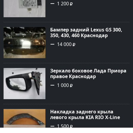
1 200
Бампер задний Lexus GS 300,
350, 430, 460 Краснодар
14 000
Зеркало боковое Лада Приора
правое Краснодар
1 000
Накладка заднего крыла
левого крыла KIA RIO X-Line
(расширитель задний левый)
1 500
Краснодар