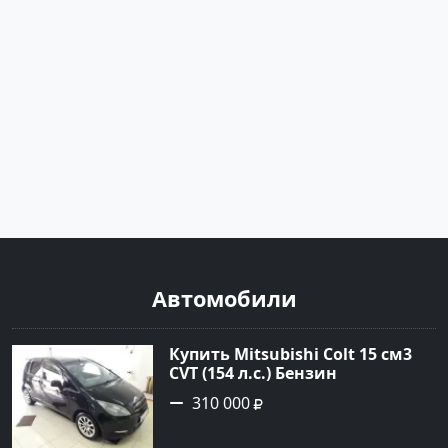
Автомобили
Купить Mitsubishi Colt 15 см3
CVT (154 л.с.) Бензин
турбонаддув в Краснодар:
310 000
цвет Чёрный металик Хетчбэк
2003 года по цене 310000