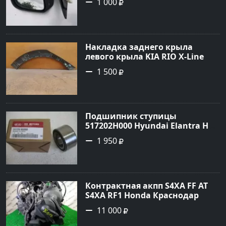
1 000
Накладка заднего крыла
левого крыла KIA RIO X-Line
(расширитель задний левый)
1 500
Краснодар
Подшипник ступицы
517202H000 Hyundai Elantra HD
передней Краснодар
1 950
Контрактная акпп S4XA FF AT
S4XA RF1 Honda Краснодар
11 000