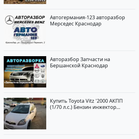
Автогермания-123 авторазбор
Мерседес Краснодар
Авторазбор Запчасти на
Бершанской Краснодар
Купить Toyota Vitz '2000 АКПП
(1/70 л.с.) Бензин инжектор
Краснодар цвет Белый Хетчбэк по
цене 194000 рублей, объявление
№15521 на сайте Авторынок23