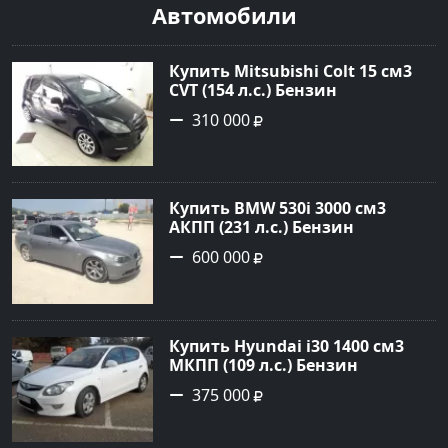
Автомобили
Купить Mitsubishi Colt 15 см3
CVT (154 л.с.) Бензин
турбонаддув в Краснодар:
310 000
цвет Чёрный металик Хетчбэк
2003 года по цене 310000
рублей, объявление №18731 на
сайте Авторынок23
Купить BMW 530i 3000 см3
АКПП (231 л.с.) Бензин
инжектор в Новороссийск:
600 000
цвет серый Седан 2004 года по
цене 600000 рублей,
объявление №1650 на сайте
Авторынок23
Купить Hyundai i30 1400 см3
МКПП (109 л.с.) Бензин
инжектор в Кропоткин: цвет
375 000
белый Хетчбэк 2011 года по
цене 375000 рублей,
объявление №2972 на сайте