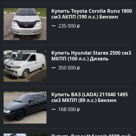
Авторынок23
Купить Toyota Corolla Runx 1800
см3 АКПП (190 л.с.) Бензин
инжектор в Тихорецк: цвет
235 000
Серый Хетчбэк 2002 года по
цене 235000 рублей,
объявление №20303 на сайте
Авторынок23
Купить Hyundai Starex 2500 см3
МКПП (100 л.с.) Дизель
турбонаддув в Краснодар:
350 000
цвет белый Фургон 2014 года
по цене 350000 рублей,
объявление №4078 на сайте
Авторынок23
Купить ВАЗ (LADA) 211040 1495
см3 МКПП (89 л.с.) Бензин
инжектор в Краснодвр: цвет
168 000
Черный Седан 2007 года по
цене 168000 рублей,
объявление №24857 на сайте
Авторынок23