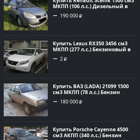
Купить Renault Scenik 1500 см3
МКПП (106 л.с.) Дизельный в
Белореченск: цвет Голубой
190 000
Универсал 2007 года по цене
190000 рублей, объявление
№20133 на сайте Авторынок23
Купить Lexus RX350 3456 см3
МКПП (277 л.с.) Бензиновый в
Краснодар: цвет
2
Перламутрово-белый
Универсал 2011 года по цене
1.67877 рублей, объявление
№3746 на сайте Авторынок23
Купить ВАЗ (LADA) 21099 1500
см3 МКПП (78 л.с.) Бензин
инжектор в Гостагаевская :
180 000
цвет Серебряный Седан 2001
года по цене 180000 рублей,
объявление №23890 на сайте
Авторынок23
Купить Porsche Cayenne 4500
см3 АКПП (340 л.с.) Бензин