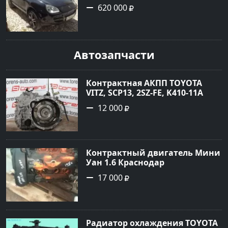
турбонаддув в Новороссийск:
620 000
цвет черный Внедорожник
2004 года по цене 620000
рублей, объявление №1771 на
сайте Авторынок23
Автозапчасти
Контрактная АКПП TOYOTA
VITZ, SCP13, 2SZ-FE, K410-11A
Ростов
12 000
Контрактный двигатель Мини
Уан 1.6 Краснодар
17 000
Радиатор охлаждения TOYOTA