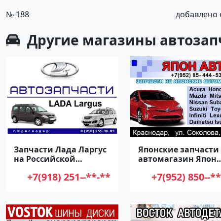
№ 188
добавлено о
Другие
магазины автозап
Запчасти Лада Ларгус
Японские запчасти
на Российской
автомагазин Япон
Краснодар
Авто Краснодар
+7(918) 251--**-**
+7(952) 850--**