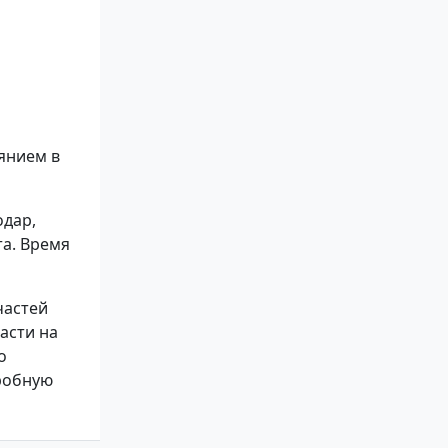
янием в
одар,
та. Время
частей
асти на
о
робную