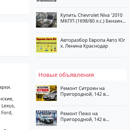
Тлюстенхабль
Купить Chevrolet Niva '2010
МКПП (1698/80 л.с.) Бензин
карбюратор Юровка цвет
Серый Универсал по цене
177000 рублей, объявление
Авторазбор Европа Авто Юг
№24999 на сайте
х. Ленина Краснодар
Авторынок23
Новые объявления
арки.
Ремонт Ситроен на
Пригородной, 142 в
нские,
Краснодаре
 Lexus,
 Ford,
Ремонт Пежо на
Пригородной, 142 в
Краснодаре