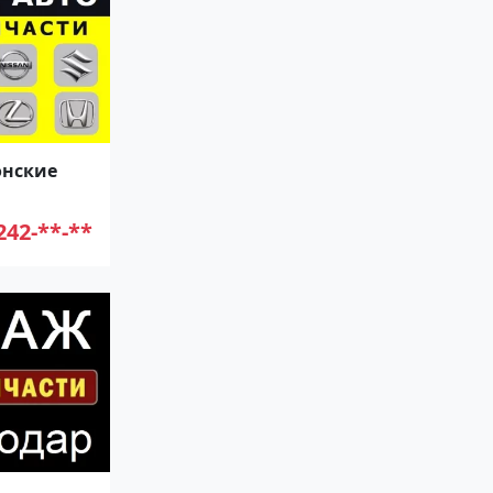
онские
242-**-**
н ВОСТОК