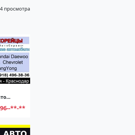
4 просмотра
вто
Сервис
96--**-**
ская