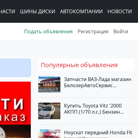
ЧАСТИ
ШИНЫ ДИСКИ
АВТОКОМПАНИИ
НОВОСТИ
Подать объявления
Регистрация
Войти
Популярные объявления
Запчасти ВАЗ-Лада магазин
БелозерАвтоСервис
Новотитаровская
Купить Toyota Vitz '2000
АКПП (1/70 л.с.) Бензин
инжектор Краснодар цвет
Белый Хетчбэк по цене
194000 рублей, объявление
Ноускат передний Honda Fit
№15521 на сайте