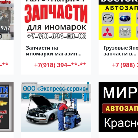
Запчасти на
Грузовые Яп
иномарки магазин
запчасти в
дар
АвтоПатриот
Краснодаре
-**
+7(918) 394--**-**
+7 (988) 
Краснодар
автомагази
АВТО