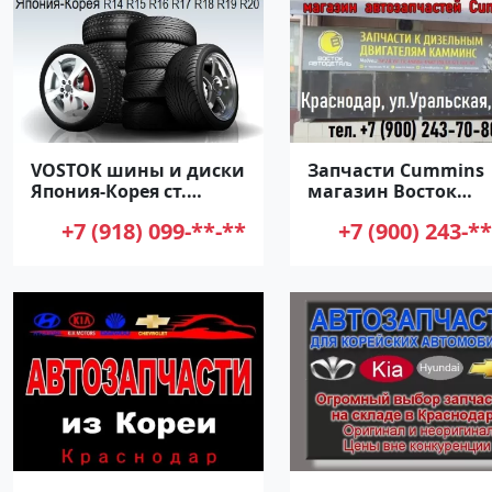
VOSTOK шины и диски
Запчасти Cummins
Япония-Корея ст.
магазин Восток
Северская
Автодеталь Красно
+7 (918) 099-**-**
+7 (900) 243-**