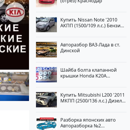
(отрез) Краснодар
Авторынок23
Купить Nissan Note '2010
АКПП (1500/109 л.с.) Бензин
инжектор Краснодар цвет
ЛАВАНДА Хетчбэк по цене
419000 рублей, объявление
Авторазбор ВАЗ-Лада в ст.
№1457 на сайте
Динской
Авторынок23
Шайба болта клапанной
крышки Honda K20A
Краснодар
Купить Mitsubishi L200 '2011
МКПП (2500/136 л.с.) Дизель
турбонаддув Новороссийск
цвет белый Пикап по цене
1000000 рублей, объявление
Разборка японских авто
№562 на сайте Авторынок23
Авторазборка №2